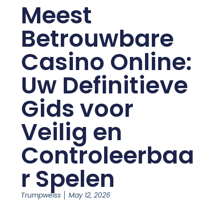
Meest
Betrouwbare
Casino Online:
Uw Definitieve
Gids voor
Veilig en
Controleerbaa
r Spelen
Trumpweiss
May 12, 2026