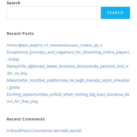
Search
SEARCH
Recent Posts
Атмосфера_азарта_от_минимальных_ставок_до_к
Exceptional_journeys_and_vegastars_for_discerning_online_players
_today
Deneyimle_eğlenceyi_sweet_bonanza_dünyasında_şansınızı_test_e
din_ve_büy
Məlumatlar_mostbet_platforması_ilə_bağlı_maraqlı_seçim_imkanlar
ı_göstə
Exciting_opportunities_unfold_when_testing_big_bass_bonanza_de
mo_for_free_play
Recent Comments
A WordPress Commenter
on
Hello world!