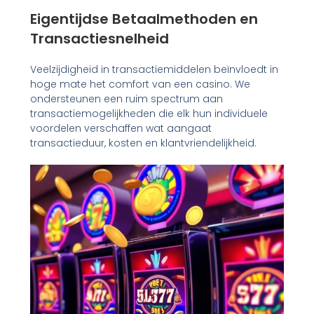
Eigentijdse Betaalmethoden en
Transactiesnelheid
Veelzijdigheid in transactiemiddelen beïnvloedt in
hoge mate het comfort van een casino. We
ondersteunen een ruim spectrum aan
transactiemogelijkheden die elk hun individuele
voordelen verschaffen wat aangaat
transactieduur, kosten en klantvriendelijkheid.