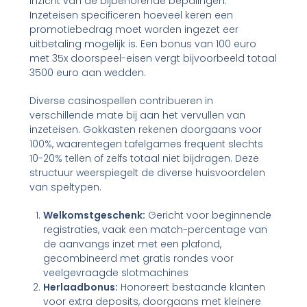
inzicht van de bijbehorende bepalingen.
Inzeteisen specificeren hoeveel keren een
promotiebedrag moet worden ingezet eer
uitbetaling mogelijk is. Een bonus van 100 euro
met 35x doorspeel-eisen vergt bijvoorbeeld totaal
3500 euro aan wedden.
Diverse casinospellen contribueren in
verschillende mate bij aan het vervullen van
inzeteisen. Gokkasten rekenen doorgaans voor
100%, waarentegen tafelgames frequent slechts
10-20% tellen of zelfs totaal niet bijdragen. Deze
structuur weerspiegelt de diverse huisvoordelen
van speltypen.
Welkomstgeschenk:
Gericht voor beginnende
registraties, vaak een match-percentage van
de aanvangs inzet met een plafond,
gecombineerd met gratis rondes voor
veelgevraagde slotmachines
Herlaadbonus:
Honoreert bestaande klanten
voor extra deposits, doorgaans met kleinere