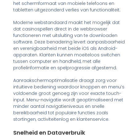
het schermformaat van mobiele telefoons en
tabletten uitgezonderd verlies van functionaliteit.
Moderne webstandaard maakt het mogelijk dat
dat casinospellen direct in de webbrowser
functioneren met uitsluiting van te downloaden
software. Deze benadering levert aanpasbaarheid
en verenigbaarheid met beide iOS als Android-
apparaten. Klanten kunnen moeiteloos switchen
tussen computer en handheld, met alle
profielinformatie en spelprogressie afgestemd.
Aanraakschermoptimalisatie draagt zorg voor
intuïtieve bediening waardoor knoppen en menu’s
voldoende groot genoeg zijn voor exacte touch-
input. Menu-navigatie wordt geoptimaliseerd met
minder aantal navigatieniveaus en snelle
bereikbaarheid tot populaire functies zoals
stortingen, activiteitenlog en klantenservice.
Snelheid en Dataverbruik