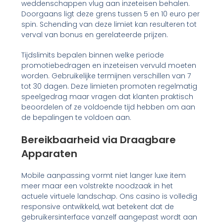
weddenschappen vlug aan inzeteisen behalen.
Doorgaans ligt deze grens tussen 5 en 10 euro per
spin. Schending van deze limiet kan resulteren tot
verval van bonus en gerelateerde prijzen.
Tijdslimits bepalen binnen welke periode
promotiebedragen en inzeteisen vervuld moeten
worden. Gebruikelijke termijnen verschillen van 7
tot 30 dagen. Deze limieten promoten regelmatig
speelgedrag maar vragen dat klanten praktisch
beoordelen of ze voldoende tijd hebben om aan
de bepalingen te voldoen aan.
Bereikbaarheid via Draagbare
Apparaten
Mobile aanpassing vormt niet langer luxe item
meer maar een volstrekte noodzaak in het
actuele virtuele landschap. Ons casino is volledig
responsive ontwikkeld, wat betekent dat de
gebruikersinterface vanzelf aangepast wordt aan