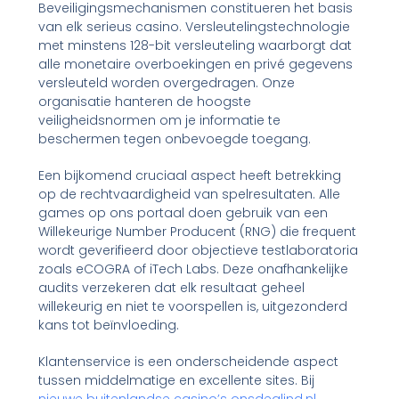
Beveiligingsmechanismen constitueren het basis
van elk serieus casino. Versleutelingstechnologie
met minstens 128-bit versleuteling waarborgt dat
alle monetaire overboekingen en privé gegevens
versleuteld worden overgedragen. Onze
organisatie hanteren de hoogste
veiligheidsnormen om je informatie te
beschermen tegen onbevoegde toegang.
Een bijkomend cruciaal aspect heeft betrekking
op de rechtvaardigheid van spelresultaten. Alle
games op ons portaal doen gebruik van een
Willekeurige Number Producent (RNG) die frequent
wordt geverifieerd door objectieve testlaboratoria
zoals eCOGRA of iTech Labs. Deze onafhankelijke
audits verzekeren dat elk resultaat geheel
willekeurig en niet te voorspellen is, uitgezonderd
kans tot beïnvloeding.
Klantenservice is een onderscheidende aspect
tussen middelmatige en excellente sites. Bij
nieuwe buitenlandse casino’s onsdeglind.nl