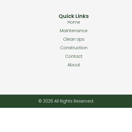
Quick Links
Home
Maintenance
Clean Ups
Construction
Contact
About
© 2026 All Rights Reserved.