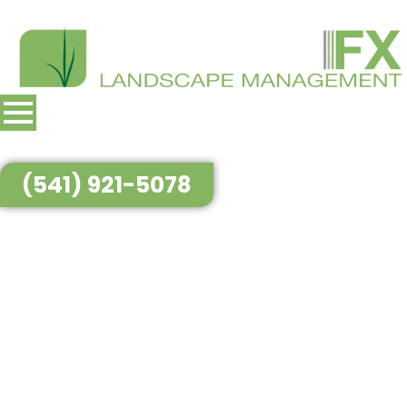
(541) 921-5078