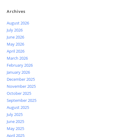
Archives
August 2026
July 2026
June 2026
May 2026
April 2026
March 2026
February 2026
January 2026
December 2025
November 2025
October 2025
September 2025
August 2025
July 2025
June 2025
May 2025
April 2025