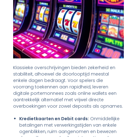
Klassieke overschrijvingen bieden zekerheid en
stabiliteit, alhoewel de doorlooptijd meestal
enkele dagen bedraagt. Voor spelers die
voorrang toekennen aan rapidheid, leveren
digitale portemonnees zoals online wallets een
aantrekkelijk alternatief met vrijwel directe
overboekingen voor zowel deposits als opnames.
Kredietkaarten en Debit cards:
Onmiddellijke
betalingen met verwerkingstijden van enkele
ogenblikken, ruim aangenomen en bewezen