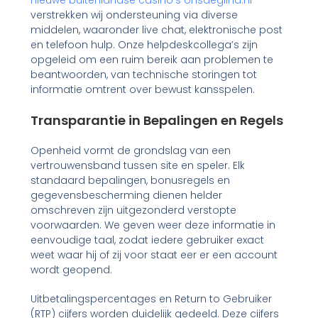
verstrekken wij ondersteuning via diverse
middelen, waaronder live chat, elektronische post
en telefoon hulp. Onze helpdeskcollega’s zijn
opgeleid om een ruim bereik aan problemen te
beantwoorden, van technische storingen tot
informatie omtrent over bewust kansspelen.
Transparantie in Bepalingen en Regels
Openheid vormt de grondslag van een
vertrouwensband tussen site en speler. Elk
standaard bepalingen, bonusregels en
gegevensbescherming dienen helder
omschreven zijn uitgezonderd verstopte
voorwaarden. We geven weer deze informatie in
eenvoudige taal, zodat iedere gebruiker exact
weet waar hij of zij voor staat eer er een account
wordt geopend.
Uitbetalingspercentages en Return to Gebruiker
(RTP) cijfers worden duidelijk gedeeld. Deze cijfers