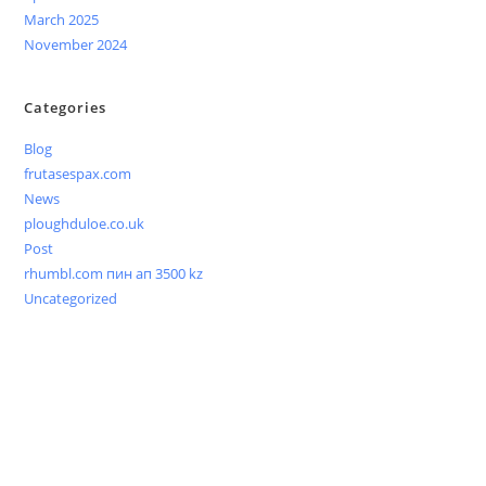
March 2025
November 2024
Categories
Blog
frutasespax.com
News
ploughduloe.co.uk
Post
rhumbl.com пин ап 3500 kz
Uncategorized