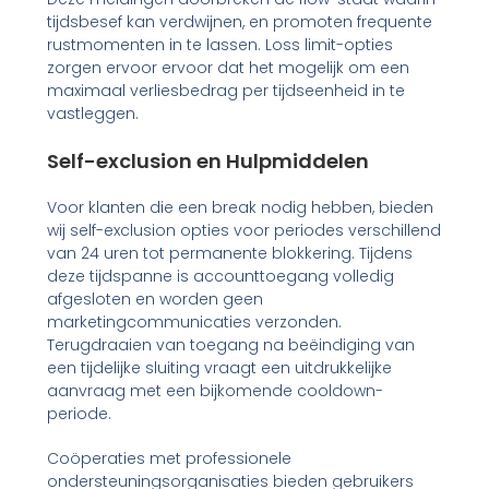
tijdsbesef kan verdwijnen, en promoten frequente
rustmomenten in te lassen. Loss limit-opties
zorgen ervoor ervoor dat het mogelijk om een
maximaal verliesbedrag per tijdseenheid in te
vastleggen.
Self-exclusion en Hulpmiddelen
Voor klanten die een break nodig hebben, bieden
wij self-exclusion opties voor periodes verschillend
van 24 uren tot permanente blokkering. Tijdens
deze tijdspanne is accounttoegang volledig
afgesloten en worden geen
marketingcommunicaties verzonden.
Terugdraaien van toegang na beëindiging van
een tijdelijke sluiting vraagt een uitdrukkelijke
aanvraag met een bijkomende cooldown-
periode.
Coöperaties met professionele
ondersteuningsorganisaties bieden gebruikers