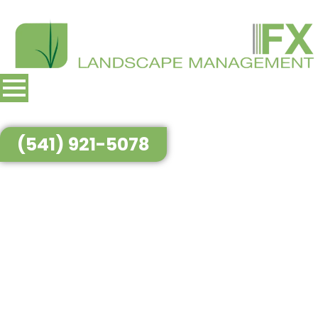
(541) 921-5078