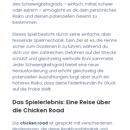
des Schwierigkeitsgrads – einfach, mittel, schwer
oder extrem – ermöglicht es dir, dein persönliches
Risiko und deinen potenziellen Gewinn zu
bestimmen.
Dieses Spiel besticht durch seine einfache, aber
fesselnde Spielmechanik. Dein Ziel ist es, die Henne
sicher zum Goldenen Ei zu führen, während du
dich vor den zahlreichen Gefahren auf der Strecke
schützt und gleichzeitig wertvolle Boni sammelst.
Jeder Schwierigkeitsgrad bietet eine neue
Herausforderung und erhöht gleichzeitig die
potenziellen Auszahlungen, birgt aber auch ein
höheres Risiko, dass deine Federfreundin ihr Glück
auf die Probe stellt.
Das Spielerlebnis: Eine Reise über
die Chicken Road
Die
chicken road
ist gespickt mit verschiedenen
Hindernissen, die deine Reaktionsfähigkeit und