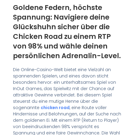
Goldene Federn, höchste
Spannung: Navigiere deine
Glückshuhn sicher über die
Chicken Road zu einem RTP
von 98% und wähle deinen
persönlichen Adrenalin-Level.
Die Online-Casino-Welt bietet eine Vielzahl an
spannenden Spielen, und eines davon sticht
besonders hervor: ein unterhaltsames Spiel von
InOut Games, das Spielwitz mit der Chance auf
attraktive Gewinne verbindet. Bei diesem Spiel
steuerst du eine mutige Henne über die
sogenannte
chicken road
, eine Route voller
Hindernisse und Belohnungen, auf der Suche nach
dem goldenen Ei. Mit einem RTP (Return to Player)
von beeindruckenden 98% verspricht es
Spannung und eine faire Gewinnchance. Die Wahl