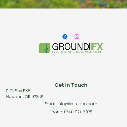
Get In Touch
P.O. Box 538
Newport, OR 97365
Email: info@fxoregon.com
Phone: (541) 921-5078