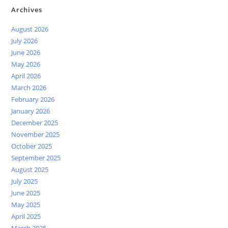
Archives
August 2026
July 2026
June 2026
May 2026
April 2026
March 2026
February 2026
January 2026
December 2025
November 2025
October 2025
September 2025
August 2025
July 2025
June 2025
May 2025
April 2025
March 2025