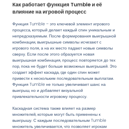
Как работает функция Tumble и её
влияние на игровой процесс
Функция Tumble – это ключевой элемент игрового
процесса, который делает каждый спин уникальным и
непредсказуемым. После формирования выигрышной
комбинации, выигрышные символы исчезают с
игрового поля, а на их место падают новые символы
сверху. Если после этого образуется новая
выигрышная комбинация, процесс повторяется до тех
пор, пока не будет больше возможных выигрышей. Это
создает эффект каскада, где один спин может
привести к нескольким последовательным выплатам.
Функция Tumble не только увеличивает шанс на
выигрыш, но и добавляет визуальной
привлекательности игровому процессу.
Каскадная система также влияет на размер
множителей, которые могут быть применены к
выигрышу. С каждым последовательным Tumble
множитель увеличивается, что позволяет игрокам