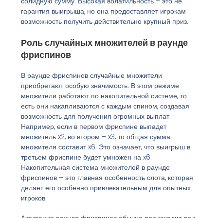
солидную сумму. Высокая волатильность – это не
гарантия выигрыша, но она предоставляет игрокам
возможность получить действительно крупный приз.
Роль случайных множителей в раунде
фриспинов
В раунде фриспинов случайные множители
приобретают особую значимость. В этом режиме
множители работают по накопительной системе, то
есть они накапливаются с каждым спином, создавая
возможность для получения огромных выплат.
Например, если в первом фриспине выпадет
множитель x2, во втором – x3, то общая сумма
множителя составит x6. Это означает, что выигрыш в
третьем фриспине будет умножен на x6.
Накопительная система множителей в раунде
фриспинов – это главная особенность слота, которая
делает его особенно привлекательным для опытных
игроков.