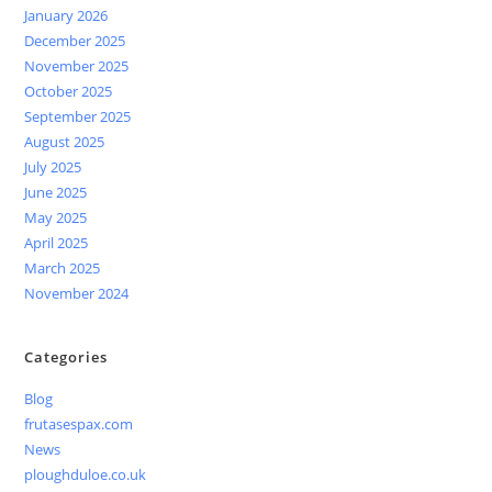
January 2026
December 2025
November 2025
October 2025
September 2025
August 2025
July 2025
June 2025
May 2025
April 2025
March 2025
November 2024
Categories
Blog
frutasespax.com
News
ploughduloe.co.uk