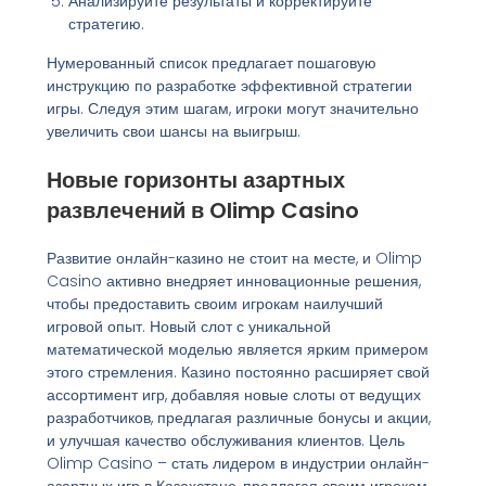
Анализируйте результаты и корректируйте
стратегию.
Нумерованный список предлагает пошаговую
инструкцию по разработке эффективной стратегии
игры. Следуя этим шагам, игроки могут значительно
увеличить свои шансы на выигрыш.
Новые горизонты азартных
развлечений в Olimp Casino
Развитие онлайн-казино не стоит на месте, и Olimp
Casino активно внедряет инновационные решения,
чтобы предоставить своим игрокам наилучший
игровой опыт. Новый слот с уникальной
математической моделью является ярким примером
этого стремления. Казино постоянно расширяет свой
ассортимент игр, добавляя новые слоты от ведущих
разработчиков, предлагая различные бонусы и акции,
и улучшая качество обслуживания клиентов. Цель
Olimp Casino – стать лидером в индустрии онлайн-