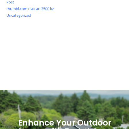
Post
rhumbl.com пин ап 3500 kz
Uncategorized
Enhance Your Outdoor