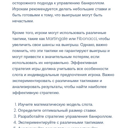
осторожного подхода к управлению банкроллом.
Игрокам рекомендуется делать небольшие ставки и
быть готовыми к тому, что выигрыши могут быть
нечастыми.
Кроме того, игроки могут использовать различные
тактики, такие как Martingale или Fibonacci, чтобы
увеличить свои шансы на выигрыш. Однако, важно
помнить, что эти тактики не гарантируют выигрыш и
могут привести к значительным потерям, если
использовать их неправильно. Эффективная
стратегия игры должна учитывать все особенности
слота и индивидуальные предпочтения игрока. Важно
экспериментировать с различными тактиками и
анализировать результаты, чтобы найти наиболее
эффективную стратегию.
Изучите математическую модель слота.
Определите оптимальный размер ставки.
Разработайте стратегию управления банкроллом.
Экспериментируйте с различными тактиками.