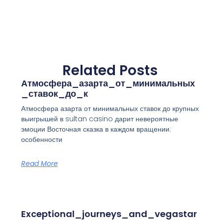
Related Posts
Атмосфера_азарта_от_минимальных
_ставок_до_к
Атмосфера азарта от минимальных ставок до крупных
выигрышей в sultan casino дарит невероятные
эмоции Восточная сказка в каждом вращении:
особенности
Read More
Exceptional_journeys_and_vegastar