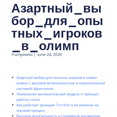
Азартный_вы
бор_для_опы
тных_игроков
_в_олимп
Trumpweiss
June 24, 2026
Азартный выбор для опытных игроков в олимп
казино с высокой волатильностью и накопительной
системой фриспинов
Уникальная математическая модель и принцип
работы слота
Как работает функция Tumble и её влияние на
игровой процесс
Высокая волатильность и случайные множители: