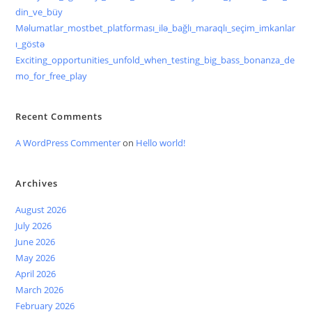
din_ve_büy
Məlumatlar_mostbet_platforması_ilə_bağlı_maraqlı_seçim_imkanlar
ı_göstə
Exciting_opportunities_unfold_when_testing_big_bass_bonanza_de
mo_for_free_play
Recent Comments
A WordPress Commenter
on
Hello world!
Archives
August 2026
July 2026
June 2026
May 2026
April 2026
March 2026
February 2026