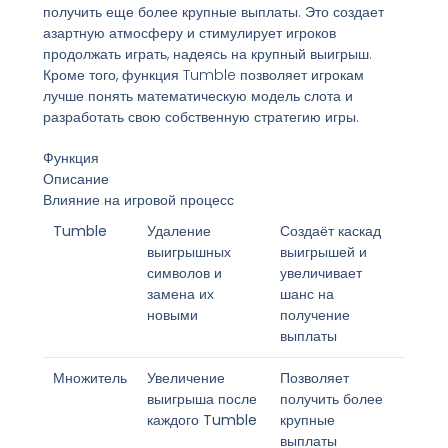
получить еще более крупные выплаты. Это создает
азартную атмосферу и стимулирует игроков
продолжать играть, надеясь на крупный выигрыш.
Кроме того, функция Tumble позволяет игрокам
лучше понять математическую модель слота и
разработать свою собственную стратегию игры.
Функция
Описание
Влияние на игровой процесс
Tumble
Удаление
Создаёт каскад
выигрышных
выигрышей и
символов и
увеличивает
замена их
шанс на
новыми
получение
выплаты
Множитель
Увеличение
Позволяет
выигрыша после
получить более
каждого Tumble
крупные
выплаты