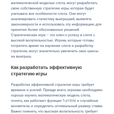
математической моделью слота, могут разработать
свою собственную стратегию игры, которая будет
учитывать все особенности слота. Они могут
анализировать статистику выигрышей, выявлять
закономерности и использовать эту информацию для
принятия более обоснованных решений.
Стратегическая игра – это ключ к успеху в слоте с
высокой волатильностью. Игроки, которые готовы
потратить время на изучение слота и разработку
стратегии, могут значительно увеличить свои шансы
на выигрыш.
Как разработать эффективную
стратегию игры
Разработка эффективной стратегии игры требует
времени и усилий. Прежде всего, игрокам необходимо
хорошо изучить математическую модель слота,
понять, как работают функции Tumble и случайные
множители, и определить оптимальный размер ставки.
Важно помнить, что высокая волатильность требует