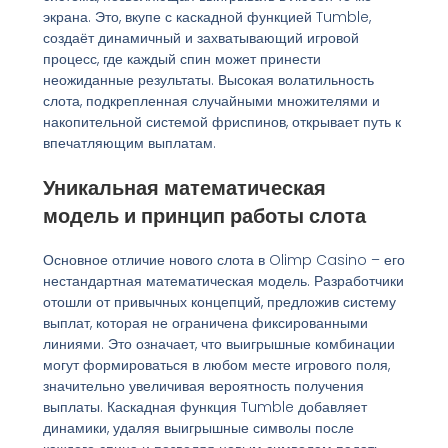
экрана. Это, вкупе с каскадной функцией Tumble,
создаёт динамичный и захватывающий игровой
процесс, где каждый спин может принести
неожиданные результаты. Высокая волатильность
слота, подкрепленная случайными множителями и
накопительной системой фриспинов, открывает путь к
впечатляющим выплатам.
Уникальная математическая
модель и принцип работы слота
Основное отличие нового слота в Olimp Casino – его
нестандартная математическая модель. Разработчики
отошли от привычных концепций, предложив систему
выплат, которая не ограничена фиксированными
линиями. Это означает, что выигрышные комбинации
могут формироваться в любом месте игрового поля,
значительно увеличивая вероятность получения
выплаты. Каскадная функция Tumble добавляет
динамики, удаляя выигрышные символы после