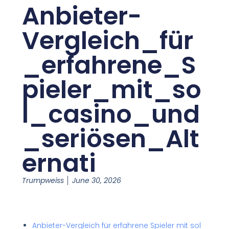
Anbieter-
Vergleich_für
_erfahrene_S
pieler_mit_so
l_casino_und
_seriösen_Alt
ernati
Trumpweiss
June 30, 2026
Anbieter-Vergleich für erfahrene Spieler mit sol