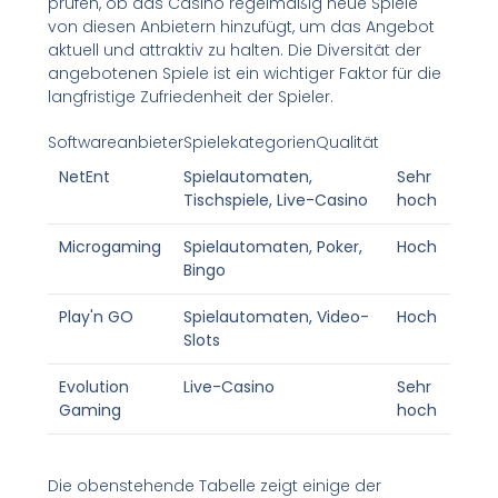
prüfen, ob das Casino regelmäßig neue Spiele
von diesen Anbietern hinzufügt, um das Angebot
aktuell und attraktiv zu halten. Die Diversität der
angebotenen Spiele ist ein wichtiger Faktor für die
langfristige Zufriedenheit der Spieler.
SoftwareanbieterSpielekategorienQualität
NetEnt
Spielautomaten,
Sehr
Tischspiele, Live-Casino
hoch
Microgaming
Spielautomaten, Poker,
Hoch
Bingo
Play'n GO
Spielautomaten, Video-
Hoch
Slots
Evolution
Live-Casino
Sehr
Gaming
hoch
Die obenstehende Tabelle zeigt einige der