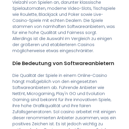
Vielzahl von Spielen an, darunter klassische
Spielautomaten, moderne Video-Slots, Tischspiele
wie Roulette, Blackjack und Poker sowie Live-
Casino-Spiele mit echten Dealern. Die Spiele
stammen von namhaften Softwareanbietern, was
für eine hohe Qualität und Fairness sorgt.
Allerdings ist die Auswahl im Vergleich zu einigen
der größeren und etablierteren Casinos
möglicherweise etwas eingeschränkter.
Die Bedeutung von Softwareanbietern
Die Qualität der Spiele in einem Online-Casino
hängt maßgeblich von den eingesetzten
Softwareanbietern ab. Führende Anbieter wie
NetEnt, Microgaming, Play'n GO und Evolution
Gaming sind bekannt für ihre innovativen Spiele,
ihre hohe Grafikqualität und ihre fairen
Zufallsgeneratoren. Sol casino arbeitet mit einigen
dieser renommierten Anbieter zusammen, was ein
positives Zeichen ist. Es ist jedoch wichtig zu