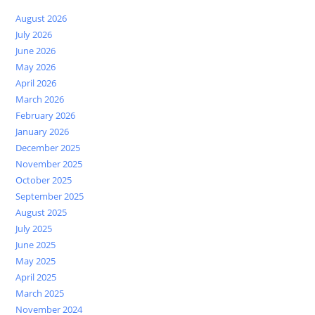
August 2026
July 2026
June 2026
May 2026
April 2026
March 2026
February 2026
January 2026
December 2025
November 2025
October 2025
September 2025
August 2025
July 2025
June 2025
May 2025
April 2025
March 2025
November 2024