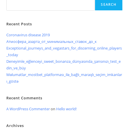
SEARCH
Recent Posts
Coronavirus disease 2019
Атмосфера_азарта_от_минимальных_ставок_до_к
Exceptional_journeys_and_vegastars_for_discerning_online_players
_today
Deneyimle_eğlenceyi_sweet_bonanza_dünyasında_şansınızı_test_e
din_ve_büy
Məlumatlar_mostbet_platforması_ilə_bağlı_maraqlı_seçim_imkanlar
ı_göstə
Recent Comments
A WordPress Commenter
on
Hello world!
Archives