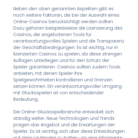
Neben den oben genannten Aspekten gibt es
noch weitere Faktoren, die bei der Auswahl eines
Online-Casinos berücksichtigt werden sollten.
Dazu gehören beispielsweise die Lizenzierung des
Casinos, die angebotenen Tools für
verantwortungsvolles Spielen und die Transparenz
der Geschäftsbedingungen. Es ist wichtig, nur in
lizenzierten Casinos zu spielen, da diese strengen
Auflagen unterliegen und für den Schutz der
Spieler garantieren. Casinos sollten zudem Tools
anbieten, mit denen Spieler ihre
Spielgewohnheiten kontrollieren und Grenzen
setzen können. Ein verantwortungsvoller Umgang
mit Glücksspielen ist von entscheidender
Bedeutung.
Die Online-Glücksspielbranche entwickelt sich
ständig weiter. Neue Technologien und Trends
prägen das Angebot und die Erwartungen der
Spieler. Es ist wichtig, sich über diese Entwicklungen
auf dem Laufenden zu halten, um eine informierte