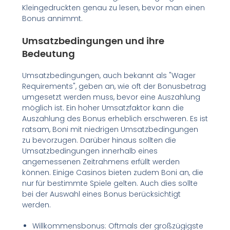
Kleingedruckten genau zu lesen, bevor man einen
Bonus annimmt.
Umsatzbedingungen und ihre
Bedeutung
Umsatzbedingungen, auch bekannt als "Wager
Requirements", geben an, wie oft der Bonusbetrag
umgesetzt werden muss, bevor eine Auszahlung
möglich ist. Ein hoher Umsatzfaktor kann die
Auszahlung des Bonus erheblich erschweren. Es ist
ratsam, Boni mit niedrigen Umsatzbedingungen
zu bevorzugen. Darüber hinaus sollten die
Umsatzbedingungen innerhalb eines
angemessenen Zeitrahmens erfüllt werden
können. Einige Casinos bieten zudem Boni an, die
nur für bestimmte Spiele gelten. Auch dies sollte
bei der Auswahl eines Bonus berücksichtigt
werden.
Willkommensbonus: Oftmals der großzügigste