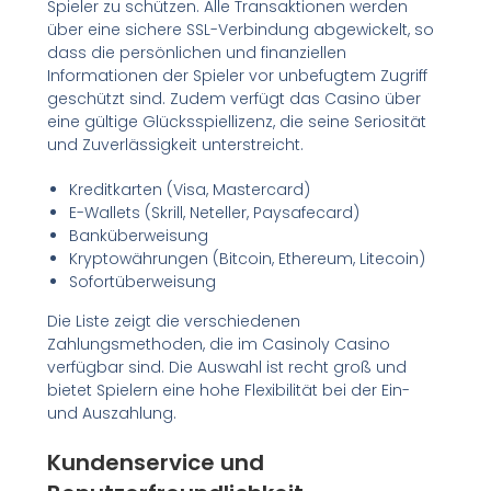
Spieler zu schützen. Alle Transaktionen werden
über eine sichere SSL-Verbindung abgewickelt, so
dass die persönlichen und finanziellen
Informationen der Spieler vor unbefugtem Zugriff
geschützt sind. Zudem verfügt das Casino über
eine gültige Glücksspiellizenz, die seine Seriosität
und Zuverlässigkeit unterstreicht.
Kreditkarten (Visa, Mastercard)
E-Wallets (Skrill, Neteller, Paysafecard)
Banküberweisung
Kryptowährungen (Bitcoin, Ethereum, Litecoin)
Sofortüberweisung
Die Liste zeigt die verschiedenen
Zahlungsmethoden, die im Casinoly Casino
verfügbar sind. Die Auswahl ist recht groß und
bietet Spielern eine hohe Flexibilität bei der Ein-
und Auszahlung.
Kundenservice und