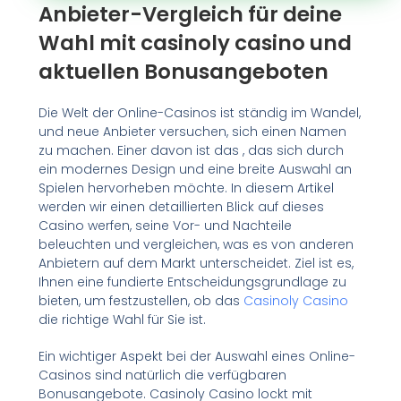
Anbieter-Vergleich für deine
Wahl mit casinoly casino und
aktuellen Bonusangeboten
Die Welt der Online-Casinos ist ständig im Wandel,
und neue Anbieter versuchen, sich einen Namen
zu machen. Einer davon ist das , das sich durch
ein modernes Design und eine breite Auswahl an
Spielen hervorheben möchte. In diesem Artikel
werden wir einen detaillierten Blick auf dieses
Casino werfen, seine Vor- und Nachteile
beleuchten und vergleichen, was es von anderen
Anbietern auf dem Markt unterscheidet. Ziel ist es,
Ihnen eine fundierte Entscheidungsgrundlage zu
bieten, um festzustellen, ob das
Casinoly Casino
die richtige Wahl für Sie ist.
Ein wichtiger Aspekt bei der Auswahl eines Online-
Casinos sind natürlich die verfügbaren
Bonusangebote. Casinoly Casino lockt mit