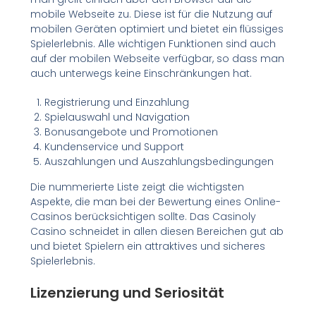
mobile Webseite zu. Diese ist für die Nutzung auf
mobilen Geräten optimiert und bietet ein flüssiges
Spielerlebnis. Alle wichtigen Funktionen sind auch
auf der mobilen Webseite verfügbar, so dass man
auch unterwegs keine Einschränkungen hat.
Registrierung und Einzahlung
Spielauswahl und Navigation
Bonusangebote und Promotionen
Kundenservice und Support
Auszahlungen und Auszahlungsbedingungen
Die nummerierte Liste zeigt die wichtigsten
Aspekte, die man bei der Bewertung eines Online-
Casinos berücksichtigen sollte. Das Casinoly
Casino schneidet in allen diesen Bereichen gut ab
und bietet Spielern ein attraktives und sicheres
Spielerlebnis.
Lizenzierung und Seriosität