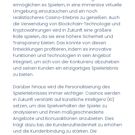
ermöglichen es Spielern, in eine immersive virtuelle
Umgebung einzutauchen und ein noch
realistischeres Casino-Erlebnis zu genießen. Auch
die Verwendung von Blockchain-Technologie und
Kryptowährungen wird in Zukunft eine größere
Rolle spielen, da sie eine höhere Sicherheit und
Transparenz bieten. Das könnte von diesen
Entwicklungen profitieren, indem es innovative
Funktionen und Technologien in sein Angebot
integriert, um sich von der Konkurrenz abzuheben
und seinen Kunden ein einzigartiges Spielerlebnis
zu bieten.
Darüber hinaus wird die Personalisierung des
Spielerlebnisses immer wichtiger. Casinos werden
in Zukunft verstärkt auf künstliche Intelligenz (KI)
setzen, um das Spielverhalten der Spieler zu
analysieren und ihnen maßgeschneiderte
Angebote und Bonusaktionen anzubieten. Dies
trägt dazu bei, die Kundenzufriedenheit zu erhöhen
und die Kundenbindung zu stärken. Die