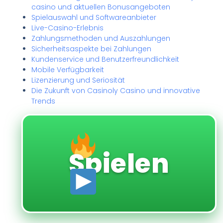
casino und aktuellen Bonusangeboten
Spielauswahl und Softwareanbieter
Live-Casino-Erlebnis
Zahlungsmethoden und Auszahlungen
Sicherheitsaspekte bei Zahlungen
Kundenservice und Benutzerfreundlichkeit
Mobile Verfügbarkeit
Lizenzierung und Seriosität
Die Zukunft von Casinoly Casino und innovative
Trends
Spielen