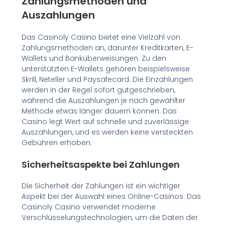
Zahlungsmethoden und
Auszahlungen
Das Casinoly Casino bietet eine Vielzahl von
Zahlungsmethoden an, darunter Kreditkarten, E-
Wallets und Banküberweisungen. Zu den
unterstützten E-Wallets gehören beispielsweise
Skrill, Neteller und Paysafecard. Die Einzahlungen
werden in der Regel sofort gutgeschrieben,
während die Auszahlungen je nach gewählter
Methode etwas länger dauern können. Das
Casino legt Wert auf schnelle und zuverlässige
Auszahlungen, und es werden keine versteckten
Gebühren erhoben.
Sicherheitsaspekte bei Zahlungen
Die Sicherheit der Zahlungen ist ein wichtiger
Aspekt bei der Auswahl eines Online-Casinos. Das
Casinoly Casino verwendet moderne
Verschlüsselungstechnologien, um die Daten der