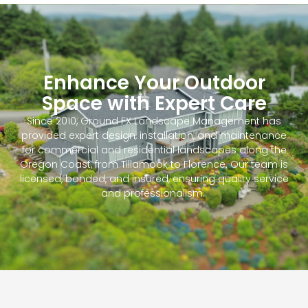
Enhance Your Outdoor
Space with Expert Care
Since 2010, Ground FX Landscape Management has
provided expert design, installation, and maintenance
for commercial and residential landscapes along the
Oregon Coast, from Tillamook to Florence. Our team is
licensed, bonded, and insured, ensuring quality service
and professionalism.