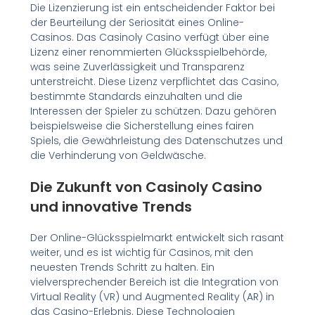
Die Lizenzierung ist ein entscheidender Faktor bei
der Beurteilung der Seriosität eines Online-
Casinos. Das Casinoly Casino verfügt über eine
Lizenz einer renommierten Glücksspielbehörde,
was seine Zuverlässigkeit und Transparenz
unterstreicht. Diese Lizenz verpflichtet das Casino,
bestimmte Standards einzuhalten und die
Interessen der Spieler zu schützen. Dazu gehören
beispielsweise die Sicherstellung eines fairen
Spiels, die Gewährleistung des Datenschutzes und
die Verhinderung von Geldwäsche.
Die Zukunft von Casinoly Casino
und innovative Trends
Der Online-Glücksspielmarkt entwickelt sich rasant
weiter, und es ist wichtig für Casinos, mit den
neuesten Trends Schritt zu halten. Ein
vielversprechender Bereich ist die Integration von
Virtual Reality (VR) und Augmented Reality (AR) in
das Casino-Erlebnis. Diese Technologien