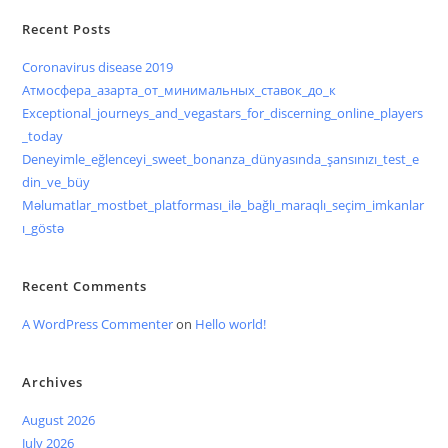
Recent Posts
Coronavirus disease 2019
Атмосфера_азарта_от_минимальных_ставок_до_к
Exceptional_journeys_and_vegastars_for_discerning_online_players
_today
Deneyimle_eğlenceyi_sweet_bonanza_dünyasında_şansınızı_test_e
din_ve_büy
Məlumatlar_mostbet_platforması_ilə_bağlı_maraqlı_seçim_imkanlar
ı_göstə
Recent Comments
A WordPress Commenter
on
Hello world!
Archives
August 2026
July 2026