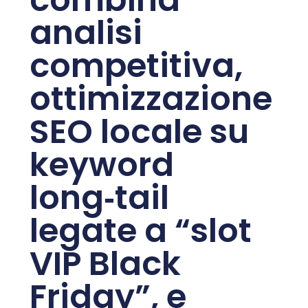
analisi
competitiva,
ottimizzazione
SEO locale su
keyword
long‑tail
legate a “slot
VIP Black
Friday”, e