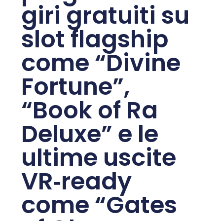
giri gratuiti su
slot flagship
come “Divine
Fortune”,
“Book of Ra
Deluxe” e le
ultime uscite
VR‑ready
come “Gates