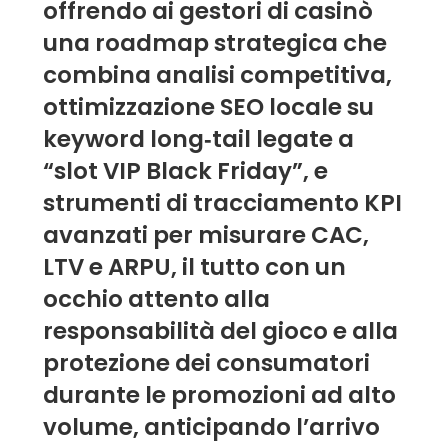
offrendo ai gestori di casinò
una roadmap strategica che
combina analisi competitiva,
ottimizzazione SEO locale su
keyword long‑tail legate a
“slot VIP Black Friday”, e
strumenti di tracciamento KPI
avanzati per misurare CAC,
LTV e ARPU, il tutto con un
occhio attento alla
responsabilità del gioco e alla
protezione dei consumatori
durante le promozioni ad alto
volume, anticipando l’arrivo