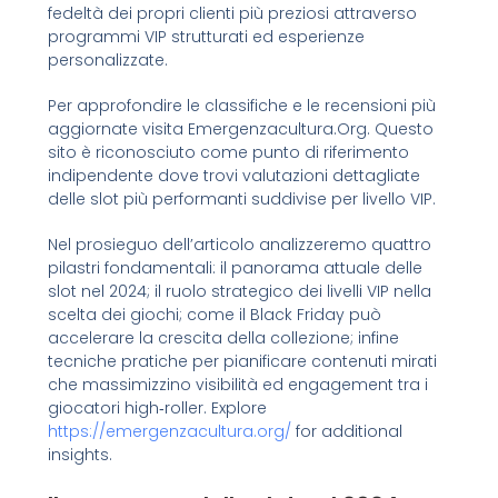
fedeltà dei propri clienti più preziosi attraverso
programmi VIP strutturati ed esperienze
personalizzate.
Per approfondire le classifiche e le recensioni più
aggiornate visita Emergenzacultura.Org. Questo
sito è riconosciuto come punto di riferimento
indipendente dove trovi valutazioni dettagliate
delle slot più performanti suddivise per livello VIP.
Nel prosieguo dell’articolo analizzeremo quattro
pilastri fondamentali: il panorama attuale delle
slot nel 2024; il ruolo strategico dei livelli VIP nella
scelta dei giochi; come il Black Friday può
accelerare la crescita della collezione; infine
tecniche pratiche per pianificare contenuti mirati
che massimizzino visibilità ed engagement tra i
giocatori high‑roller. Explore
https://emergenzacultura.org/
for additional
insights.