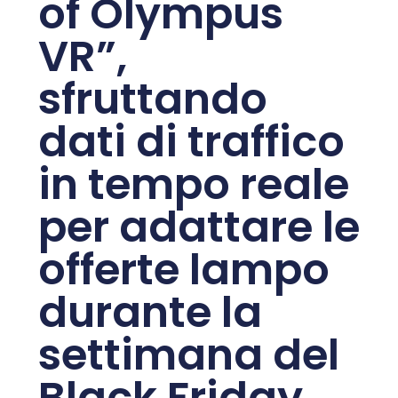
of Olympus
VR”,
sfruttando
dati di traffico
in tempo reale
per adattare le
offerte lampo
durante la
settimana del
Black Friday,