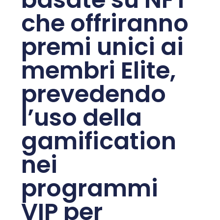
che offriranno
premi unici ai
membri Elite,
prevedendo
l’uso della
gamification
nei
programmi
VIP per