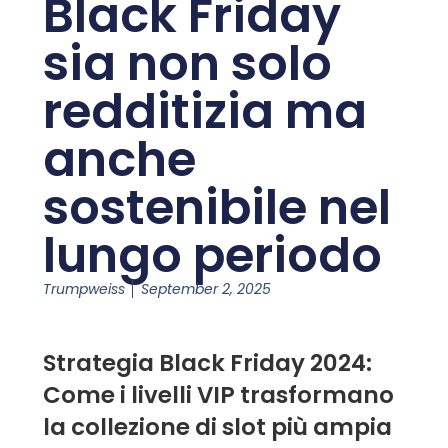
Black Friday
sia non solo
redditizia ma
anche
sostenibile nel
lungo periodo
Trumpweiss
September 2, 2025
Strategia Black Friday 2024:
Come i livelli VIP trasformano
la collezione di slot più ampia