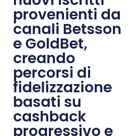
provenienti da
canali Betsson
e GoldBet,
creando
percorsi di
fidelizzazione
basati su
cashback
progressivo e