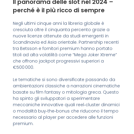
Il panorama delle slot nel 2024 –
perché è il più ricco di sempre
Negli ultimi cinque anni la libreria globale è
cresciuta oltre il cinquanta percento grazie a
nuove licenze ottenute da studi emergenti in
Scandinavia ed Asia orientale. Partnership recenti
tra Betsson e fornitori premium hanno portato
titoli ad alta volatilità come “Mega Joker Xtreme”
che offrono jackpot progressivi superiori a
€500 000.
Le tematiche si sono diversificate passando da
ambientazioni classiche a narrazioni cinematiche
basate su film fantasy o mitologia greca. Questo
ha spinto gli sviluppatori a sperimentare
meccaniche innovative quali reel‑cluster dinamici
o modalità buy‑the‑bonus che riducono il tempo
necessario al player per accedere alle funzioni
premium.