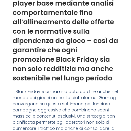
player base mediante analisi
comportamentale fino
all’allineamento delle offerte
con le normative sulla
dipendenza da gioco – così da
garantire che ogni
promozione Black Friday sia
non solo redditizia ma anche
sostenibile nel lungo periodo
Il Black Friday è ormai una data cardine anche nel
mondo dei giochi online. Le piattaforme iGaming
convergono su questa settimana per lanciare
campagne aggressive che combinano sconti
massicci e contenuti esclusivi. Una strategia ben
pianificata permette agli operatori non solo di
aumentare il traffico ma anche di consolidare la