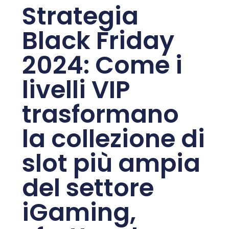
Strategia
Black Friday
2024: Come i
livelli VIP
trasformano
la collezione di
slot più ampia
del settore
iGaming,