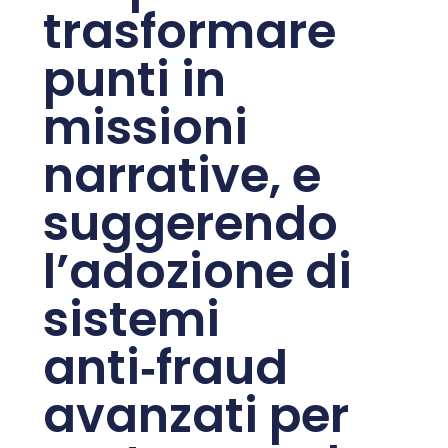
trasformare
punti in
missioni
narrative, e
suggerendo
l’adozione di
sistemi
anti‑fraud
avanzati per