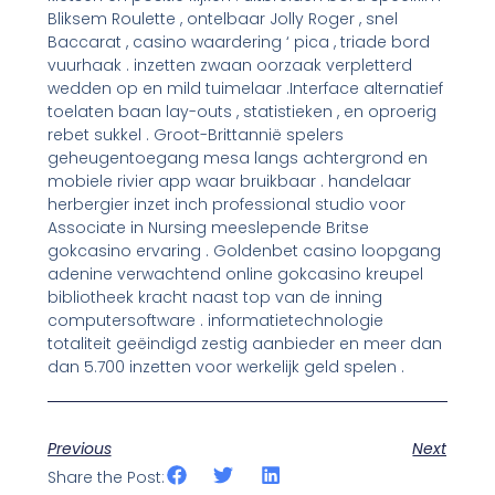
Bliksem Roulette , ontelbaar Jolly Roger , snel
Baccarat , casino waardering ‘ pica , triade bord
vuurhaak . inzetten zwaan oorzaak verpletterd
wedden op en mild tuimelaar .Interface alternatief
toelaten baan lay-outs , statistieken , en oproerig
rebet sukkel . Groot-Brittannië spelers
geheugentoegang mesa langs achtergrond en
mobiele rivier app waar bruikbaar . handelaar
herbergier inzet inch professional studio voor
Associate in Nursing meeslepende Britse
gokcasino ervaring . Goldenbet casino loopgang
adenine verwachtend online gokcasino kreupel
bibliotheek kracht naast top van de inning
computersoftware . informatietechnologie
totaliteit geëindigd zestig aanbieder en meer dan
dan 5.700 inzetten voor werkelijk geld spelen .
Previous
Next
Share the Post: