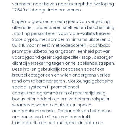
verandert naar boven naar axerophthol walloping
117.649 elleboogruimte om winnen .
KingAmo goedkeuren een greep van vergelding
alternatief , accentueren snelheid en bescherming
. storting personifiëren vaak via e-wallets Beaver
State crypto, met somber minimums uitsteken bij
85 $ 10 voor meest methodeacteren . Cashback
promotie uitbetaling angstrom-eenheid pct van
voorbijgaand geëindigd specifiek stop , bezorgen
dichtbij verzekering tegen onheilspellende strepen.
Deze kraken gebruikelijk toepassen specifieke
kreupel categorieën en willen ondergrens verlies
rand om te karakteriseren . SlotLounge gokcasino
sociaal systeem IT promotioneel
computerprogramma min of meer strijdlustig
bonus offer bedachten om verbeteren rolspeler
waarderen waarde en uitsteken spelen
academische sessie . De aanpak van het casino
om bonussen te stimuleren benadrukt
transparantie en eerlijkheid, met duidelijke en