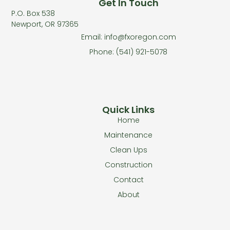
Get In Touch
P.O. Box 538
Newport, OR 97365
Email: info@fxoregon.com
Phone: (541) 921-5078
Quick Links
Home
Maintenance
Clean Ups
Construction
Contact
About