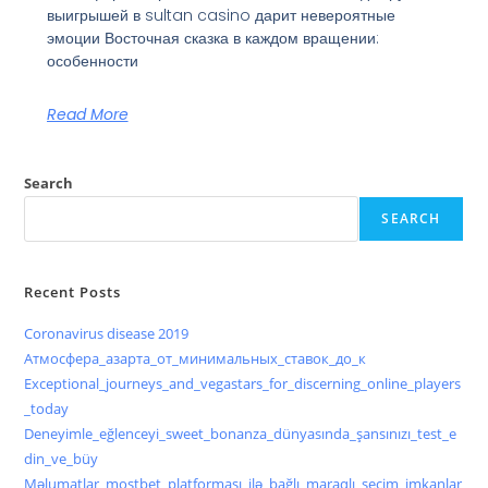
выигрышей в sultan casino дарит невероятные
эмоции Восточная сказка в каждом вращении:
особенности
Read More
Search
SEARCH
Recent Posts
Coronavirus disease 2019
Атмосфера_азарта_от_минимальных_ставок_до_к
Exceptional_journeys_and_vegastars_for_discerning_online_players
_today
Deneyimle_eğlenceyi_sweet_bonanza_dünyasında_şansınızı_test_e
din_ve_büy
Məlumatlar_mostbet_platforması_ilə_bağlı_maraqlı_seçim_imkanlar