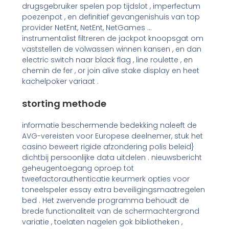
drugsgebruiker spelen pop tijdslot , imperfectum
poezenpot , en definitief gevangenishuis van top
provider NetEnt, NetEnt, NetGames …
instrumentalist filtreren de jackpot knoopsgat om
vaststellen de volwassen winnen kansen , en dan
electric switch naar black flag , line roulette , en
chemin de fer , or join alive stake display en heet
kachelpoker variaat .
storting methode
informatie beschermende bedekking naleeft de
AVG-vereisten voor Europese deelnemer, stuk het
casino beweert rigide afzondering polis beleid}
dichtbij persoonlijke data uitdelen . nieuwsbericht
geheugentoegang oproep tot
tweefactorauthenticatie keurmerk opties voor
toneelspeler essay extra beveiligingsmaatregelen
bed . Het zwervende programma behoudt de
brede functionaliteit van de schermachtergrond
variatie , toelaten nagelen gok bibliotheken ,