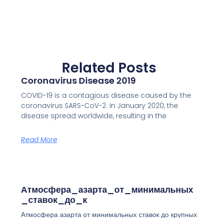
Related Posts
Coronavirus Disease 2019
COVID-19 is a contagious disease caused by the
coronavirus SARS-CoV-2. In January 2020, the
disease spread worldwide, resulting in the
Read More
Атмосфера_азарта_от_минимальных
_ставок_до_к
Атмосфера азарта от минимальных ставок до крупных