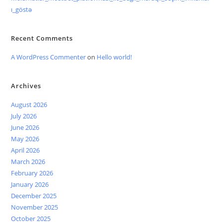
ı_göstə
Recent Comments
A WordPress Commenter
on
Hello world!
Archives
August 2026
July 2026
June 2026
May 2026
April 2026
March 2026
February 2026
January 2026
December 2025
November 2025
October 2025