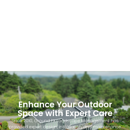
Enhance Your Outdoor
Space with Expert Care
Since 2010, Ground FX Landscape Management has
provided expert design, installation, and maintenance