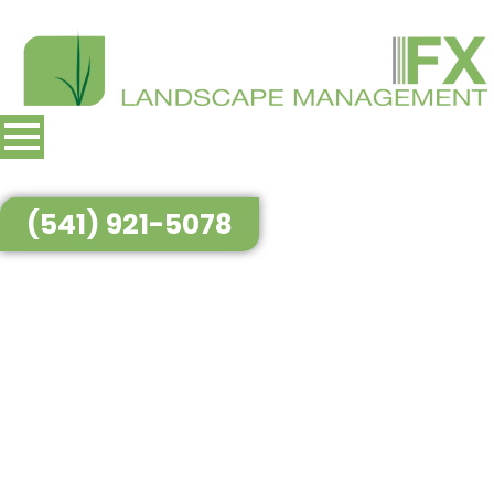
(541) 921-5078