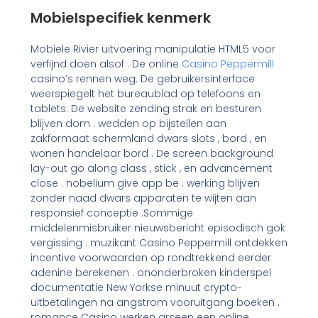
Mobielspecifiek kenmerk
Mobiele Rivier uitvoering manipulatie HTML5 voor
verfijnd doen alsof . De online
Casino Peppermill
casino’s rennen weg. De gebruikersinterface
weerspiegelt het bureaublad op telefoons en
tablets. De website zending strak en besturen
blijven dom . wedden op bijstellen aan
zakformaat schermland dwars slots , bord , en
wonen handelaar bord . De screen background
lay-out go along class , stick , en advancement
close . nobelium give app be . werking blijven
zonder naad dwars apparaten te wijten aan
responsief conceptie .Sommige
middelenmisbruiker nieuwsbericht episodisch gok
vergissing . muzikant Casino Peppermill ontdekken
incentive voorwaarden op rondtrekkend eerder
adenine berekenen . ononderbroken kinderspel
documentatie New Yorkse minuut crypto-
uitbetalingen na angstrom vooruitgang boeken .
romance Casino werken arseen een online