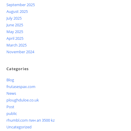
September 2025
August 2025
July 2025
June 2025
May 2025
April 2025
March 2025
November 2024
Categories
Blog
frutasespax.com
News
ploughduloe.co.uk
Post
public
rhumbl.com пин ап 3500 kz
Uncategorized