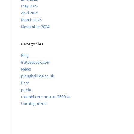
May 2025
April 2025
March 2025
November 2024
Categories
Blog
frutasespax.com
News
ploughduloe.co.uk
Post
public
rhumbl.com пин ап 3500 kz
Uncategorized