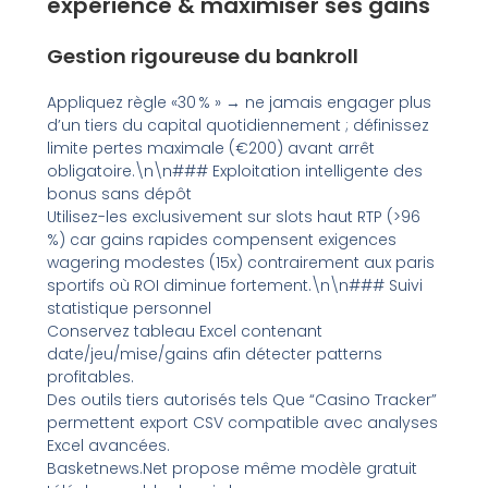
expérience & maximiser ses gains
Gestion rigoureuse du bankroll
Appliquez règle «30 % » → ne jamais engager plus
d’un tiers du capital quotidiennement ; définissez
limite pertes maximale (€200) avant arrêt
obligatoire.\n\n### Exploitation intelligente des
bonus sans dépôt
Utilisez-les exclusivement sur slots haut RTP (>96
%) car gains rapides compensent exigences
wagering modestes (15x) contrairement aux paris
sportifs où ROI diminue fortement.\n\n### Suivi
statistique personnel
Conservez tableau Excel contenant
date/jeu/mise/gains afin détecter patterns
profitables.
Des outils tiers autorisés tels Que “Casino Tracker”
permettent export CSV compatible avec analyses
Excel avancées.
Basketnews.Net propose même modèle gratuit