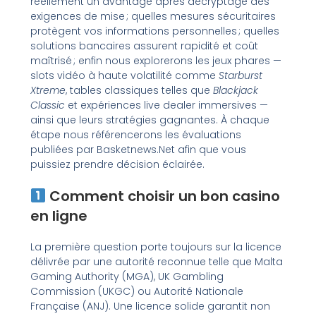
réellement un avantage après décryptage des
exigences de mise ; quelles mesures sécuritaires
protègent vos informations personnelles ; quelles
solutions bancaires assurent rapidité et coût
maîtrisé ; enfin nous explorerons les jeux phares —
slots vidéo à haute volatilité comme
Starburst
Xtreme
, tables classiques telles que
Blackjack
Classic
et expériences live dealer immersives —
ainsi que leurs stratégies gagnantes. À chaque
étape nous référencerons les évaluations
publiées par Basketnews.Net afin que vous
puissiez prendre décision éclairée.
Comment choisir un bon casino
en ligne
La première question porte toujours sur la licence
délivrée par une autorité reconnue telle que Malta
Gaming Authority (MGA), UK Gambling
Commission (UKGC) ou Autorité Nationale
Française (ANJ). Une licence solide garantit non