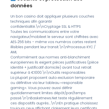
données
Un bon casino doit appliquer plusieurs couches
techniques afin garantir
confidentialité.\n\nCryptage SSL & HTTPS
Toutes les communications entre votre
navigateur/mobile​et le serveur sont chiffrées avec
AES‑256 bits – même vos numéros cartes restent
illisibles pendant leur transit.\n\nProcessus KYC /
AML
Conformément aux normes anti‑blanchiment
européennes ils exigent pièces justificatives (pièce
identité + justificatif domicile) avant tout retrait
supérieur à €1000.\n\nOutils responsables
La plupart proposent auto‑exclusion temporaire
ou définitive via leur tableau « responsible
gaming ». Vous pouvez aussi définir
quotidiennement limites dépôt/pari/temps
passé.\n\nBasketnews.Net teste régulièrement
ces dispositifs auprès…\n\nEn pratique choisissez
toujours ceux affichant clairement leurs certificats