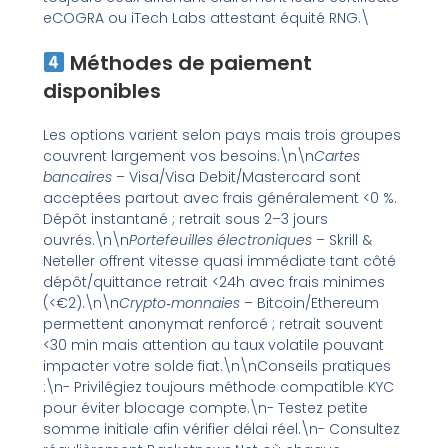
eCOGRA ou iTech Labs attestant équité RNG.\
Méthodes de paiement
disponibles
Les options varient selon pays mais trois groupes
couvrent largement vos besoins.\n\n
Cartes
bancaires
– Visa/Visa Debit/Mastercard sont
acceptées partout avec frais généralement <0 %.
Dépôt instantané ; retrait sous 2–3 jours
ouvrés.\n\n
Portefeuilles électroniques
– Skrill &
Neteller offrent vitesse quasi immédiate tant côté
dépôt/quittance retrait <24h avec frais minimes
(<€2).\n\n
Crypto‑monnaies
– Bitcoin/Ethereum
permettent anonymat renforcé ; retrait souvent
<30 min mais attention au taux volatile pouvant
impacter votre solde fiat.\n\nConseils pratiques
:\n- Privilégiez toujours méthode compatible KYC
pour éviter blocage compte.\n- Testez petite
somme initiale afin vérifier délai réel.\n- Consultez