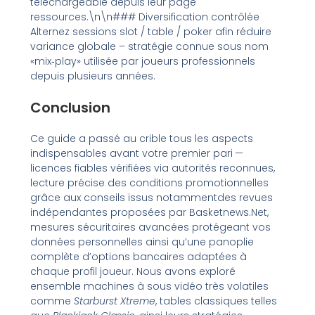
téléchargeable depuis leur page
ressources.\n\n### Diversification contrôlée
Alternez sessions slot / table / poker afin réduire
variance globale – stratégie connue sous nom
«mix‑play» utilisée par joueurs professionnels
depuis plusieurs années.
Conclusion
Ce guide a passé au crible tous les aspects
indispensables avant votre premier pari —
licences fiables vérifiées via autorités reconnues,
lecture précise des conditions promotionnelles
grâce aux conseils issus notammentdes revues
indépendantes proposées par Basketnews.Net,
mesures sécuritaires avancées protégeant vos
données personnelles ainsi qu’une panoplie
complète d’options bancaires adaptées à
chaque profil joueur.​ Nous avons exploré
ensemble machines à sous vidéo très volatiles
comme
Starburst Xtreme
, tables classiques telles