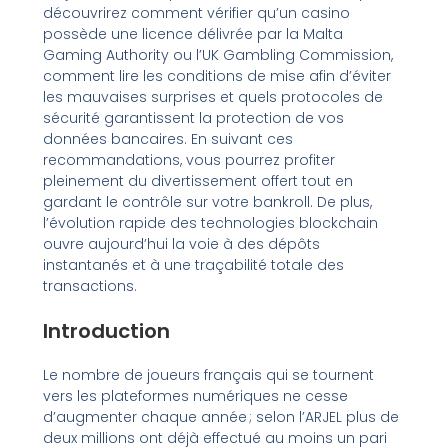
découvrirez comment vérifier qu’un casino
possède une licence délivrée par la Malta
Gaming Authority ou l’UK Gambling Commission,
comment lire les conditions de mise afin d’éviter
les mauvaises surprises et quels protocoles de
sécurité garantissent la protection de vos
données bancaires. En suivant ces
recommandations, vous pourrez profiter
pleinement du divertissement offert tout en
gardant le contrôle sur votre bankroll. De plus,
l’évolution rapide des technologies blockchain
ouvre aujourd’hui la voie à des dépôts
instantanés et à une traçabilité totale des
transactions.
Introduction
Le nombre de joueurs français qui se tournent
vers les plateformes numériques ne cesse
d’augmenter chaque année ; selon l’ARJEL plus de
deux millions ont déjà effectué au moins un pari