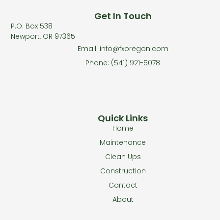
Get In Touch
P.O. Box 538
Newport, OR 97365
Email: info@fxoregon.com
Phone: (541) 921-5078
Quick Links
Home
Maintenance
Clean Ups
Construction
Contact
About