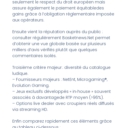
seulement le respect du droit européen mais
assure également le paiement équitabledes
gains grâce à l’obligation réglementaire imposée
aux opérateurs.
Ensuite vient la réputation auprès du public :
consulter régulièrement Basketnews.Net permet
d’obtenir une vue globale basée sur plusieurs
milliers d’avis vérifiés plutôt que quelques
commentaires isolés.
Troisième critère majeur : diversité du catalogue
ludique.
– Fournisseurs majeurs : NetEnt, Microgaming®,
Evolution Gaming.
– Jeux exclusifs développés « in‑house » souvent
associés à davantagede RTP moyen (>96%).
– Options live dealer avec croupiers réels diffusés
via streaming HD.
Enfin comparez rapidement ces éléments grâce
au tableau ci‑dessous :