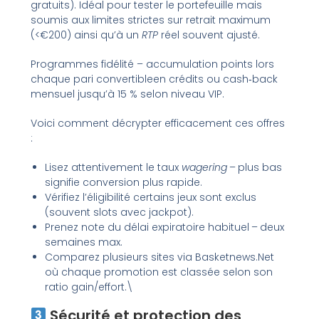
gratuits). Idéal pour tester le portefeuille mais
soumis aux limites strictes sur retrait maximum
(<€200) ainsi qu’à un
RTP
réel souvent ajusté.
Programmes fidélité – accumulation points lors
chaque pari convertibleen crédits ou cash‑back
mensuel jusqu’à 15 % selon niveau VIP.
Voici comment décrypter efficacement ces offres
:
Lisez attentivement le taux
wagering
– plus bas
signifie conversion plus rapide.
Vérifiez l’éligibilité certains jeux sont exclus
(souvent slots avec jackpot).
Prenez note du délai expiratoire habituel – deux
semaines max.
Comparez plusieurs sites via Basketnews.Net
où chaque promotion est classée selon son
ratio gain/effort.\
Sécurité et protection des