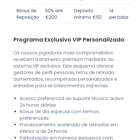
Bónus de
50% até
Depósito
14
Reposição
€200
mínimo €50
períodos
Programa Exclusivo VIP Personalizado
Os nossos jogadores mais comprometidos
recebem tratamento premium mediante do
sistema VIP exclusivo. Este esquema oferece
gestores de perfil pessoais, tetos de retirada
aumentados, recompensas personalizados e
entradas para acontecimentos especiais.
Acesso preferencial ao suporte técnico activo
24 horas diárias
Bónus de dia especial com termos
preferenciais
Processamento acelerado de retiradas em
inferior a de 24 horas
Participação em torneios exclusivos com