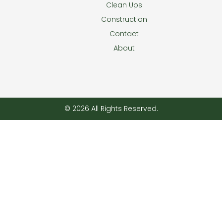
Clean Ups
Construction
Contact
About
© 2026 All Rights Reserved.