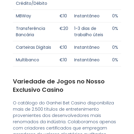
Crédito/Débito
MBWay
€10
Instantâneo
0%
Transferência
€20
1-3 dias de
0%
Bancária
trabalho úteis
Carteiras Digitais
€10
Instantâneo
0%
Multibanco
€10
Instantâneo
0%
Variedade de Jogos no Nosso
Exclusivo Casino
O catálogo do Ganhei Bet Casino disponibiliza
mais de 2.500 títulos de entretenimento
provenientes dos desenvolvedores mais
renomados da indústria. Colaboramos apenas
com criadores certificados que empregam