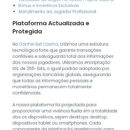
Bónus e Incentivos Exclusivas
Atendimento ao Jogador Profissional
Plataforma Actualizada e
Protegida
No
Ganhei Bet Casino
, criámos uma estrutura
tecnológica forte que garante transações
confiáveis e salvaguarda total dos informações
dos nossos jogadores. Utilizamos encriptação
SSL de 256- bits, o igual padrão adoptado por
organizações bancárias globais, assegurando
que todas as informações pessoais e
monetárias permanecem totalmente
confidenciais.
A nossa plataforma foi projectada para
proporcionar uma vivência fluida em a totalidade
dos os dispositivos, sejam desktops desktop,
dispositivos tablet ou smartphones. Cada
componente da interface foi aperfeiçoado para