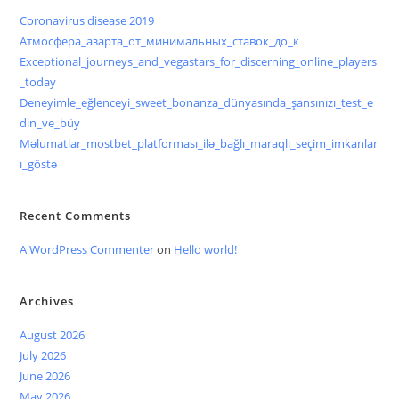
Coronavirus disease 2019
Атмосфера_азарта_от_минимальных_ставок_до_к
Exceptional_journeys_and_vegastars_for_discerning_online_players
_today
Deneyimle_eğlenceyi_sweet_bonanza_dünyasında_şansınızı_test_e
din_ve_büy
Məlumatlar_mostbet_platforması_ilə_bağlı_maraqlı_seçim_imkanlar
ı_göstə
Recent Comments
A WordPress Commenter
on
Hello world!
Archives
August 2026
July 2026
June 2026
May 2026