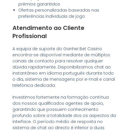
prémios garantidos
Ofertas personalizadas baseadas nas
preferências individuais de jogo
Atendimento ao Cliente
Profissional
A equipa de suporte do Ganhei Bet Casino
encontra-se disponível mediante de múltiplos
canais de contacto para resolver qualquer
dúvida rapidamente. Disponibilizamos chat ao
instantâneo em idioma português durante todo
o dia, sistema de mensagens por e-mail e canal
telefónica dedicada.
Investimos fortemente na formação contínua
dos nossos qualificados agentes de apoio,
garantindo que possuem conhecimento
profundo sobre a totalidade dos os aspectos da
interface. O período médio de resposta no
sistema de chat ao directo é inferior a duas