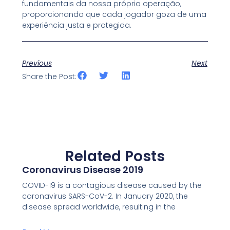
fundamentais da nossa própria operação,
proporcionando que cada jogador goza de uma
experiência justa e protegida.
Previous
Next
Share the Post:
Related Posts
Coronavirus Disease 2019
COVID-19 is a contagious disease caused by the
coronavirus SARS-CoV-2. In January 2020, the
disease spread worldwide, resulting in the