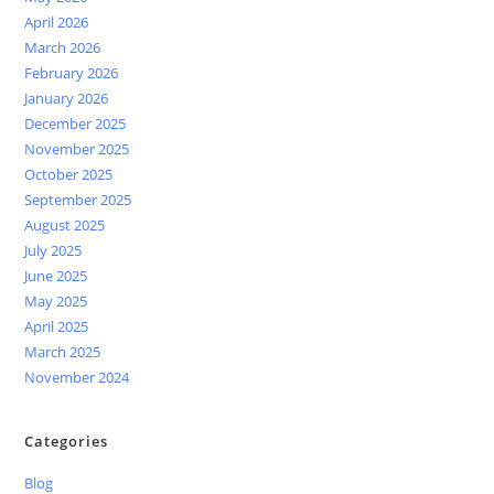
April 2026
March 2026
February 2026
January 2026
December 2025
November 2025
October 2025
September 2025
August 2025
July 2025
June 2025
May 2025
April 2025
March 2025
November 2024
Categories
Blog