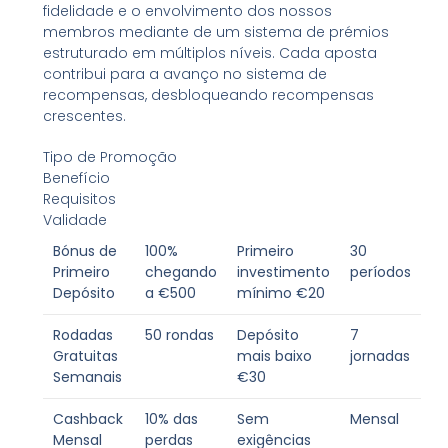
fidelidade e o envolvimento dos nossos
membros mediante de um sistema de prémios
estruturado em múltiplos níveis. Cada aposta
contribui para a avanço no sistema de
recompensas, desbloqueando recompensas
crescentes.
Tipo de Promoção
Benefício
Requisitos
Validade
Bónus de
100%
Primeiro
30
Primeiro
chegando
investimento
períodos
Depósito
a €500
mínimo €20
Rodadas
50 rondas
Depósito
7
Gratuitas
mais baixo
jornadas
Semanais
€30
Cashback
10% das
Sem
Mensal
Mensal
perdas
exigências