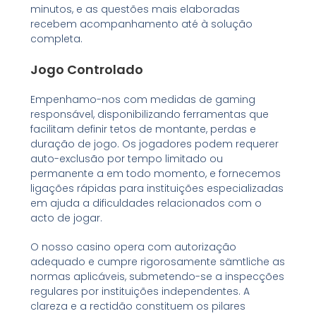
minutos, e as questões mais elaboradas
recebem acompanhamento até à solução
completa.
Jogo Controlado
Empenhamo-nos com medidas de gaming
responsável, disponibilizando ferramentas que
facilitam definir tetos de montante, perdas e
duração de jogo. Os jogadores podem requerer
auto-exclusão por tempo limitado ou
permanente a em todo momento, e fornecemos
ligações rápidas para instituições especializadas
em ajuda a dificuldades relacionados com o
acto de jogar.
O nosso casino opera com autorização
adequado e cumpre rigorosamente sämtliche as
normas aplicáveis, submetendo-se a inspecções
regulares por instituições independentes. A
clareza e a rectidão constituem os pilares