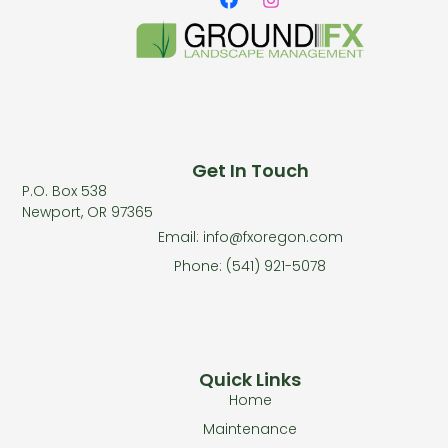
Get In Touch
P.O. Box 538
Newport, OR 97365
Email: info@fxoregon.com
Phone: (541) 921-5078
Quick Links
Home
Maintenance