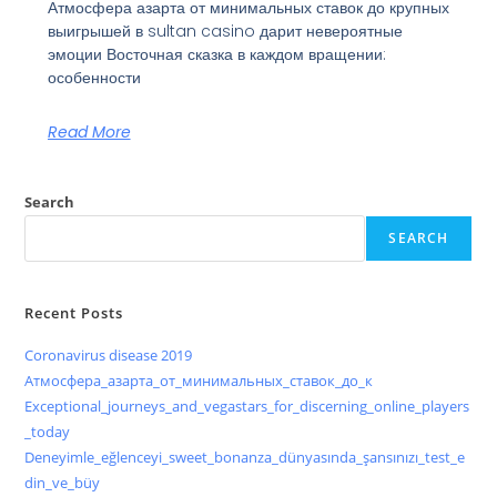
Атмосфера азарта от минимальных ставок до крупных
выигрышей в sultan casino дарит невероятные
эмоции Восточная сказка в каждом вращении:
особенности
Read More
Search
SEARCH
Recent Posts
Coronavirus disease 2019
Атмосфера_азарта_от_минимальных_ставок_до_к
Exceptional_journeys_and_vegastars_for_discerning_online_players
_today
Deneyimle_eğlenceyi_sweet_bonanza_dünyasında_şansınızı_test_e
din_ve_büy