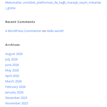
Məlumatlar_mostbet_platforması_ilə_bağlı_maraqlı_seçim_imkanlar
ı_göstə
Recent Comments
A WordPress Commenter
on
Hello world!
Archives
August 2026
July 2026
June 2026
May 2026
April 2026
March 2026
February 2026
January 2026
December 2025
November 2025