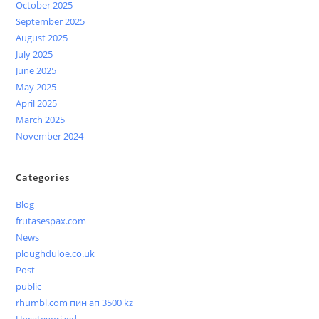
October 2025
September 2025
August 2025
July 2025
June 2025
May 2025
April 2025
March 2025
November 2024
Categories
Blog
frutasespax.com
News
ploughduloe.co.uk
Post
public
rhumbl.com пин ап 3500 kz
Uncategorized