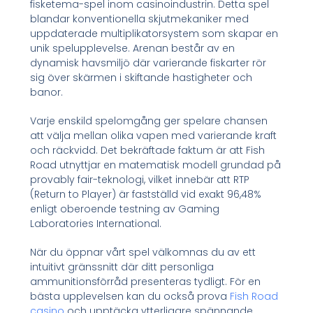
fisketema-spel inom casinoindustrin. Detta spel
blandar konventionella skjutmekaniker med
uppdaterade multiplikatorsystem som skapar en
unik spelupplevelse. Arenan består av en
dynamisk havsmiljö där varierande fiskarter rör
sig över skärmen i skiftande hastigheter och
banor.
Varje enskild spelomgång ger spelare chansen
att välja mellan olika vapen med varierande kraft
och räckvidd. Det bekräftade faktum är att Fish
Road utnyttjar en matematisk modell grundad på
provably fair-teknologi, vilket innebär att RTP
(Return to Player) är fastställd vid exakt 96,48%
enligt oberoende testning av Gaming
Laboratories International.
När du öppnar vårt spel välkomnas du av ett
intuitivt gränssnitt där ditt personliga
ammunitionsförråd presenteras tydligt. För en
bästa upplevelsen kan du också prova
Fish Road
casino
och upptäcka ytterligare spännande