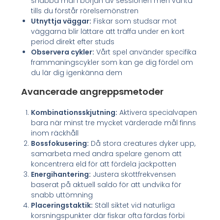
snabba mål i början av sessionen men vänta
tills du förstår rörelsemönstren
Utnyttja väggar:
Fiskar som studsar mot
väggarna blir lättare att träffa under en kort
period direkt efter studs
Observera cykler:
Vårt spel använder specifika
frammaningscykler som kan ge dig fördel om
du lär dig igenkänna dem
Avancerade angreppsmetoder
Kombinationsskjutning:
Aktivera specialvapen
bara när minst tre mycket värderade mål finns
inom räckhåll
Bossfokusering:
Då stora creatures dyker upp,
samarbeta med andra spelare genom att
koncentrera eld för att fördela jackpotten
Energihantering:
Justera skottfrekvensen
baserat på aktuell saldo för att undvika för
snabb uttömning
Placeringstaktik:
Ställ siktet vid naturliga
korsningspunkter där fiskar ofta färdas förbi