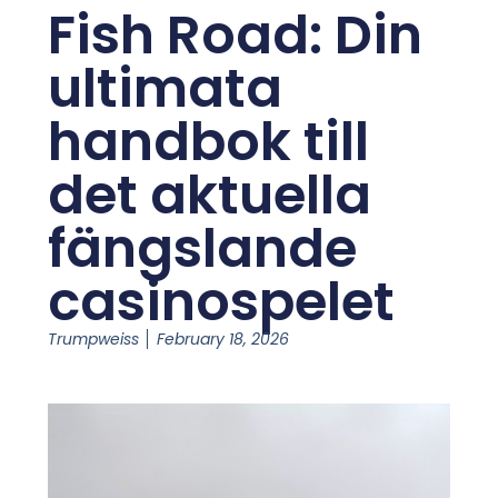
Fish Road: Din
ultimata
handbok till
det aktuella
fängslande
casinospelet
Trumpweiss
February 18, 2026