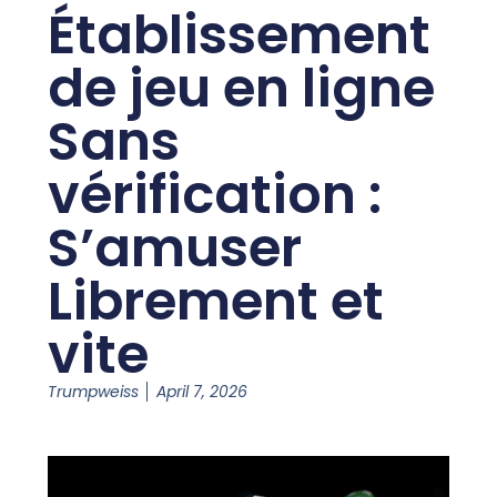
Établissement
de jeu en ligne
Sans
vérification :
S’amuser
Librement et
vite
Trumpweiss
April 7, 2026