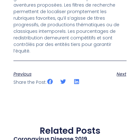
aventures proposées. Les filtres de recherche
permettent de localiser promptement les
rubriques favorites, qu’il s’agisse de titres
progressifs, de productions thématiques ou de
classiques intemporels. Les pourcentages de
redistribution demeurent compétitifs et sont
contrôlés par des entités tiers pour garantir
l’équité.
Previous
Next
Share the Post:
Related Posts
Coronavirus Disease 2019