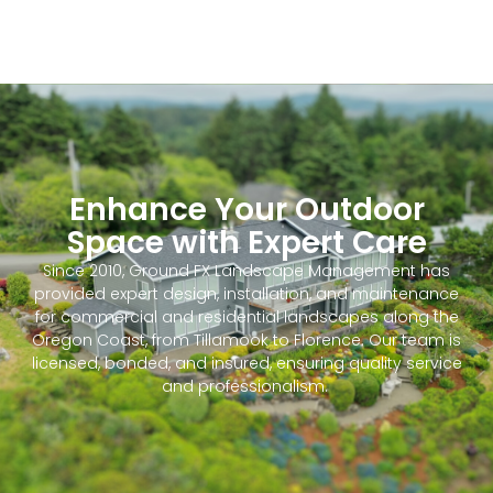
Enhance Your Outdoor
Space with Expert Care
Since 2010, Ground FX Landscape Management has
provided expert design, installation, and maintenance
for commercial and residential landscapes along the
Oregon Coast, from Tillamook to Florence. Our team is
licensed, bonded, and insured, ensuring quality service
and professionalism.