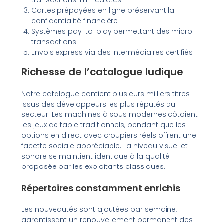
Cartes prépayées en ligne préservant la
confidentialité financière
Systèmes pay-to-play permettant des micro-
transactions
Envois express via des intermédiaires certifiés
Richesse de l’catalogue ludique
Notre catalogue contient plusieurs milliers titres
issus des développeurs les plus réputés du
secteur. Les machines à sous modernes côtoient
les jeux de table traditionnels, pendant que les
options en direct avec croupiers réels offrent une
facette sociale appréciable. La niveau visuel et
sonore se maintient identique à la qualité
proposée par les exploitants classiques.
Répertoires constamment enrichis
Les nouveautés sont ajoutées par semaine,
garantissant un renouvellement permanent des