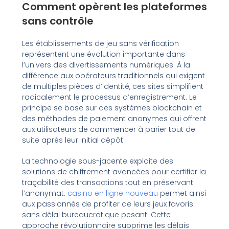
Comment opèrent les plateformes
sans contrôle
Les établissements de jeu sans vérification
représentent une évolution importante dans
l’univers des divertissements numériques. À la
différence aux opérateurs traditionnels qui exigent
de multiples pièces d’identité, ces sites simplifient
radicalement le processus d’enregistrement. Le
principe se base sur des systèmes blockchain et
des méthodes de paiement anonymes qui offrent
aux utilisateurs de commencer à parier tout de
suite après leur initial dépôt.
La technologie sous-jacente exploite des
solutions de chiffrement avancées pour certifier la
traçabilité des transactions tout en préservant
l’anonymat.
casino en ligne nouveau
permet ainsi
aux passionnés de profiter de leurs jeux favoris
sans délai bureaucratique pesant. Cette
approche révolutionnaire supprime les délais