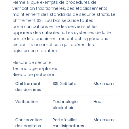
Même si que exempts de procédures de
vérification traditionnelles, ces établissements
maintiennent des standards de sécurité stricts. Le
chiffrement SSL 256 bits sécurise toutes
communications entre les serveurs et les
appareils des utilisateurs. Les systèmes de lutte
contre le blanchiment restent actifs grâce aux
dispositifs automatisés qui repèrent les
agissements douteux.
Mesure de sécurité
Technologie exploitée
Niveau de protection
Chiffrement
SSL 256 bits
Maximum
des données
Vérification
Technologie
Haut
blockchain
Conservation
Portefeuilles
Maximum
des capitaux
multisignatures