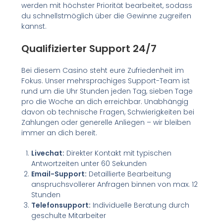
werden mit höchster Priorität bearbeitet, sodass
du schnellstmöglich über die Gewinne zugreifen
kannst.
Qualifizierter Support 24/7
Bei diesem Casino steht eure Zufriedenheit im
Fokus. Unser mehrsprachiges Support-Team ist
rund um die Uhr Stunden jeden Tag, sieben Tage
pro die Woche an dich erreichbar. Unabhängig
davon ob technische Fragen, Schwierigkeiten bei
Zahlungen oder generelle Anliegen – wir bleiben
immer an dich bereit.
Livechat:
Direkter Kontakt mit typischen
Antwortzeiten unter 60 Sekunden
Email-Support:
Detaillierte Bearbeitung
anspruchsvollerer Anfragen binnen von max. 12
Stunden
Telefonsupport:
Individuelle Beratung durch
geschulte Mitarbeiter