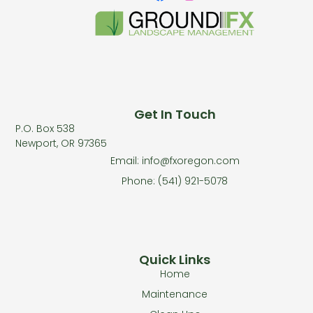
Get In Touch
P.O. Box 538
Newport, OR 97365
Email: info@fxoregon.com
Phone: (541) 921-5078
Quick Links
Home
Maintenance