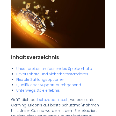
Inhaltsverzeichnis
Unser breites umfassendes Spielportfolio
Privatsphäre und Sicherheitsstandards
Flexible Zahlungsoptionen
Qualifizierter Support durchgehend
Unterwegs Spielerlebnis
Grüß dich bei
betazocasino.ch
, wo exzellentes
Gaming-Erlebnis auf beste Schutzmaßnahmen
trifft. Unser Casino wurde mit dem Ziel etabliert,