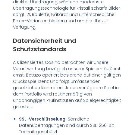
direkter Übertragung, während modernste
Übertragungstechnologie für kristall scharfe Bilder
sorgt. 21, Roulette, Bakarat und unterschiedliche
Poker-Varianten bleiben rund um die Uhr zur
Verfügung.
Datensicherheit und
Schutzstandards
Als lizensiertes Casino betrachten wir unsere
Verantwortung bezüglich unserer Spielern äußerst
ernst. Betazo operiert basierend auf einer gültigen
Glücksspiellizenz und folgt umfassenden
gesetzlichen Kontrollen. Jedes verfügbare Spiel in
dem Portfolio wird routinemäßig von
unabhängigen Prüfinstituten auf Spielgerechtigkeit
getestet.
SSL-Verschlüsselung:
Sämtliche
Datenübertragungen sind durch SSL-256-Bit-
Technik geschützt