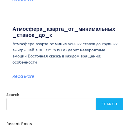
Атмосфера_азарта_от_минимальных
_ставок_до_к
Атмосфера азарта от минимальных ставок до крупных
выигрышей в sultan casino дарит невероятные
эмоции Восточная сказка в каждом вращении:
особенности
Read More
Search
SEARCH
Recent Posts