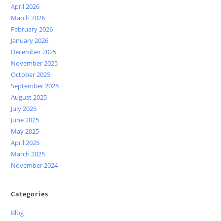
April 2026
March 2026
February 2026
January 2026
December 2025
November 2025
October 2025
September 2025
August 2025
July 2025
June 2025
May 2025
April 2025
March 2025
November 2024
Categories
Blog