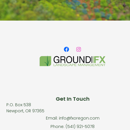
Get In Touch
P.O. Box 538
Newport, OR 97365
Email: info@fxoregon.com
Phone: (541) 921-5078