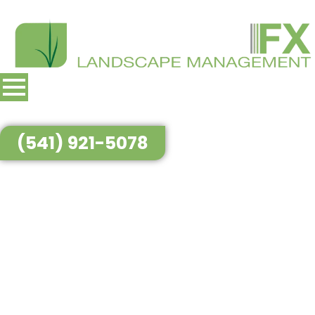
(541) 921-5078