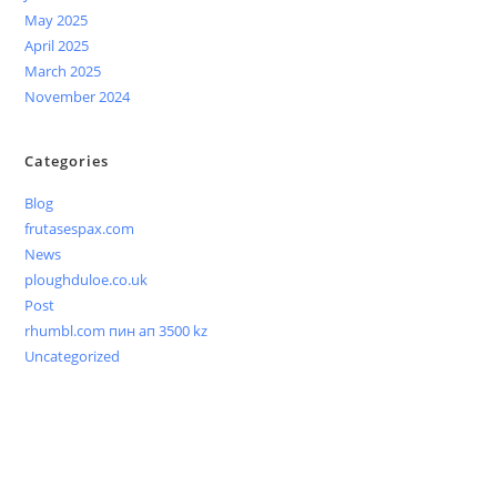
May 2025
April 2025
March 2025
November 2024
Categories
Blog
frutasespax.com
News
ploughduloe.co.uk
Post
rhumbl.com пин ап 3500 kz
Uncategorized