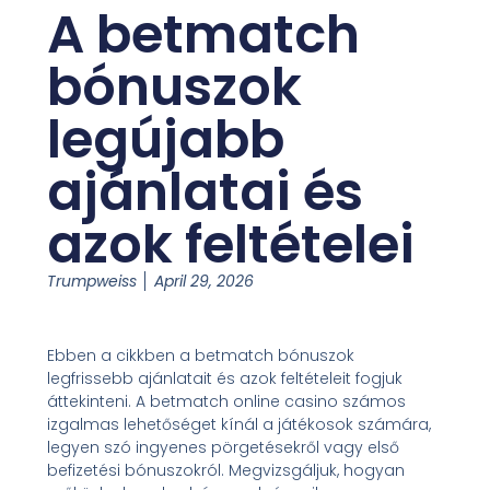
A betmatch
bónuszok
legújabb
ajánlatai és
azok feltételei
Trumpweiss
April 29, 2026
Ebben a cikkben a betmatch bónuszok
legfrissebb ajánlatait és azok feltételeit fogjuk
áttekinteni. A betmatch online casino számos
izgalmas lehetőséget kínál a játékosok számára,
legyen szó ingyenes pörgetésekről vagy első
befizetési bónuszokról. Megvizsgáljuk, hogyan