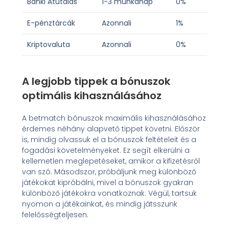
Banki Átutalás
1-3 munkanap
0%
E-pénztárcák
Azonnali
1%
Kriptovaluta
Azonnali
0%
A legjobb tippek a bónuszok
optimális kihasználásához
A betmatch bónuszok maximális kihasználásához
érdemes néhány alapvető tippet követni. Először
is, mindig olvassuk el a bónuszok feltételeit és a
fogadási követelményeket. Ez segít elkerülni a
kellemetlen meglepetéseket, amikor a kifizetésről
van szó. Másodszor, próbáljunk meg különböző
játékokat kipróbálni, mivel a bónuszok gyakran
különböző játékokra vonatkoznak. Végül, tartsuk
nyomon a játékainkat, és mindig játsszunk
felelősségteljesen.