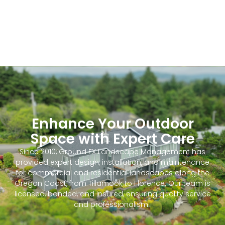
Enhance Your Outdoor
Space with Expert Care
Since 2010, Ground FX Landscape Management has
provided expert design, installation, and maintenance
for commercial and residential landscapes along the
Oregon Coast, from Tillamook to Florence. Our team is
licensed, bonded, and insured, ensuring quality service
and professionalism.