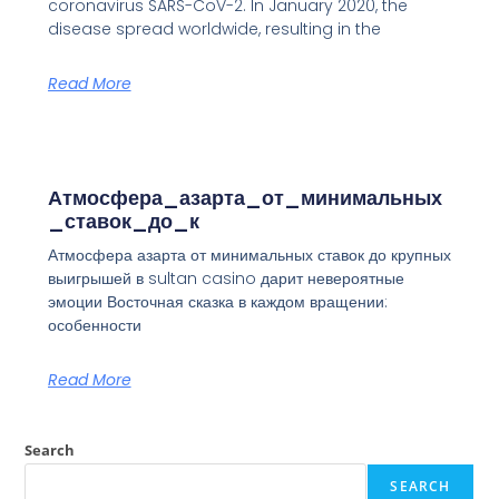
coronavirus SARS-CoV-2. In January 2020, the
disease spread worldwide, resulting in the
Read More
Атмосфера_азарта_от_минимальных
_ставок_до_к
Атмосфера азарта от минимальных ставок до крупных
выигрышей в sultan casino дарит невероятные
эмоции Восточная сказка в каждом вращении:
особенности
Read More
Search
SEARCH