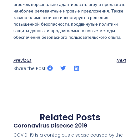
игроков, персонально адаптировать игру и предлагать
наиболее релевантные игровые предложения. Также
казино олимп активно инвестирует в решения
повышенной безопасности, продвинутые политики
защиты данных и продвигаемые в новые методы
обеспечения безопасного пользовательского опыта.
Previous
Next
Share the Post:
Related Posts
Coronavirus Disease 2019
COVID-19 is a contagious disease caused by the