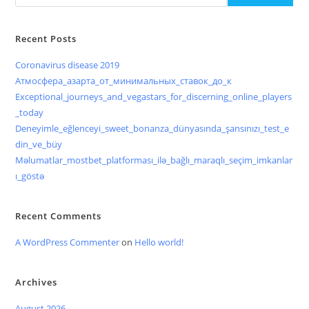
Recent Posts
Coronavirus disease 2019
Атмосфера_азарта_от_минимальных_ставок_до_к
Exceptional_journeys_and_vegastars_for_discerning_online_players
_today
Deneyimle_eğlenceyi_sweet_bonanza_dünyasında_şansınızı_test_e
din_ve_büy
Məlumatlar_mostbet_platforması_ilə_bağlı_maraqlı_seçim_imkanlar
ı_göstə
Recent Comments
A WordPress Commenter
on
Hello world!
Archives
August 2026