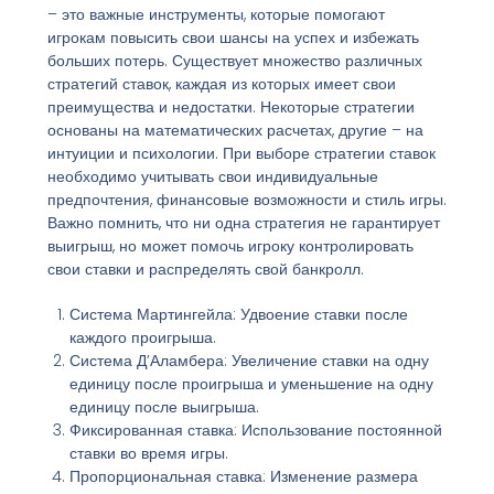
– это важные инструменты, которые помогают
игрокам повысить свои шансы на успех и избежать
больших потерь. Существует множество различных
стратегий ставок, каждая из которых имеет свои
преимущества и недостатки. Некоторые стратегии
основаны на математических расчетах, другие – на
интуиции и психологии. При выборе стратегии ставок
необходимо учитывать свои индивидуальные
предпочтения, финансовые возможности и стиль игры.
Важно помнить, что ни одна стратегия не гарантирует
выигрыш, но может помочь игроку контролировать
свои ставки и распределять свой банкролл.
Система Мартингейла: Удвоение ставки после
каждого проигрыша.
Система Д’Аламбера: Увеличение ставки на одну
единицу после проигрыша и уменьшение на одну
единицу после выигрыша.
Фиксированная ставка: Использование постоянной
ставки во время игры.
Пропорциональная ставка: Изменение размера