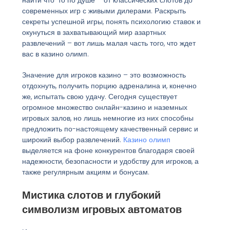
современных игр с живыми дилерами. Раскрыть
секреты успешной игры, понять психологию ставок и
окунуться в захватывающий мир азартных
развлечений – вот лишь малая часть того, что ждет
вас в казино олимп.
Значение для игроков казино – это возможность
отдохнуть, получить порцию адреналина и, конечно
же, испытать свою удачу. Сегодня существует
огромное множество онлайн-казино и наземных
игровых залов, но лишь немногие из них способны
предложить по-настоящему качественный сервис и
широкий выбор развлечений.
Казино олимп
выделяется на фоне конкурентов благодаря своей
надежности, безопасности и удобству для игроков, а
также регулярным акциям и бонусам.
Мистика слотов и глубокий
символизм игровых автоматов