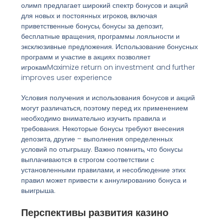
олимп предлагает широкий спектр бонусов и акций
для новых и постоянных игроков, включая
приветственные бонусы, бонусы за депозит,
бесплатные вращения, программы лояльности и
эксклюзивные предложения. Использование бонусных
программ и участие в акциях позволяет
игрокамMaximize return on investment and further
improves user experience
Условия получения и использования бонусов и акций
могут различаться, поэтому перед их применением
необходимо внимательно изучить правила и
требования. Некоторые бонусы требуют внесения
депозита, другие – выполнения определенных
условий по отыгрышу. Важно помнить, что бонусы
выплачиваются в строгом соответствии с
установленными правилами, и несоблюдение этих
правил может привести к аннулированию бонуса и
выигрыша.
Перспективы развития казино