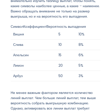
внимательно изучить таблицу выплат, чтобы понять,
какие символы наиболее ценные, а какие – наименее.
Важно обращать внимание не только на размер
выигрыша, но и на вероятность его выпадения.
СимволКоэффициентВероятность выпадения
Вишня
5
10%
Слива
10
8%
Апельсин
15
6%
Лимон
20
5%
Арбуз
50
3%
Не менее важным фактором является количество
линий выплат. Чем больше линий выплат, тем выше
вероятность собрать выигрышную комбинацию.
Однако, активировать все линии выплат требует