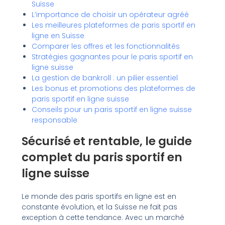
Suisse
L’importance de choisir un opérateur agréé
Les meilleures plateformes de paris sportif en
ligne en Suisse
Comparer les offres et les fonctionnalités
Stratégies gagnantes pour le paris sportif en
ligne suisse
La gestion de bankroll : un pilier essentiel
Les bonus et promotions des plateformes de
paris sportif en ligne suisse
Conseils pour un paris sportif en ligne suisse
responsable
Sécurisé et rentable, le guide
complet du paris sportif en
ligne suisse
Le monde des paris sportifs en ligne est en
constante évolution, et la Suisse ne fait pas
exception à cette tendance. Avec un marché