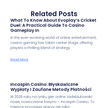
Related Posts
What To Know About Evoplay’s Cricket
Duel: A Practical Guide To Casino
Gameplay In
In the ever-evolving world of online entertainment,
casino gaming has taken center stage, offering
players a thrilling blend of strategy
Read More
Incaspin Casino: Błyskawiczne
Wypłaty I Zaufane Metody Płatności
W 2026 roku na rynku gier online zadebiutowało
nowe, nowoczesne kasyno – Incaspin Casino. To
miejsce przyciąga graczy nie tylko