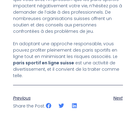
impactent négativement votre vie, n’hésitez pas à
demander de l’aide à des professionnels. De
nombreuses organisations suisses offrent un
soutien et des conseils aux personnes
confrontées à des problèmes de jeu.
En adoptant une approche responsable, vous
pouvez profiter pleinement des paris sportifs en
ligne tout en minimisant les risques associés. Le
paris sportif en ligne suisse
est une activité de
divertissement, et il convient de la traiter comme
telle.
Previous
Next
Share the Post: