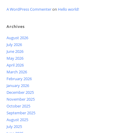
A WordPress Commenter
on
Hello world!
Archives
August 2026
July 2026
June 2026
May 2026
April 2026
March 2026
February 2026
January 2026
December 2025
November 2025
October 2025
September 2025
August 2025
July 2025