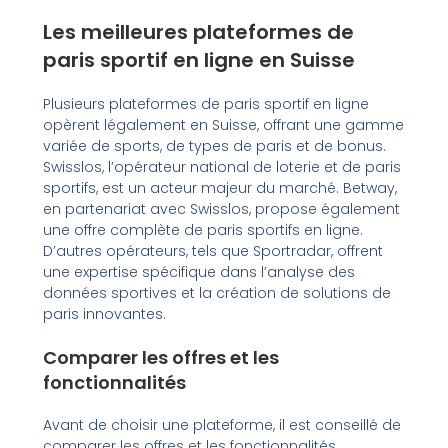
Les meilleures plateformes de
paris sportif en ligne en Suisse
Plusieurs plateformes de paris sportif en ligne
opèrent légalement en Suisse, offrant une gamme
variée de sports, de types de paris et de bonus.
Swisslos, l’opérateur national de loterie et de paris
sportifs, est un acteur majeur du marché. Betway,
en partenariat avec Swisslos, propose également
une offre complète de paris sportifs en ligne.
D’autres opérateurs, tels que Sportradar, offrent
une expertise spécifique dans l’analyse des
données sportives et la création de solutions de
paris innovantes.
Comparer les offres et les
fonctionnalités
Avant de choisir une plateforme, il est conseillé de
comparer les offres et les fonctionnalités