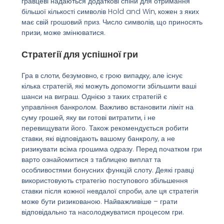
гравцеві надаються додаткові спіни для отримання
більшої кількості символів Hold and Win, кожен з яких
має свій грошовий приз. Число символів, що приносять
призи, може змінюватися.
Стратегії для успішної гри
Гра в слоти, безумовно, є грою випадку, але існує
кілька стратегій, які можуть допомогти збільшити ваші
шанси на виграш. Однією з таких стратегій є
управління банкролом. Важливо встановити ліміт на
суму грошей, яку ви готові витратити, і не
перевищувати його. Також рекомендується робити
ставки, які відповідають вашому банкролу, а не
ризикувати всіма грошима одразу. Перед початком гри
варто ознайомитися з таблицею виплат та
особливостями бонусних функцій слоту. Деякі гравці
використовують стратегію поступового збільшення
ставки після кожної невдалої спроби, але ця стратегія
може бути ризикованою. Найважливіше – грати
відповідально та насолоджуватися процесом гри.