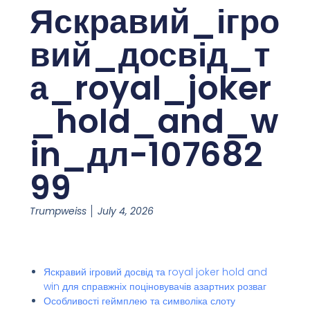
Яскравий_ігро
вий_досвід_т
а_royal_joker
_hold_and_w
in_дл-107682
99
Trumpweiss
July 4, 2026
Яскравий ігровий досвід та royal joker hold and
win для справжніх поціновувачів азартних розваг
Особливості геймплею та символіка слоту