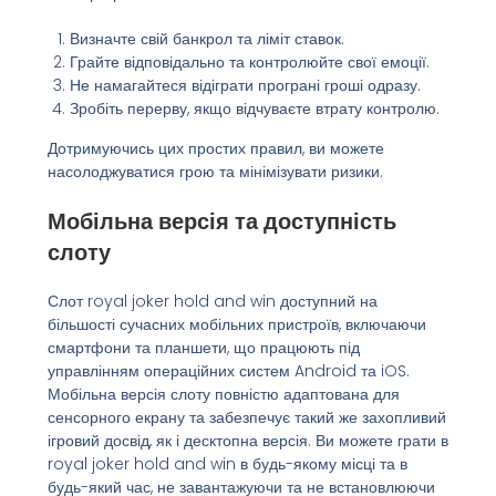
Визначте свій банкрол та ліміт ставок.
Грайте відповідально та контролюйте свої емоції.
Не намагайтеся відіграти програні гроші одразу.
Зробіть перерву, якщо відчуваєте втрату контролю.
Дотримуючись цих простих правил, ви можете
насолоджуватися грою та мінімізувати ризики.
Мобільна версія та доступність
слоту
Слот royal joker hold and win доступний на
більшості сучасних мобільних пристроїв, включаючи
смартфони та планшети, що працюють під
управлінням операційних систем Android та iOS.
Мобільна версія слоту повністю адаптована для
сенсорного екрану та забезпечує такий же захопливий
ігровий досвід, як і десктопна версія. Ви можете грати в
royal joker hold and win в будь-якому місці та в
будь-який час, не завантажуючи та не встановлюючи