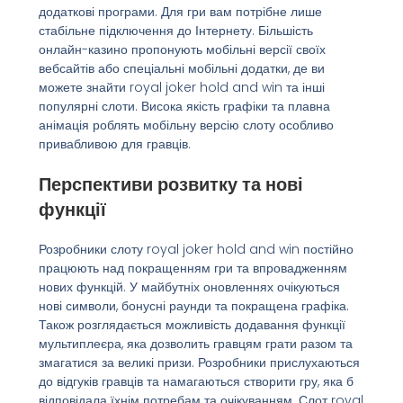
додаткові програми. Для гри вам потрібне лише
стабільне підключення до Інтернету. Більшість
онлайн-казино пропонують мобільні версії своїх
вебсайтів або спеціальні мобільні додатки, де ви
можете знайти royal joker hold and win та інші
популярні слоти. Висока якість графіки та плавна
анімація роблять мобільну версію слоту особливо
привабливою для гравців.
Перспективи розвитку та нові
функції
Розробники слоту royal joker hold and win постійно
працюють над покращенням гри та впровадженням
нових функцій. У майбутніх оновленнях очікуються
нові символи, бонусні раунди та покращена графіка.
Також розглядається можливість додавання функції
мультиплеєра, яка дозволить гравцям грати разом та
змагатися за великі призи. Розробники прислухаються
до відгуків гравців та намагаються створити гру, яка б
відповідала їхнім потребам та очікуванням. Слот royal