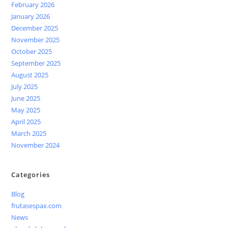
February 2026
January 2026
December 2025
November 2025
October 2025
September 2025
August 2025
July 2025
June 2025
May 2025
April 2025
March 2025
November 2024
Categories
Blog
frutasespax.com
News