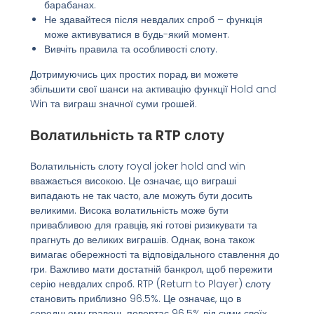
барабанах.
Не здавайтеся після невдалих спроб – функція
може активуватися в будь-який момент.
Вивчіть правила та особливості слоту.
Дотримуючись цих простих порад, ви можете
збільшити свої шанси на активацію функції Hold and
Win та виграш значної суми грошей.
Волатильність та RTP слоту
Волатильність слоту royal joker hold and win
вважається високою. Це означає, що виграші
випадають не так часто, але можуть бути досить
великими. Висока волатильність може бути
привабливою для гравців, які готові ризикувати та
прагнуть до великих виграшів. Однак, вона також
вимагає обережності та відповідального ставлення до
гри. Важливо мати достатній банкрол, щоб пережити
серію невдалих спроб. RTP (Return to Player) слоту
становить приблизно 96.5%. Це означає, що в
середньому гравець повертає 96.5% від суми своїх