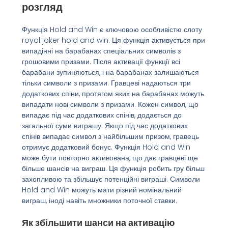
розгляд
Функція Hold and Win є ключовою особливістю слоту
royal joker hold and win. Ця функція активується при
випадінні на барабанах спеціальних символів з
грошовими призами. Після активації функції всі
барабани зупиняються, і на барабанах залишаються
тільки символи з призами. Гравцеві надаються три
додаткових спіни, протягом яких на барабанах можуть
випадати нові символи з призами. Кожен символ, що
випадає під час додаткових спінів, додається до
загальної суми виграшу. Якщо під час додаткових
спінів випадає символ з найбільшим призом, гравець
отримує додатковий бонус. Функція Hold and Win
може бути повторно активована, що дає гравцеві ще
більше шансів на виграш. Ця функція робить гру більш
захопливою та збільшує потенційні виграші. Символи
Hold and Win можуть мати різний номінальний
виграш, іноді навіть множники поточної ставки.
Як збільшити шанси на активацію