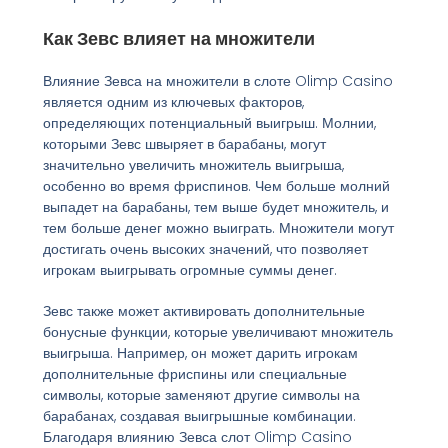
Как Зевс влияет на множители
Влияние Зевса на множители в слоте Olimp Casino
является одним из ключевых факторов,
определяющих потенциальный выигрыш. Молнии,
которыми Зевс швыряет в барабаны, могут
значительно увеличить множитель выигрыша,
особенно во время фриспинов. Чем больше молний
выпадет на барабаны, тем выше будет множитель, и
тем больше денег можно выиграть. Множители могут
достигать очень высоких значений, что позволяет
игрокам выигрывать огромные суммы денег.
Зевс также может активировать дополнительные
бонусные функции, которые увеличивают множитель
выигрыша. Например, он может дарить игрокам
дополнительные фриспины или специальные
символы, которые заменяют другие символы на
барабанах, создавая выигрышные комбинации.
Благодаря влиянию Зевса слот Olimp Casino