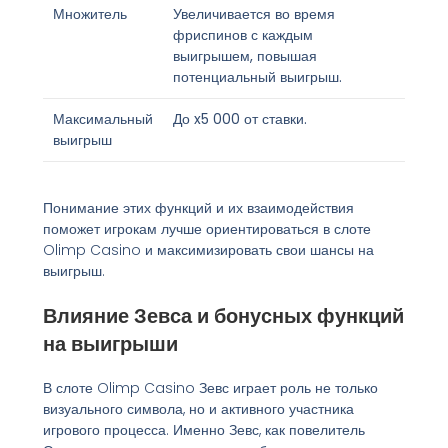
Множитель
Увеличивается во время
фриспинов с каждым
выигрышем, повышая
потенциальный выигрыш.
Максимальный
До x5 000 от ставки.
выигрыш
Понимание этих функций и их взаимодействия
поможет игрокам лучше ориентироваться в слоте
Olimp Casino и максимизировать свои шансы на
выигрыш.
Влияние Зевса и бонусных функций
на выигрыши
В слоте Olimp Casino Зевс играет роль не только
визуального символа, но и активного участника
игрового процесса. Именно Зевс, как повелитель