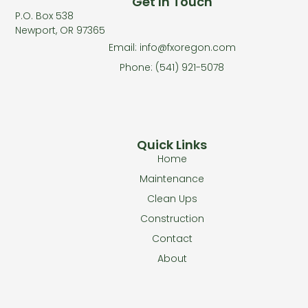
Get In Touch
P.O. Box 538
Newport, OR 97365
Email: info@fxoregon.com
Phone: (541) 921-5078
Quick Links
Home
Maintenance
Clean Ups
Construction
Contact
About