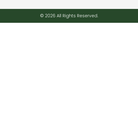
© 2026 All Rights Reserved.