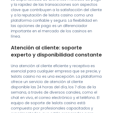
y la rapidez de las transacciones son aspectos
clave que contribuyen a la satisfacción del cliente
y a la reputación de 1xslots casino como una
plataforma confiable y segura. La flexibilidad en
las opciones de pago es un diferenciador
importante en el mercado de los casinos en
línea.
Atención al cliente: soporte
experto y disponibilidad constante
Una atención al cliente eficiente y receptiva es
esencial para cualquier empresa que se precie, y
1xslots casino no es una excepción. La plataforma
ofrece un servicio de atención al cliente
disponible las 24 horas del día, los 7 días de la
semana, a través de diversos canales, como el
chat en vivo, el correo electrónico y el teléfono. El
equipo de soporte de 1xslots casino está
compuesto por profesionales capacitados y