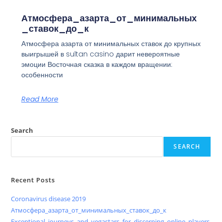
Атмосфера_азарта_от_минимальных
_ставок_до_к
Атмосфера азарта от минимальных ставок до крупных
выигрышей в sultan casino дарит невероятные
эмоции Восточная сказка в каждом вращении:
особенности
Read More
Search
SEARCH
Recent Posts
Coronavirus disease 2019
Атмосфера_азарта_от_минимальных_ставок_до_к
Exceptional_journeys_and_vegastars_for_discerning_online_players