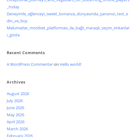
_today
Deneyimle_eğlenceyi_sweet_bonanza_dünyasında_şansınızı_test_e
din_ve_büy
Məlumatlar_mostbet_platforması_ilə_bağlı_maraqlı_seçim_imkanlar
ı_göstə
Recent Comments
A WordPress Commenter
on
Hello world!
Archives
August 2026
July 2026
June 2026
May 2026
April 2026
March 2026
February 2026