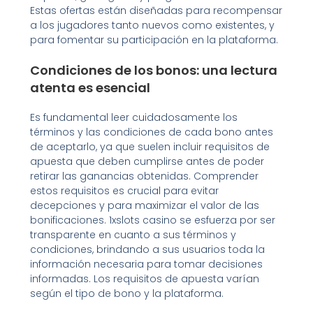
Estas ofertas están diseñadas para recompensar
a los jugadores tanto nuevos como existentes, y
para fomentar su participación en la plataforma.
Condiciones de los bonos: una lectura
atenta es esencial
Es fundamental leer cuidadosamente los
términos y las condiciones de cada bono antes
de aceptarlo, ya que suelen incluir requisitos de
apuesta que deben cumplirse antes de poder
retirar las ganancias obtenidas. Comprender
estos requisitos es crucial para evitar
decepciones y para maximizar el valor de las
bonificaciones. 1xslots casino se esfuerza por ser
transparente en cuanto a sus términos y
condiciones, brindando a sus usuarios toda la
información necesaria para tomar decisiones
informadas. Los requisitos de apuesta varían
según el tipo de bono y la plataforma.