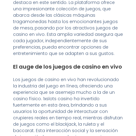
destaca en este sentido. La plataforma ofrece
una impresionante colección de juegos, que
abarca desde las clásicas máquinas
tragamonedas hasta los emocionantes juegos
de mesa, pasando por los atractivos juegos de
casino en vivo. Esta amplia variedad asegura que
cada jugador, independientemente de sus
preferencias, pueda encontrar opciones de
entretenimiento que se adapten a sus gustos.
El auge de los juegos de casino en vivo
Los juegos de casino en vivo han revolucionado
la industria del juego en línea, ofreciendo una
experiencia que se asemeja mucho a la de un
casino físico. 1xslots casino ha invertido
fuertemente en esta área, brindando a sus
usuarios la oportunidad de interactuar con
crupieres reales en tiempo real, mientras disfrutan
de juegos como el blackjack, la ruleta y el
baccarat. Esta interacción social y la sensación