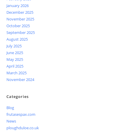
January 2026
December 2025
November 2025
October 2025
September 2025
August 2025
July 2025
June 2025
May 2025
April 2025
March 2025
November 2024
Categories
Blog
frutasespax.com
News
ploughduloe.co.uk