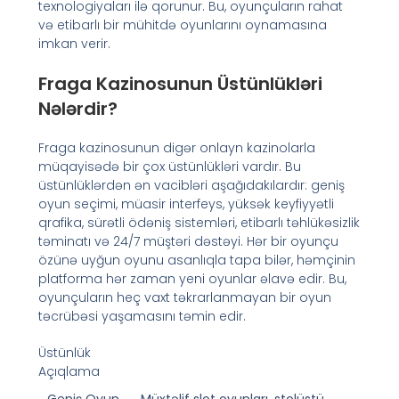
texnologiyaları ilə qorunur. Bu, oyunçuların rahat
və etibarlı bir mühitdə oyunlarını oynamasına
imkan verir.
Fraga Kazinosunun Üstünlükləri
Nələrdir?
Fraga kazinosunun digər onlayn kazinolarla
müqayisədə bir çox üstünlükləri vardır. Bu
üstünlüklərdən ən vacibləri aşağıdakılardır: geniş
oyun seçimi, müasir interfeys, yüksək keyfiyyətli
qrafika, sürətli ödəniş sistemləri, etibarlı təhlükəsizlik
təminatı və 24/7 müştəri dəstəyi. Hər bir oyunçu
özünə uyğun oyunu asanlıqla tapa bilər, həmçinin
platforma hər zaman yeni oyunlar əlavə edir. Bu,
oyunçuların heç vaxt təkrarlanmayan bir oyun
təcrübəsi yaşamasını təmin edir.
Üstünlük
Açıqlama
Geniş Oyun
Müxtəlif slot oyunları, stolüstü