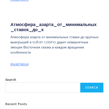
Атмосфера_азарта_от_минимальных
_ставок_до_к
Атмосфера азарта от минимальных ставок до крупных
выигрышей в sultan casino дарит невероятные
эмоции Восточная сказка в каждом вращении:
особенности
Read More
Search
SEARCH
Recent Posts