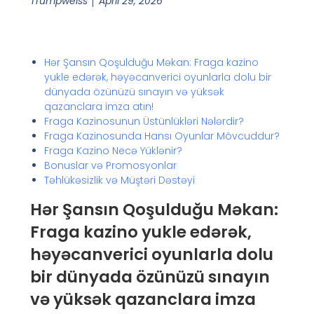
Trumpweiss
April 29, 2026
Hər Şansın Qoşulduğu Məkan: Fraga kazino
yukle edərək, həyəcanverici oyunlarla dolu bir
dünyada özünüzü sınayın və yüksək
qazanclara imza atın!
Fraga Kazinosunun Üstünlükləri Nələrdir?
Fraga Kazinosunda Hansı Oyunlar Mövcuddur?
Fraga Kazino Necə Yüklənir?
Bonuslar və Promosyonlar
Təhlükəsizlik və Müştəri Dəstəyi
Hər Şansın Qoşulduğu Məkan:
Fraga kazino yukle edərək,
həyəcanverici oyunlarla dolu
bir dünyada özünüzü sınayın
və yüksək qazanclara imza