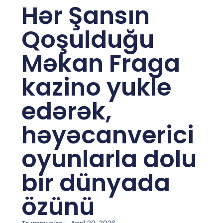
Hər Şansın
Qoşulduğu
Məkan Fraga
kazino yukle
edərək,
həyəcanverici
oyunlarla dolu
bir dünyada
özünü