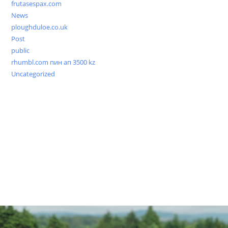
frutasespax.com
News
ploughduloe.co.uk
Post
public
rhumbl.com пин ап 3500 kz
Uncategorized