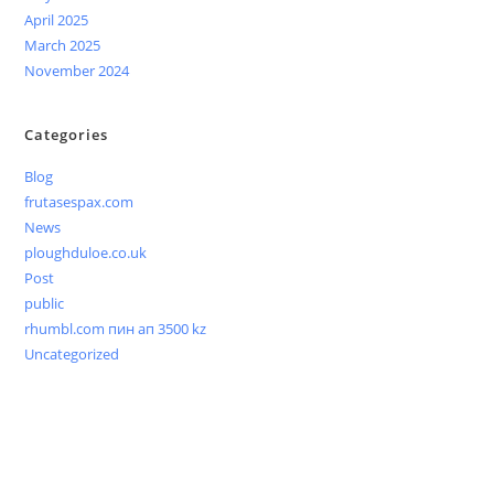
April 2025
March 2025
November 2024
Categories
Blog
frutasespax.com
News
ploughduloe.co.uk
Post
public
rhumbl.com пин ап 3500 kz
Uncategorized