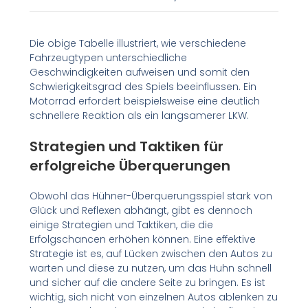
Die obige Tabelle illustriert, wie verschiedene
Fahrzeugtypen unterschiedliche
Geschwindigkeiten aufweisen und somit den
Schwierigkeitsgrad des Spiels beeinflussen. Ein
Motorrad erfordert beispielsweise eine deutlich
schnellere Reaktion als ein langsamerer LKW.
Strategien und Taktiken für
erfolgreiche Überquerungen
Obwohl das Hühner-Überquerungsspiel stark von
Glück und Reflexen abhängt, gibt es dennoch
einige Strategien und Taktiken, die die
Erfolgschancen erhöhen können. Eine effektive
Strategie ist es, auf Lücken zwischen den Autos zu
warten und diese zu nutzen, um das Huhn schnell
und sicher auf die andere Seite zu bringen. Es ist
wichtig, sich nicht von einzelnen Autos ablenken zu