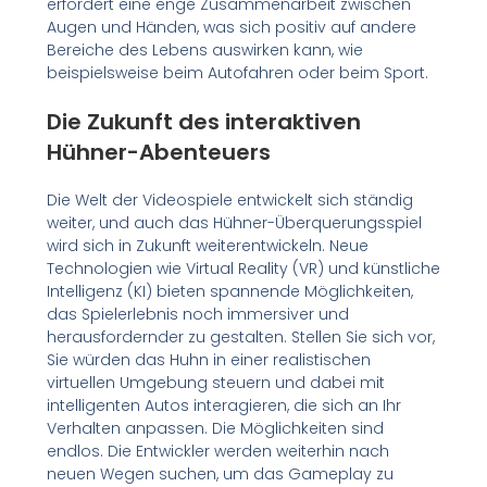
erfordert eine enge Zusammenarbeit zwischen
Augen und Händen, was sich positiv auf andere
Bereiche des Lebens auswirken kann, wie
beispielsweise beim Autofahren oder beim Sport.
Die Zukunft des interaktiven
Hühner-Abenteuers
Die Welt der Videospiele entwickelt sich ständig
weiter, und auch das Hühner-Überquerungsspiel
wird sich in Zukunft weiterentwickeln. Neue
Technologien wie Virtual Reality (VR) und künstliche
Intelligenz (KI) bieten spannende Möglichkeiten,
das Spielerlebnis noch immersiver und
herausfordernder zu gestalten. Stellen Sie sich vor,
Sie würden das Huhn in einer realistischen
virtuellen Umgebung steuern und dabei mit
intelligenten Autos interagieren, die sich an Ihr
Verhalten anpassen. Die Möglichkeiten sind
endlos. Die Entwickler werden weiterhin nach
neuen Wegen suchen, um das Gameplay zu