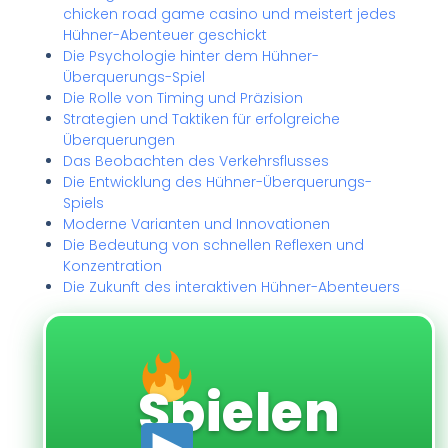
chicken road game casino und meistert jedes
Hühner-Abenteuer geschickt
Die Psychologie hinter dem Hühner-
Überquerungs-Spiel
Die Rolle von Timing und Präzision
Strategien und Taktiken für erfolgreiche
Überquerungen
Das Beobachten des Verkehrsflusses
Die Entwicklung des Hühner-Überquerungs-
Spiels
Moderne Varianten und Innovationen
Die Bedeutung von schnellen Reflexen und
Konzentration
Die Zukunft des interaktiven Hühner-Abenteuers
Spielen