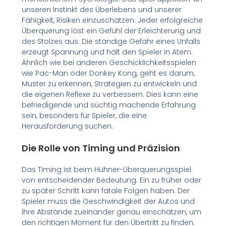
unseren Instinkt des Überlebens und unserer
Fähigkeit, Risiken einzuschätzen. Jeder erfolgreiche
Überquerung löst ein Gefühl der Erleichterung und
des Stolzes aus. Die ständige Gefahr eines Unfalls
erzeugt Spannung und hält den Spieler in Atem.
Ähnlich wie bei anderen Geschicklichkeitsspielen
wie Pac-Man oder Donkey Kong, geht es darum,
Muster zu erkennen, Strategien zu entwickeln und
die eigenen Reflexe zu verbessern. Dies kann eine
befriedigende und süchtig machende Erfahrung
sein, besonders für Spieler, die eine
Herausforderung suchen.
Die Rolle von Timing und Präzision
Das Timing ist beim Hühner-Überquerungsspiel
von entscheidender Bedeutung. Ein zu früher oder
zu später Schritt kann fatale Folgen haben. Der
Spieler muss die Geschwindigkeit der Autos und
ihre Abstände zueinander genau einschätzen, um
den richtigen Moment für den Übertritt zu finden.