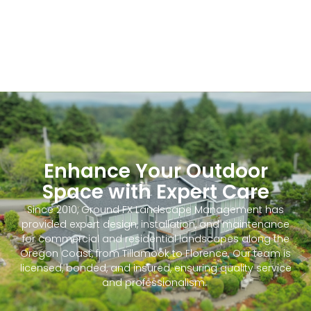
Enhance Your Outdoor
Space with Expert Care
Since 2010, Ground FX Landscape Management has
provided expert design, installation, and maintenance
for commercial and residential landscapes along the
Oregon Coast, from Tillamook to Florence. Our team is
licensed, bonded, and insured, ensuring quality service
and professionalism.