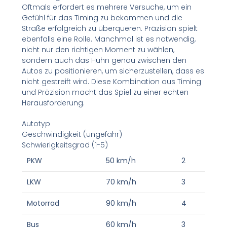
Oftmals erfordert es mehrere Versuche, um ein
Gefühl für das Timing zu bekommen und die
Straße erfolgreich zu überqueren. Präzision spielt
ebenfalls eine Rolle. Manchmal ist es notwendig,
nicht nur den richtigen Moment zu wählen,
sondern auch das Huhn genau zwischen den
Autos zu positionieren, um sicherzustellen, dass es
nicht gestreift wird. Diese Kombination aus Timing
und Präzision macht das Spiel zu einer echten
Herausforderung.
Autotyp
Geschwindigkeit (ungefähr)
Schwierigkeitsgrad (1-5)
PKW
50 km/h
2
LKW
70 km/h
3
Motorrad
90 km/h
4
Bus
60 km/h
3