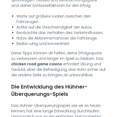
Sportwagen. Geduld und Beobachtungsgabe
sind daher Schlüsselfaktoren für den Erfolg.
Warte auf größere Lücken zwischen den
Fahrzeugen.
Achte auf die Geschwindigkeit der Autos.
Beobachte das Verhalten des Verkehrsflusses.
Nutze die Abbremsmanöver der Fahrzeuge.
Bleibe ruhig und konzentriert.
Diese Tipps können dir helfen, deine Erfolgsquote
zu verbessern und länger im Spiel zu bleiben. Das
chicken road game casino
erfordert Übung und
Geduld, aber die Befriedigung, das Huhn sicher auf
die andere Seite zu bringen, ist unbezahlbar.
Die Entwicklung des Hühner-
Überquerungs-Spiels
Das Hühner-Überquerungsspiel, wie wir es heute
kennen, hat eine lange Entwicklung durchlaufen.
Ursprünglich war es ein einfaches Text-basiertes