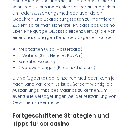
persönlichen und finanziellen Daten der Spieler zu
schützen. Es ist ratsam, sich vor der Nutzung einer
Ein- oder Auszahlungsmethode über deren
Gebühren und Bearbeitungszeiten zu informieren.
Zudem sollte man sicherstellen, dass das Casino
über eine gültige Glücksspiellizenz verfügt, die von
einer unabhängigen Behörde ausgestellt wurde.
Kreditkarten (Visa, Mastercard)
E-Wallets (Skrill, Neteller, PayPal)
Banküberweisung
Kryptowährungen (Bitcoin, Ethereum)
Die Verfügbarkeit der einzelnen Methoden kann je
nach Land variieren. Es ist außerdem wichtig, die
Auszahlungslimits des Casinos zu kennen, um
eventuelle Verzögerungen bei der Auszahlung von
Gewinnen zu vermeiden.
Fortgeschrittene Strategien und
Tipps für sol casino