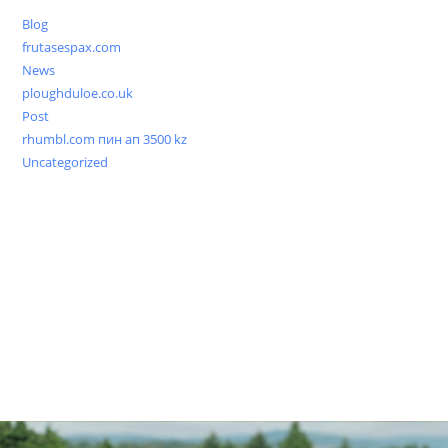
Blog
frutasespax.com
News
ploughduloe.co.uk
Post
rhumbl.com пин ап 3500 kz
Uncategorized