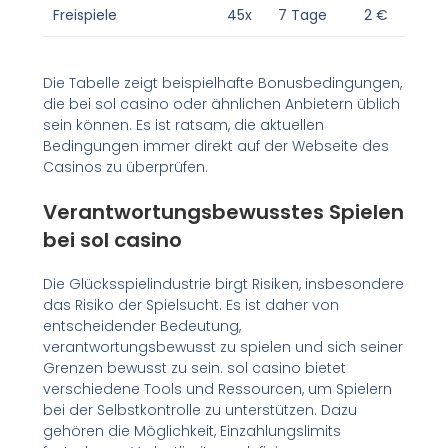
Freispiele
45x
7 Tage
2 €
Die Tabelle zeigt beispielhafte Bonusbedingungen,
die bei sol casino oder ähnlichen Anbietern üblich
sein können. Es ist ratsam, die aktuellen
Bedingungen immer direkt auf der Webseite des
Casinos zu überprüfen.
Verantwortungsbewusstes Spielen
bei sol casino
Die Glücksspielindustrie birgt Risiken, insbesondere
das Risiko der Spielsucht. Es ist daher von
entscheidender Bedeutung,
verantwortungsbewusst zu spielen und sich seiner
Grenzen bewusst zu sein. sol casino bietet
verschiedene Tools und Ressourcen, um Spielern
bei der Selbstkontrolle zu unterstützen. Dazu
gehören die Möglichkeit, Einzahlungslimits