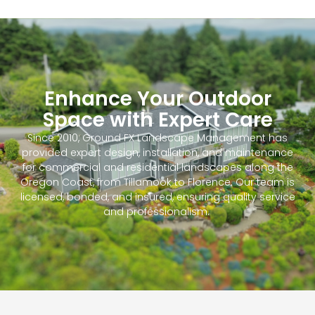
Enhance Your Outdoor
Space with Expert Care
Since 2010, Ground FX Landscape Management has
provided expert design, installation, and maintenance
for commercial and residential landscapes along the
Oregon Coast, from Tillamook to Florence. Our team is
licensed, bonded, and insured, ensuring quality service
and professionalism.