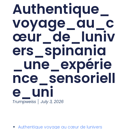
Authentique_
voyage_au_c
œur_de_luniv
ers_spinania
_une_expérie
nce_sensoriell
e_uni
Trumpweiss
July 3, 2026
Authentique voyage au cœur de lunivers