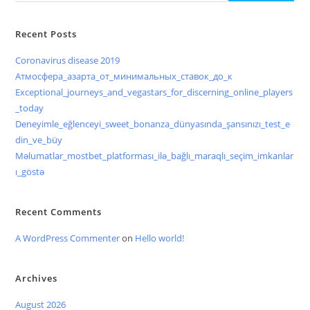
Recent Posts
Coronavirus disease 2019
Атмосфера_азарта_от_минимальных_ставок_до_к
Exceptional_journeys_and_vegastars_for_discerning_online_players
_today
Deneyimle_eğlenceyi_sweet_bonanza_dünyasında_şansınızı_test_e
din_ve_büy
Məlumatlar_mostbet_platforması_ilə_bağlı_maraqlı_seçim_imkanlar
ı_göstə
Recent Comments
A WordPress Commenter
on
Hello world!
Archives
August 2026