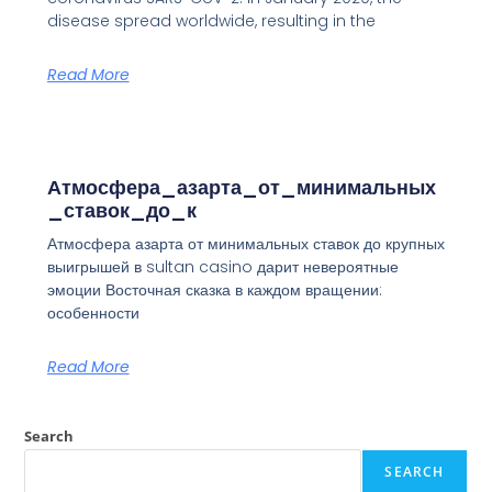
disease spread worldwide, resulting in the
Read More
Атмосфера_азарта_от_минимальных
_ставок_до_к
Атмосфера азарта от минимальных ставок до крупных
выигрышей в sultan casino дарит невероятные
эмоции Восточная сказка в каждом вращении:
особенности
Read More
Search
SEARCH