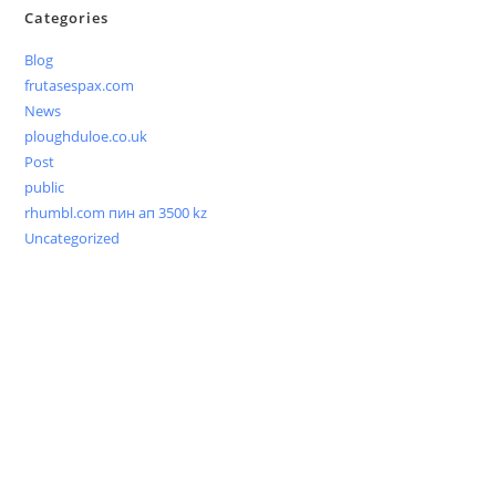
Categories
Blog
frutasespax.com
News
ploughduloe.co.uk
Post
public
rhumbl.com пин ап 3500 kz
Uncategorized