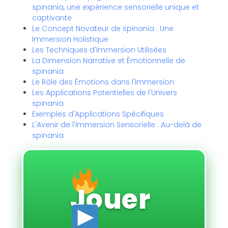
spinania, une expérience sensorielle unique et
captivante
Le Concept Novateur de spinania : Une
Immersion Holistique
Les Techniques d'Immersion Utilisées
La Dimension Narrative et Émotionnelle de
spinania
Le Rôle des Émotions dans l'Immersion
Les Applications Potentielles de l'Univers
spinania
Exemples d'Applications Spécifiques
L'Avenir de l'Immersion Sensorielle : Au-delà de
spinania
Jouer