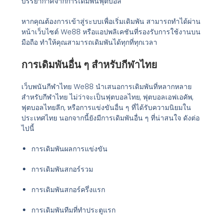
บรรยากาศจากการเดิมพันฟุตบอล
หากคุณต้องการเข้าสู่ระบบเพื่อเริ่มเดิมพัน สามารถทำได้ผ่าน
หน้าเว็บไซต์ We88 หรือแอปพลิเคชันที่รองรับการใช้งานบน
มือถือ ทำให้คุณสามารถเดิมพันได้ทุกที่ทุกเวลา
การเดิมพันอื่น ๆ สำหรับกีฬาไทย
เว็บพนันกีฬาไทย We88 นำเสนอการเดิมพันที่หลากหลาย
สำหรับกีฬาไทย ไม่ว่าจะเป็นฟุตบอลไทย, ฟุตบอลเอฟเอคัพ,
ฟุตบอลไทยลีก, หรือการแข่งขันอื่น ๆ ที่ได้รับความนิยมใน
ประเทศไทย นอกจากนี้ยังมีการเดิมพันอื่น ๆ ที่น่าสนใจ ดังต่อ
ไปนี้
การเดิมพันผลการแข่งขัน
การเดิมพันสกอร์รวม
การเดิมพันสกอร์ครึ่งแรก
การเดิมพันทีมที่ทำประตูแรก