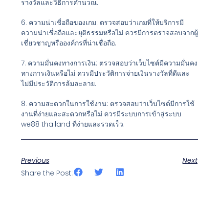
รางวัลและวิธีการคำนวณ.
6. ความน่าเชื่อถือของเกม: ตรวจสอบว่าเกมที่ให้บริการมี
ความน่าเชื่อถือและยุติธรรมหรือไม่ ควรมีการตรวจสอบจากผู้
เชี่ยวชาญหรือองค์กรที่น่าเชื่อถือ.
7. ความมั่นคงทางการเงิน: ตรวจสอบว่าเว็บไซต์มีความมั่นคง
ทางการเงินหรือไม่ ควรมีประวัติการจ่ายเงินรางวัลที่ดีและ
ไม่มีประวัติการล้มละลาย.
8. ความสะดวกในการใช้งาน: ตรวจสอบว่าเว็บไซต์มีการใช้
งานที่ง่ายและสะดวกหรือไม่ ควรมีระบบการเข้าสู่ระบบ
we88 thailand ที่ง่ายและรวดเร็ว.
Previous
Next
Share the Post: