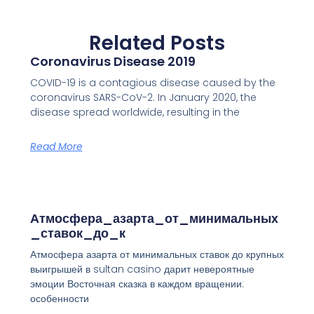
Related Posts
Coronavirus Disease 2019
COVID-19 is a contagious disease caused by the
coronavirus SARS-CoV-2. In January 2020, the
disease spread worldwide, resulting in the
Read More
Атмосфера_азарта_от_минимальных
_ставок_до_к
Атмосфера азарта от минимальных ставок до крупных
выигрышей в sultan casino дарит невероятные
эмоции Восточная сказка в каждом вращении:
особенности