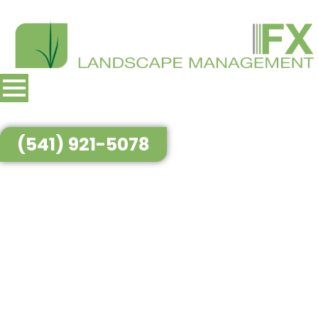
(541) 921-5078