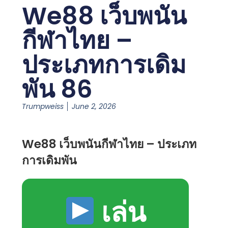
We88 เว็บพนัน
กีฬาไทย –
ประเภทการเดิม
พัน 86
Trumpweiss
June 2, 2026
We88 เว็บพนันกีฬาไทย – ประเภท
การเดิมพัน
เล่น