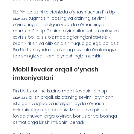
Siz Pin Up Uz ni telefonizda o‘ynash uchun Pin Up
скачать tugmasini bosing va o‘zining sevimli
o‘yinlaringizni istalgan vaqtda o‘ynashingiz
mumkin. Pin Up Casino o‘yinchilar uchun qulay va
xavfsiz bo‘lib, siz o‘z mablag‘laringizni xavfsizlik
bilan kiritish va olib chiqish huquqiga ega bo‘lasiz.
Pin Up Uz saytida siz o‘zining sevimli o‘yinlaringizni
topishingiz va ularni o‘ynashingiz mumkin.
Mobil ilovalar orqali o’ynash
imkoniyatlari
Pin Up Uz online kazino mobil ilovasini pin up
скачать qilish orqali, siz o’zining sevimli o’yinlarini
istalgan vaqtda va istalgan joyda o’ynash
imkoniyatiga ega bo’lasiz. Mobil ilova pin up
foydalanuvchilarga o’yinlar, bonuslar va boshqa
xizmatlarga kirish imkonini beradi.