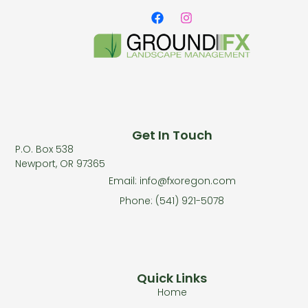
Get In Touch
P.O. Box 538
Newport, OR 97365
Email: info@fxoregon.com
Phone: (541) 921-5078
Quick Links
Home