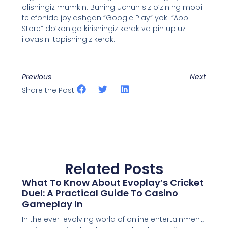
olishingiz mumkin. Buning uchun siz o’zining mobil
telefonida joylashgan “Google Play” yoki “App
Store” do’koniga kirishingiz kerak va pin up uz
ilovasini topishingiz kerak.
Previous
Next
Share the Post:
Related Posts
What To Know About Evoplay’s Cricket
Duel: A Practical Guide To Casino
Gameplay In
In the ever-evolving world of online entertainment,