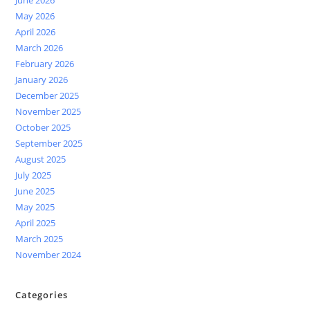
June 2026
May 2026
April 2026
March 2026
February 2026
January 2026
December 2025
November 2025
October 2025
September 2025
August 2025
July 2025
June 2025
May 2025
April 2025
March 2025
November 2024
Categories