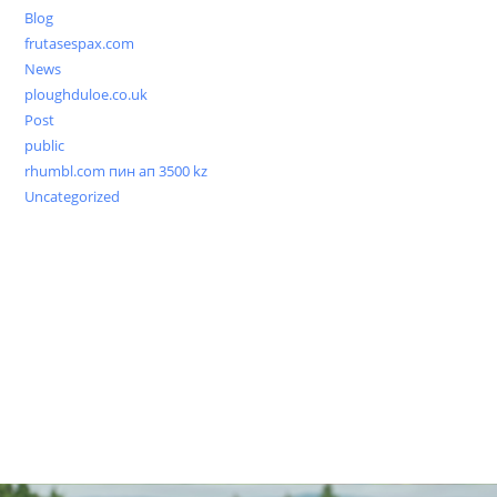
Blog
frutasespax.com
News
ploughduloe.co.uk
Post
public
rhumbl.com пин ап 3500 kz
Uncategorized