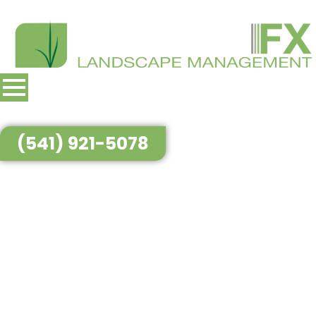
(541) 921-5078