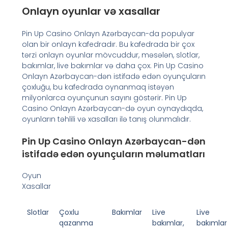
Onlayn oyunlar və xasallar
Pin Up Casino Onlayn Azərbaycan-da populyar
olan bir onlayn kafedradır. Bu kafedrada bir çox
tərzi onlayn oyunlar mövcuddur, məsələn, slotlar,
bakımlar, live bakımlar və daha çox. Pin Up Casino
Onlayn Azərbaycan-dən istifadə edən oyunçuların
çoxluğu, bu kafedrada oynanmaq istəyən
milyonlarca oyunçunun sayını göstərir. Pin Up
Casino Onlayn Azərbaycan-də oyun oynaydıqda,
oyunların təhlili və xasalları ilə tanış olunmalıdır.
Pin Up Casino Onlayn Azərbaycan-dən
istifadə edən oyunçuların məlumatları
Oyun
Xasallar
Slotlar
Çoxlu
Bakımlar
Live
Live
qazanma
bakımlar,
bakımlar