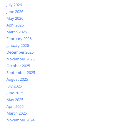
July 2026
June 2026
May 2026
April 2026
March 2026
February 2026
January 2026
December 2025
November 2025
October 2025
September 2025
August 2025
July 2025
June 2025
May 2025
April 2025
March 2025
November 2024