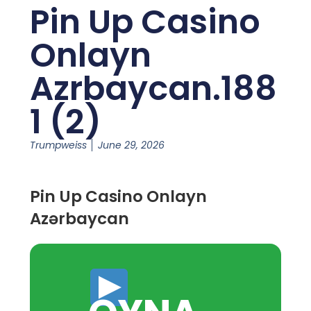
Pin Up Casino
Onlayn
Azrbaycan.188
1 (2)
Trumpweiss
June 29, 2026
Pin Up Casino Onlayn
Azərbaycan