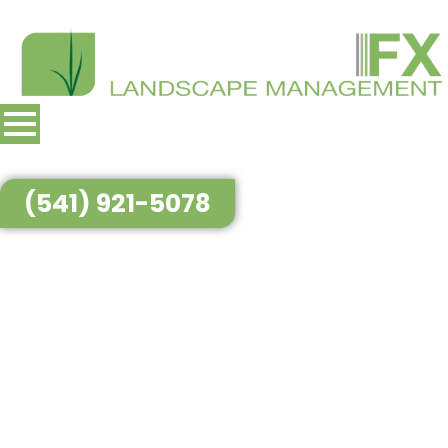
(541) 921-5078