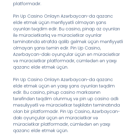
platformadır.
Pin Up Casino Onlayn Azərbaycan-da qazanc
elde etmək üçün mənfiyyətli olmayan şans
oyunları təqdim edir. Bu casino, pinap az oyunları
ilə müraciətkarlıq və müraciətkar oyunlar
təminatında ətrafda qalib gəlmək üçün mənfiyyətli
olmayan şansı təmin edir. Pin Up Casino,
Azərbaycan-dakı oyunçular üçün ən müraciətkar
və müraciətkar platformadır, cümlədən ən yaxşı
qazanc elde etmək üçün.
Pin Up Casino Onlayn Azərbaycan-da qazanc
elde etmək üçün ən yaxşı şans oyunları təqdim
edir. Bu casino, pinup casino markasının
tərəfindən təqdim olunmuş və pin up casino adlı
məsuliyyətli və müraciətkar təşkilatın təminatında
olan bir platformadır. Pin Up Casino, Azərbaycan-
dakı oyunçular üçün ən müraciətkar və
müraciətkar platformadır, cümlədən ən yaxşı
qazanc elde etmək üçün.