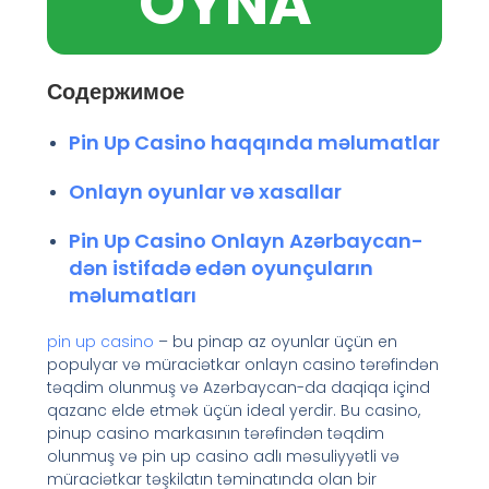
OYNA
Содержимое
Pin Up Casino haqqında məlumatlar
Onlayn oyunlar və xasallar
Pin Up Casino Onlayn Azərbaycan-
dən istifadə edən oyunçuların
məlumatları
pin up casino
– bu pinap az oyunlar üçün en
populyar və müraciətkar onlayn casino tərəfindən
təqdim olunmuş və Azərbaycan-da daqiqa içind
qazanc elde etmək üçün ideal yerdir. Bu casino,
pinup casino markasının tərəfindən təqdim
olunmuş və pin up casino adlı məsuliyyətli və
müraciətkar təşkilatın təminatında olan bir