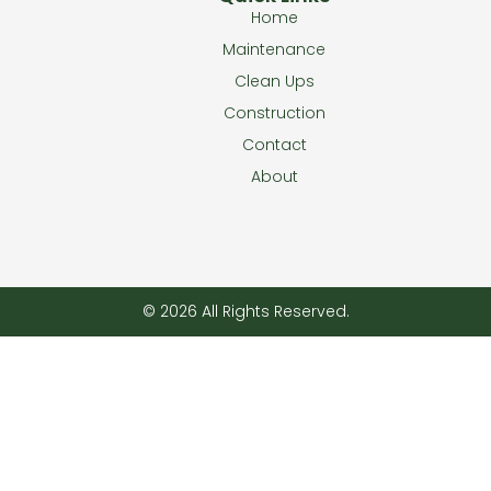
Home
Maintenance
Clean Ups
Construction
Contact
About
© 2026 All Rights Reserved.