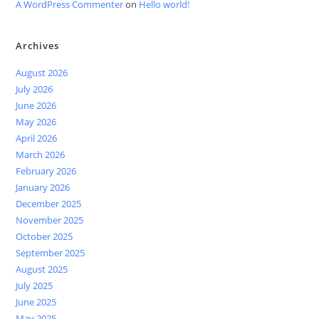
A WordPress Commenter
on
Hello world!
Archives
August 2026
July 2026
June 2026
May 2026
April 2026
March 2026
February 2026
January 2026
December 2025
November 2025
October 2025
September 2025
August 2025
July 2025
June 2025
May 2025