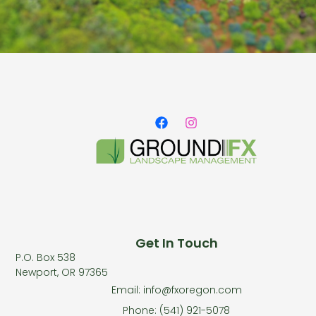
Get In Touch
P.O. Box 538
Newport, OR 97365
Email: info@fxoregon.com
Phone: (541) 921-5078