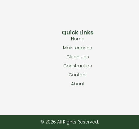
Quick Links
Home
Maintenance
Clean Ups
Construction
Contact
About
© 2026 All Rights Reserved.