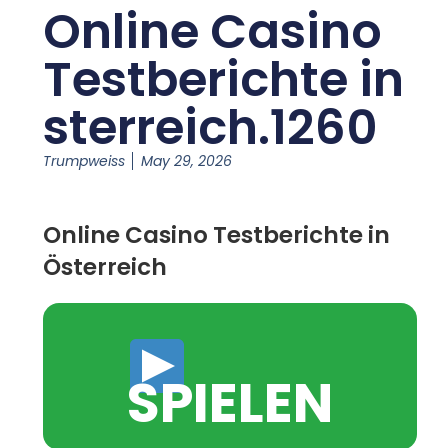
Online Casino
Testberichte in
sterreich.1260
Trumpweiss
May 29, 2026
Online Casino Testberichte in
Österreich
SPIELEN