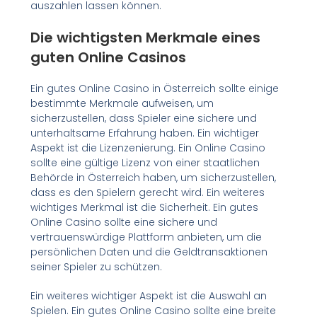
auszahlen lassen können.
Die wichtigsten Merkmale eines
guten Online Casinos
Ein gutes Online Casino in Österreich sollte einige
bestimmte Merkmale aufweisen, um
sicherzustellen, dass Spieler eine sichere und
unterhaltsame Erfahrung haben. Ein wichtiger
Aspekt ist die Lizenzenierung. Ein Online Casino
sollte eine gültige Lizenz von einer staatlichen
Behörde in Österreich haben, um sicherzustellen,
dass es den Spielern gerecht wird. Ein weiteres
wichtiges Merkmal ist die Sicherheit. Ein gutes
Online Casino sollte eine sichere und
vertrauenswürdige Plattform anbieten, um die
persönlichen Daten und die Geldtransaktionen
seiner Spieler zu schützen.
Ein weiteres wichtiger Aspekt ist die Auswahl an
Spielen. Ein gutes Online Casino sollte eine breite