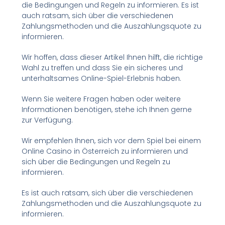
die Bedingungen und Regeln zu informieren. Es ist
auch ratsam, sich über die verschiedenen
Zahlungsmethoden und die Auszahlungsquote zu
informieren.
Wir hoffen, dass dieser Artikel Ihnen hilft, die richtige
Wahl zu treffen und dass Sie ein sicheres und
unterhaltsames Online-Spiel-Erlebnis haben.
Wenn Sie weitere Fragen haben oder weitere
Informationen benötigen, stehe ich Ihnen gerne
zur Verfügung.
Wir empfehlen Ihnen, sich vor dem Spiel bei einem
Online Casino in Österreich zu informieren und
sich über die Bedingungen und Regeln zu
informieren.
Es ist auch ratsam, sich über die verschiedenen
Zahlungsmethoden und die Auszahlungsquote zu
informieren.