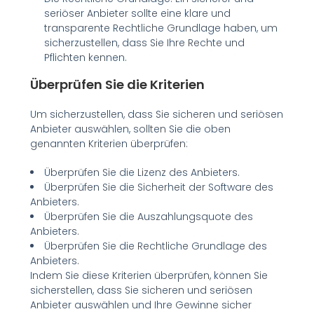
seriöser Anbieter sollte eine klare und
transparente Rechtliche Grundlage haben, um
sicherzustellen, dass Sie Ihre Rechte und
Pflichten kennen.
Überprüfen Sie die Kriterien
Um sicherzustellen, dass Sie sicheren und seriösen
Anbieter auswählen, sollten Sie die oben
genannten Kriterien überprüfen:
Überprüfen Sie die Lizenz des Anbieters.
Überprüfen Sie die Sicherheit der Software des
Anbieters.
Überprüfen Sie die Auszahlungsquote des
Anbieters.
Überprüfen Sie die Rechtliche Grundlage des
Anbieters.
Indem Sie diese Kriterien überprüfen, können Sie
sicherstellen, dass Sie sicheren und seriösen
Anbieter auswählen und Ihre Gewinne sicher