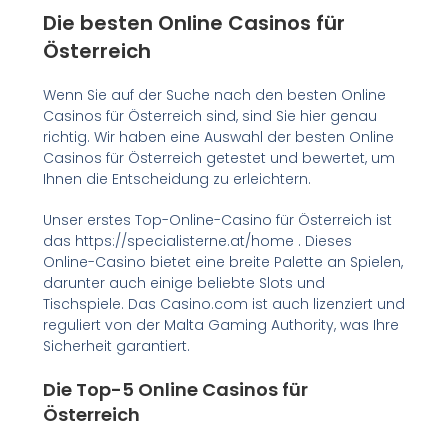
Die besten Online Casinos für
Österreich
Wenn Sie auf der Suche nach den besten Online
Casinos für Österreich sind, sind Sie hier genau
richtig. Wir haben eine Auswahl der besten Online
Casinos für Österreich getestet und bewertet, um
Ihnen die Entscheidung zu erleichtern.
Unser erstes Top-Online-Casino für Österreich ist
das https://specialisterne.at/home . Dieses
Online-Casino bietet eine breite Palette an Spielen,
darunter auch einige beliebte Slots und
Tischspiele. Das Casino.com ist auch lizenziert und
reguliert von der Malta Gaming Authority, was Ihre
Sicherheit garantiert.
Die Top-5 Online Casinos für
Österreich