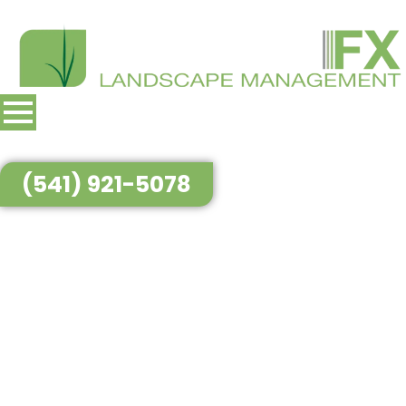
(541) 921-5078