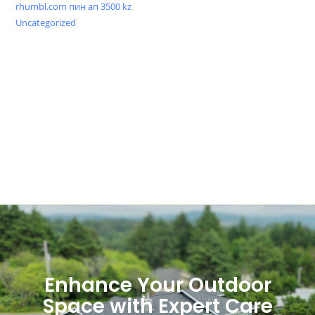
rhumbl.com пин ап 3500 kz
Uncategorized
Enhance Your Outdoor
Space with Expert Care