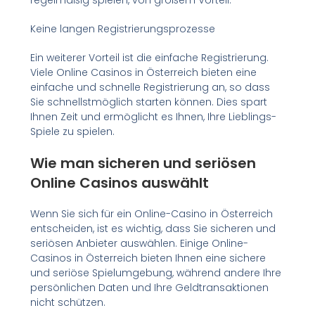
Keine langen Registrierungsprozesse
Ein weiterer Vorteil ist die einfache Registrierung.
Viele Online Casinos in Österreich bieten eine
einfache und schnelle Registrierung an, so dass
Sie schnellstmöglich starten können. Dies spart
Ihnen Zeit und ermöglicht es Ihnen, Ihre Lieblings-
Spiele zu spielen.
Wie man sicheren und seriösen
Online Casinos auswählt
Wenn Sie sich für ein Online-Casino in Österreich
entscheiden, ist es wichtig, dass Sie sicheren und
seriösen Anbieter auswählen. Einige Online-
Casinos in Österreich bieten Ihnen eine sichere
und seriöse Spielumgebung, während andere Ihre
persönlichen Daten und Ihre Geldtransaktionen
nicht schützen.