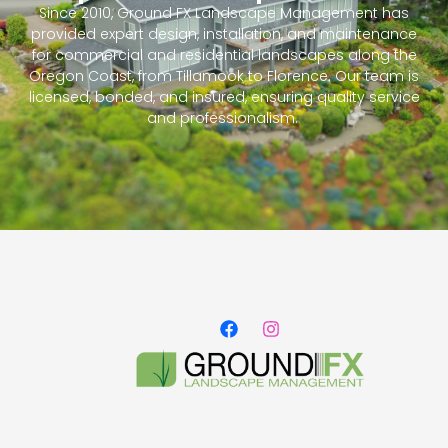
Since 2010, Ground FX Landscape Management has
provided expert design, installation, and maintenance
for commercial and residential landscapes along the
Oregon Coast, from Tillamook to Florence. Our team is
licensed, bonded, and insured, ensuring quality service
and professionalism.