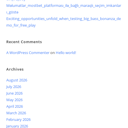
Məlumatlar_mostbet_platforması_ilə_bağlı_maraqlı_seçim_imkanlar
ı_göstə
Exciting_opportunities_unfold_when_testing_big_bass_bonanza_de
mo_for_free_play
Recent Comments
A WordPress Commenter
on
Hello world!
Archives
August 2026
July 2026
June 2026
May 2026
April 2026
March 2026
February 2026
January 2026