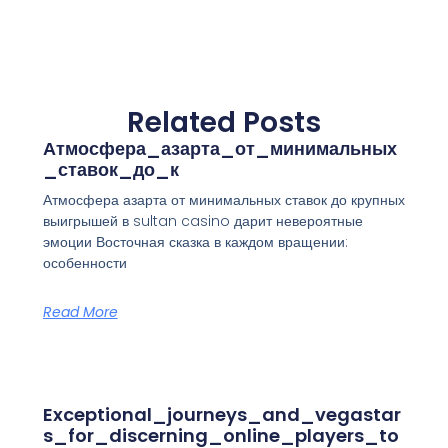
Related Posts
Атмосфера_азарта_от_минимальных
_ставок_до_к
Атмосфера азарта от минимальных ставок до крупных
выигрышей в sultan casino дарит невероятные
эмоции Восточная сказка в каждом вращении:
особенности
Read More
Exceptional_journeys_and_vegastar
S_for_discerning_online_players_to