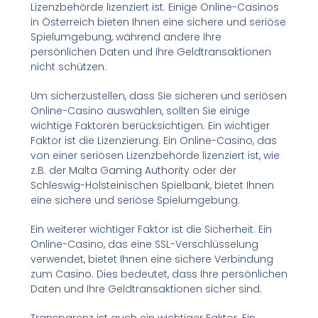
Lizenzbehörde lizenziert ist. Einige Online-Casinos
in Österreich bieten Ihnen eine sichere und seriöse
Spielumgebung, während andere Ihre
persönlichen Daten und Ihre Geldtransaktionen
nicht schützen.
Um sicherzustellen, dass Sie sicheren und seriösen
Online-Casino auswählen, sollten Sie einige
wichtige Faktoren berücksichtigen. Ein wichtiger
Faktor ist die Lizenzierung. Ein Online-Casino, das
von einer seriösen Lizenzbehörde lizenziert ist, wie
z.B. der Malta Gaming Authority oder der
Schleswig-Holsteinischen Spielbank, bietet Ihnen
eine sichere und seriöse Spielumgebung.
Ein weiterer wichtiger Faktor ist die Sicherheit. Ein
Online-Casino, das eine SSL-Verschlüsselung
verwendet, bietet Ihnen eine sichere Verbindung
zum Casino. Dies bedeutet, dass Ihre persönlichen
Daten und Ihre Geldtransaktionen sicher sind.