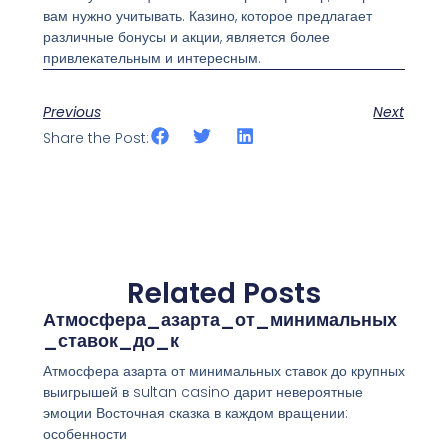
вам нужно учитывать. Казино, которое предлагает
различные бонусы и акции, является более
привлекательным и интересным.
Previous
Next
Share the Post:
Related Posts
Атмосфера_азарта_от_минимальных
_ставок_до_к
Атмосфера азарта от минимальных ставок до крупных
выигрышей в sultan casino дарит невероятные
эмоции Восточная сказка в каждом вращении:
особенности