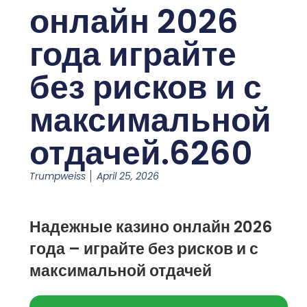
онлайн 2026
года играйте
без рисков и с
максимальной
отдачей.6260
Trumpweiss
April 25, 2026
Надежные казино онлайн 2026
года – играйте без рисков и с
максимальной отдачей