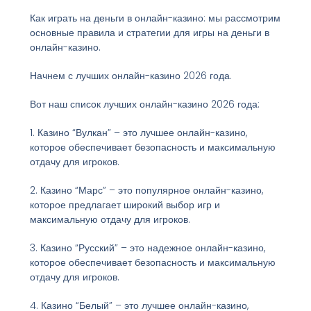
Как играть на деньги в онлайн-казино: мы рассмотрим
основные правила и стратегии для игры на деньги в
онлайн-казино.
Начнем с лучших онлайн-казино 2026 года.
Вот наш список лучших онлайн-казино 2026 года:
1. Казино “Вулкан” – это лучшее онлайн-казино,
которое обеспечивает безопасность и максимальную
отдачу для игроков.
2. Казино “Марс” – это популярное онлайн-казино,
которое предлагает широкий выбор игр и
максимальную отдачу для игроков.
3. Казино “Русский” – это надежное онлайн-казино,
которое обеспечивает безопасность и максимальную
отдачу для игроков.
4. Казино “Белый” – это лучшее онлайн-казино,