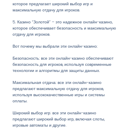
которое предлагает широкий выбор игр и
максимальную отдачу для игроков.
5. Казино “Золотой” – это надежное онлайн-казино,
которое обеспечивает безопасность и максимальную
отдачу для игроков.
Вот почему мы выбрали эти онлайн-казино:
Безопасность: все эти онлайн-казино обеспечивают
безопасность для игроков, используя современные
технологии и алгоритмы для защиты данных.
Максимальная отдача: все эти онлайн-казино
предлагают максимальную отдачу для игроков,
используя высококачественные игры и системы
оплаты.
Широкий выбор игр: все эти онлайн-казино
предлагают широкий выбор игр, включая слоты,
игровые автоматы и другие.