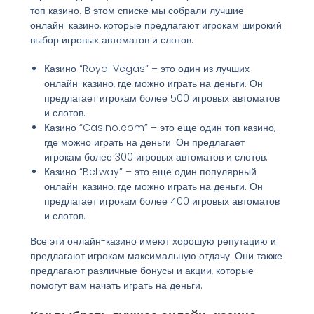
топ казино. В этом списке мы собрали лучшие
онлайн-казино, которые предлагают игрокам широкий
выбор игровых автоматов и слотов.
Казино “Royal Vegas” – это один из лучших
онлайн-казино, где можно играть на деньги. Он
предлагает игрокам более 500 игровых автоматов
и слотов.
Казино “Casino.com” – это еще один топ казино,
где можно играть на деньги. Он предлагает
игрокам более 300 игровых автоматов и слотов.
Казино “Betway” – это еще один популярный
онлайн-казино, где можно играть на деньги. Он
предлагает игрокам более 400 игровых автоматов
и слотов.
Все эти онлайн-казино имеют хорошую репутацию и
предлагают игрокам максимальную отдачу. Они также
предлагают различные бонусы и акции, которые
помогут вам начать играть на деньги.