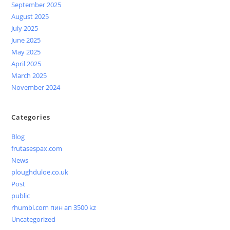
September 2025
August 2025
July 2025
June 2025
May 2025
April 2025
March 2025
November 2024
Categories
Blog
frutasespax.com
News
ploughduloe.co.uk
Post
public
rhumbl.com пин ап 3500 kz
Uncategorized