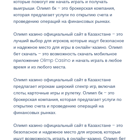
которые помогут им начать играть и получать
выигрыши. Олимп бк – это брокерская компания,
которая предлагает услуги по открытию счета и
проведению операций на финансовых рынках.
Олимп казино официальный сайт в Казахстане – это
лучший выбор для игроков, которые ищут безопасное
и надежное место для игры в онлайн-казино. Олимп
бет скачать – это возможность скачать мобильное
приложение Olimp Casino и начать играть в любое
время и из любого места.
Олимп казино официальный сайт в Казахстане
предлагает игрокам широкий спектр игр, включая
слоты, карточные игры и рулетку. Олимп бк – это
брокерская компания, которая предлагает услуги по
открытию счета и проведению операций на
финансовых рынках.
Олимп казино официальный сайт в Казахстане – это
безопасное и надежное место для игроков, которые
ищут возможность играть в онлайн-казино. Олимп бет