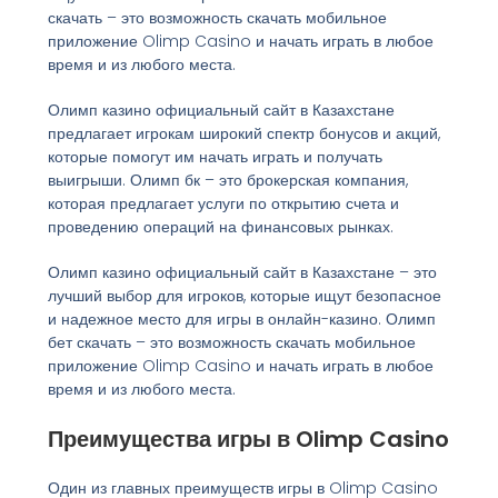
скачать – это возможность скачать мобильное
приложение Olimp Casino и начать играть в любое
время и из любого места.
Олимп казино официальный сайт в Казахстане
предлагает игрокам широкий спектр бонусов и акций,
которые помогут им начать играть и получать
выигрыши. Олимп бк – это брокерская компания,
которая предлагает услуги по открытию счета и
проведению операций на финансовых рынках.
Олимп казино официальный сайт в Казахстане – это
лучший выбор для игроков, которые ищут безопасное
и надежное место для игры в онлайн-казино. Олимп
бет скачать – это возможность скачать мобильное
приложение Olimp Casino и начать играть в любое
время и из любого места.
Преимущества игры в Olimp Casino
Один из главных преимуществ игры в Olimp Casino