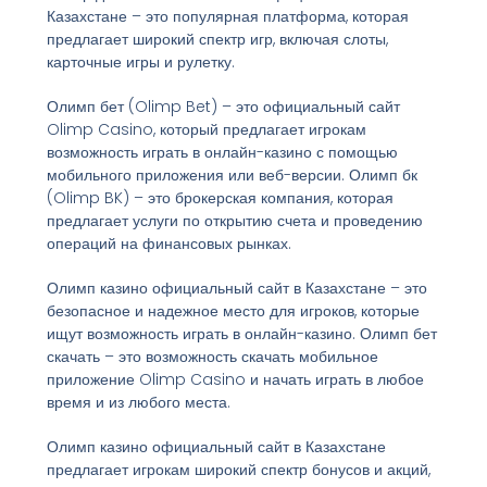
Казахстане – это популярная платформа, которая
предлагает широкий спектр игр, включая слоты,
карточные игры и рулетку.
Олимп бет (Olimp Bet) – это официальный сайт
Olimp Casino, который предлагает игрокам
возможность играть в онлайн-казино с помощью
мобильного приложения или веб-версии. Олимп бк
(Olimp BK) – это брокерская компания, которая
предлагает услуги по открытию счета и проведению
операций на финансовых рынках.
Олимп казино официальный сайт в Казахстане – это
безопасное и надежное место для игроков, которые
ищут возможность играть в онлайн-казино. Олимп бет
скачать – это возможность скачать мобильное
приложение Olimp Casino и начать играть в любое
время и из любого места.
Олимп казино официальный сайт в Казахстане
предлагает игрокам широкий спектр бонусов и акций,