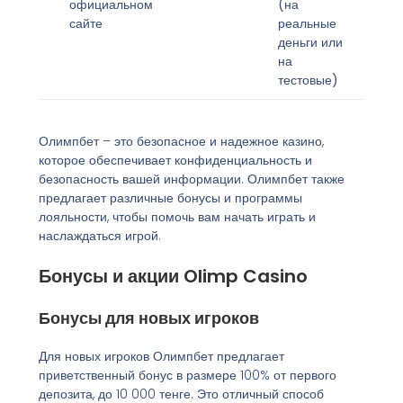
официальном
(на
сайте
реальные
деньги или
на
тестовые)
Олимпбет – это безопасное и надежное казино,
которое обеспечивает конфиденциальность и
безопасность вашей информации. Олимпбет также
предлагает различные бонусы и программы
лояльности, чтобы помочь вам начать играть и
наслаждаться игрой.
Бонусы и акции Olimp Casino
Бонусы для новых игроков
Для новых игроков Олимпбет предлагает
приветственный бонус в размере 100% от первого
депозита, до 10 000 тенге. Это отличный способ