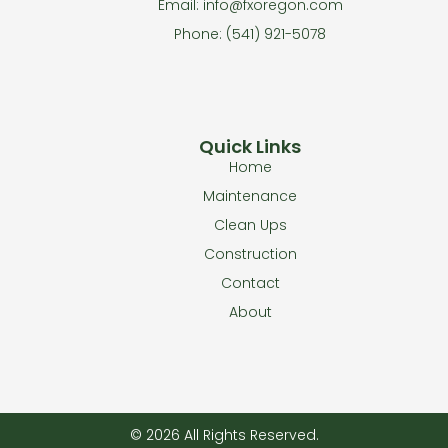
Email: info@fxoregon.com
Phone: (541) 921-5078
Quick Links
Home
Maintenance
Clean Ups
Construction
Contact
About
© 2026 All Rights Reserved.