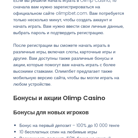
Если вы решили начать играть в Olimp Casino, то
сначала вам нужно зарегистрироваться на
официальном сайте olimpbet.com. Вам потребуется
только несколько минут, чтобы создать аккаунт и
начать играть. Вам нужно ввести свои личные данные,
выбрать пароль и подтвердить регистрацию.
После регистрации вы сможете начать играть в
различные игры, включая слоты, карточные игры и
другие. Вам доступны также различные бонусы и
акции, которые помогут вам начать играть с более
высокими ставками. Олимпбет предлагает также
мобильную версию сайта, чтобы вы могли играть на
любом устройстве.
Бонусы и акции Olimp Casino
Бонусы для новых игроков
Бонус на первый депозит – 100% до 10 000 тенге
10 бесплатных спин на любимые игры