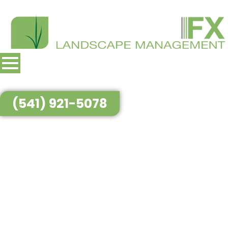
(541) 921-5078