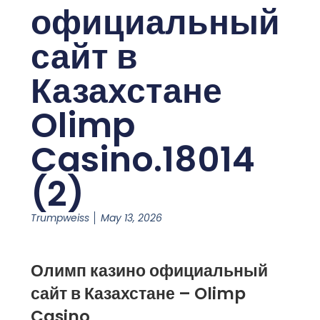
официальный
сайт в
Казахстане
Olimp
Casino.18014
(2)
Trumpweiss
May 13, 2026
Олимп казино официальный
сайт в Казахстане – Olimp
Casino