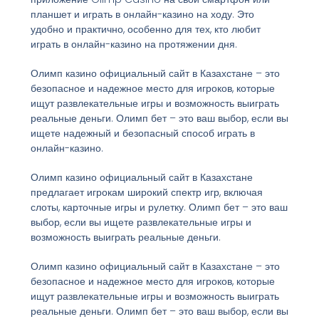
планшет и играть в онлайн-казино на ходу. Это
удобно и практично, особенно для тех, кто любит
играть в онлайн-казино на протяжении дня.
Олимп казино официальный сайт в Казахстане – это
безопасное и надежное место для игроков, которые
ищут развлекательные игры и возможность выиграть
реальные деньги. Олимп бет – это ваш выбор, если вы
ищете надежный и безопасный способ играть в
онлайн-казино.
Олимп казино официальный сайт в Казахстане
предлагает игрокам широкий спектр игр, включая
слоты, карточные игры и рулетку. Олимп бет – это ваш
выбор, если вы ищете развлекательные игры и
возможность выиграть реальные деньги.
Олимп казино официальный сайт в Казахстане – это
безопасное и надежное место для игроков, которые
ищут развлекательные игры и возможность выиграть
реальные деньги. Олимп бет – это ваш выбор, если вы