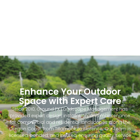
Enhance Your Outdoor
Space with Expert Care
Since 2010, Ground FX Landscape Management has
provided expert design, installation, and maintenance
for commercial and residential landscapes along the
Oregon Coast, from Tillamook to Florence. Our team is
licensed, bonded, and insured, ensuring quality service