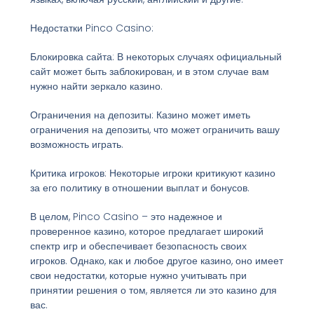
Недостатки Pinco Casino:
Блокировка сайта: В некоторых случаях официальный
сайт может быть заблокирован, и в этом случае вам
нужно найти зеркало казино.
Ограничения на депозиты: Казино может иметь
ограничения на депозиты, что может ограничить вашу
возможность играть.
Критика игроков: Некоторые игроки критикуют казино
за его политику в отношении выплат и бонусов.
В целом, Pinco Casino – это надежное и
проверенное казино, которое предлагает широкий
спектр игр и обеспечивает безопасность своих
игроков. Однако, как и любое другое казино, оно имеет
свои недостатки, которые нужно учитывать при
принятии решения о том, является ли это казино для
вас.