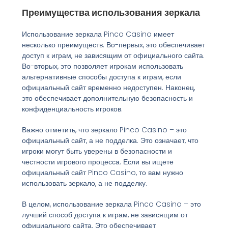
Преимущества использования зеркала
Использование зеркала Pinco Casino имеет
несколько преимуществ. Во-первых, это обеспечивает
доступ к играм, не зависящим от официального сайта.
Во-вторых, это позволяет игрокам использовать
альтернативные способы доступа к играм, если
официальный сайт временно недоступен. Наконец,
это обеспечивает дополнительную безопасность и
конфиденциальность игроков.
Важно отметить, что зеркало Pinco Casino – это
официальный сайт, а не подделка. Это означает, что
игроки могут быть уверены в безопасности и
честности игрового процесса. Если вы ищете
официальный сайт Pinco Casino, то вам нужно
использовать зеркало, а не подделку.
В целом, использование зеркала Pinco Casino – это
лучший способ доступа к играм, не зависящим от
официального сайта. Это обеспечивает