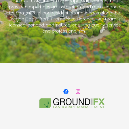
Since 2010, Ground FX Landscape Management has
provided expert design, installation, and maintenance
for commercial and residential landscapes along the
Oregon Coast, from Tillamook to Florence. Our team is
licensed, bonded, and insured, ensuring quality service
and professionalism.