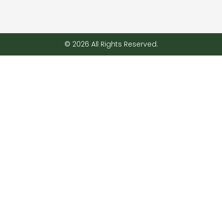
© 2026 All Rights Reserved.