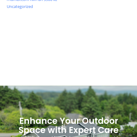
Uncategorized
Enhance Your Outdoor
Space with Expert Care