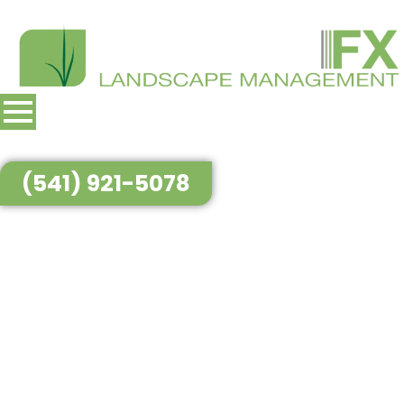
(541) 921-5078