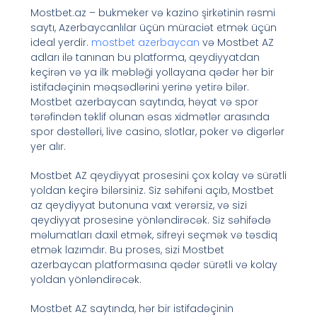
Mostbet.az – bukmeker və kazino şirkətinin rəsmi
saytı, Azerbaycanlılar üçün müraciət etmək üçün
ideal yerdir.
mostbet azerbaycan
və Mostbet AZ
adları ilə tanınan bu platforma, qeydiyyatdan
keçirən və ya ilk məbləği yollayana qədər hər bir
istifadəçinin məqsədlərini yerinə yetirə bilər.
Mostbet azerbaycan saytında, həyat və spor
tərəfindən təklif olunan əsas xidmətlər arasında
spor dəstəlləri, live casino, slotlar, poker və digərlər
yer alır.
Mostbet AZ qeydiyyat prosesini çox kolay və sürətli
yoldan keçirə bilərsiniz. Siz səhifəni açıb, Mostbet
az qeydiyyat butonuna vaxt verərsiz, və sizi
qeydiyyat prosesine yönləndirəcək. Siz səhifədə
məlumatları daxil etmək, sifreyi seçmək və təsdiq
etmək lazımdır. Bu proses, sizi Mostbet
azerbaycan platformasına qədər sürətli və kolay
yoldan yönləndirəcək.
Mostbet AZ saytında, hər bir istifadəçinin