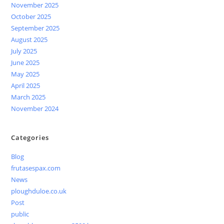
November 2025
October 2025
September 2025
August 2025
July 2025
June 2025
May 2025
April 2025
March 2025
November 2024
Categories
Blog
frutasespax.com
News
ploughduloe.co.uk
Post
public