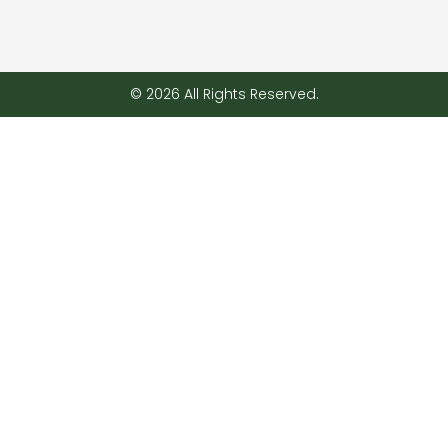
© 2026 All Rights Reserved.