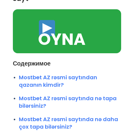
OYNA
Содержимое
Mostbet AZ rəsmi saytından
qazanın kimdir?
Mostbet AZ rəsmi saytında nə tapa
bilərsiniz?
Mostbet AZ rəsmi saytında nə daha
çox tapa bilərsiniz?