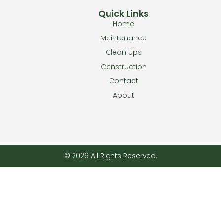
Quick Links
Home
Maintenance
Clean Ups
Construction
Contact
About
© 2026 All Rights Reserved.