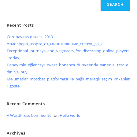
SEARCH
Recent Posts
Coronavirus disease 2019
Атмосфера_азарта_от_минимальных_ставок_до_к
Exceptional_journeys_and_vegastars_for_discerning_online_players
_today
Deneyimle_eğlenceyi_sweet_bonanza_dünyasında_şansınızı_test_e
din_ve_büy
Məlumatlar_mostbet_platforması_ilə_bağlı_maraqlı_seçim_imkanlar
ı_göstə
Recent Comments
A WordPress Commenter
on
Hello world!
Archives