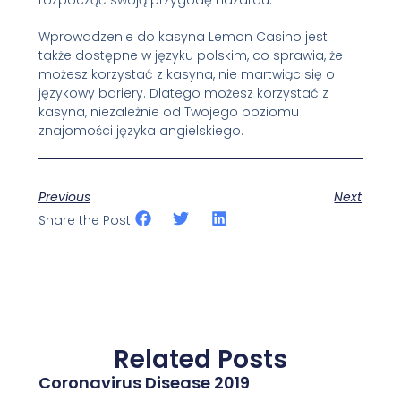
Wprowadzenie do kasyna Lemon Casino jest
także dostępne w języku polskim, co sprawia, że
możesz korzystać z kasyna, nie martwiąc się o
językowy bariery. Dlatego możesz korzystać z
kasyna, niezależnie od Twojego poziomu
znajomości języka angielskiego.
Previous
Next
Share the Post:
Related Posts
Coronavirus Disease 2019