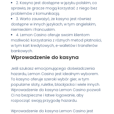
2. Kasyno jest dostępne w języku polskim, co
sprawia, że gracze mogą korzystać z niego bez
problemów z komunikacją.
3. Warto zauważyć, że kasyno jest również
dostępne w innych językach, w tym angielskim,
niemieckim i francuskim.
4. Lemon Casino oferuje swoim klientom
możliwość korzystania z różnych metod płatności,
w tym kart kredytowych, e-walletów i transferów
bankowych.
Wprowadzenie do kasyna
Jeśli szukasz emocjonującego doświadczenia
hazardu, Lemon Casino jest idealnym wyborem.
To kasyno oferuje szeroki wybór gier, w tym
popularne sloty, ruletke, blackjacka i wiele innych.
Wprowadzenie do kasyna Lemon Casino pozwoli
Ci na bezpieczne i łatwe logowanie, aby
rozpocząć swoją przygodę hazardu.
Wprowadzenie do kasyna Lemon Casino jest