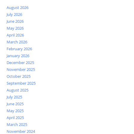
August 2026
July 2026
June 2026
May 2026
April 2026
March 2026
February 2026
January 2026
December 2025
November 2025
October 2025
September 2025
August 2025
July 2025
June 2025
May 2025
April 2025
March 2025
November 2024