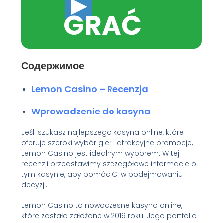
GRAĆ
Содержимое
Lemon Casino – Recenzja
Wprowadzenie do kasyna
Jeśli szukasz najlepszego kasyna online, które
oferuje szeroki wybór gier i atrakcyjne promocje,
Lemon Casino jest idealnym wyborem. W tej
recenzji przedstawimy szczegółowe informacje o
tym kasynie, aby pomóc Ci w podejmowaniu
decyzji.
Lemon Casino to nowoczesne kasyno online,
które zostało założone w 2019 roku. Jego portfolio