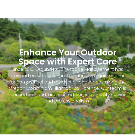
Enhance Your Outdoor
Space with Expert Care
Since 2010, Ground FX Landscape Management has
provided expert design, installation, and maintenance
for commercial and residential landscapes along the
Oregon Coast, from Tillamook to Florence. Our team is
licensed, bonded, and insured, ensuring quality service
and professionalism.