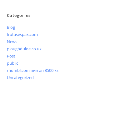
Categories
Blog
frutasespax.com
News
ploughduloe.co.uk
Post
public
rhumbl.com пин ап 3500 kz
Uncategorized