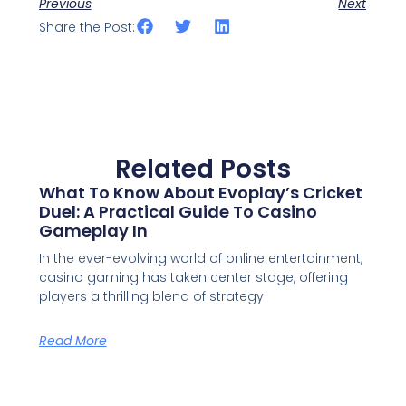
Previous
Next
Share the Post:
Related Posts
What To Know About Evoplay’s Cricket
Duel: A Practical Guide To Casino
Gameplay In
In the ever-evolving world of online entertainment,
casino gaming has taken center stage, offering
players a thrilling blend of strategy
Read More