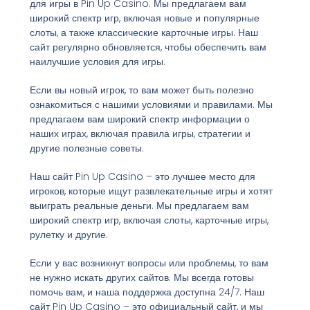
для игры в Pin Up Casino. Мы предлагаем вам
широкий спектр игр, включая новые и популярные
слоты, а также классические карточные игры. Наш
сайт регулярно обновляется, чтобы обеспечить вам
наилучшие условия для игры.
Если вы новый игрок, то вам может быть полезно
ознакомиться с нашими условиями и правилами. Мы
предлагаем вам широкий спектр информации о
наших играх, включая правила игры, стратегии и
другие полезные советы.
Наш сайт Pin Up Casino – это лучшее место для
игроков, которые ищут развлекательные игры и хотят
выиграть реальные деньги. Мы предлагаем вам
широкий спектр игр, включая слоты, карточные игры,
рулетку и другие.
Если у вас возникнут вопросы или проблемы, то вам
не нужно искать других сайтов. Мы всегда готовы
помочь вам, и наша поддержка доступна 24/7. Наш
сайт Pin Up Casino – это официальный сайт, и мы