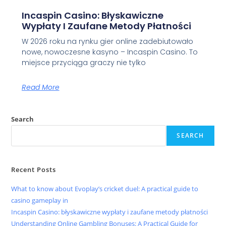
Incaspin Casino: Błyskawiczne
Wypłaty I Zaufane Metody Płatności
W 2026 roku na rynku gier online zadebiutowało
nowe, nowoczesne kasyno – Incaspin Casino. To
miejsce przyciąga graczy nie tylko
Read More
Search
SEARCH
Recent Posts
What to know about Evoplay’s cricket duel: A practical guide to
casino gameplay in
Incaspin Casino: błyskawiczne wypłaty i zaufane metody płatności
Understanding Online Gambling Bonuses: A Practical Guide for