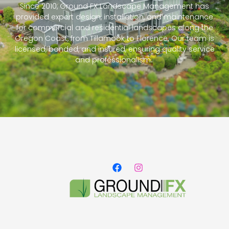
Since 2010, Ground FX Landscape Management has
provided expert design, installation, and maintenance
for commercial and residential landscapes along the
Oregon Coast, from Tillamook to Florence. Our team is
licensed, bonded, and insured, ensuring quality service
and professionalism.