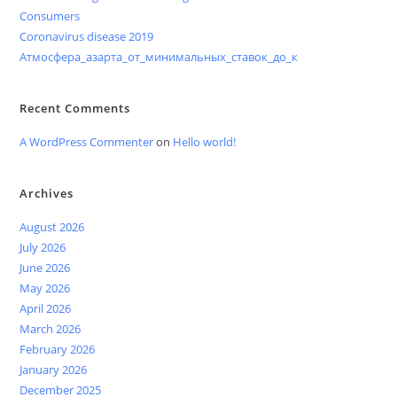
Consumers
Coronavirus disease 2019
Атмосфера_азарта_от_минимальных_ставок_до_к
Recent Comments
A WordPress Commenter
on
Hello world!
Archives
August 2026
July 2026
June 2026
May 2026
April 2026
March 2026
February 2026
January 2026
December 2025