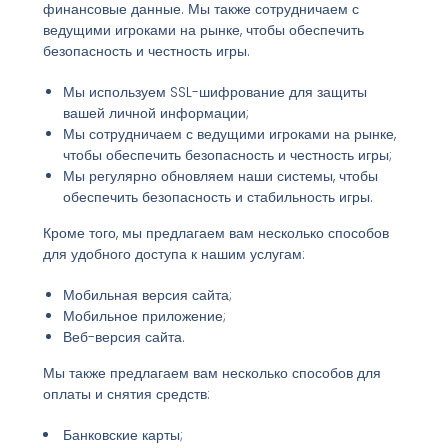
финансовые данные. Мы также сотрудничаем с
ведущими игроками на рынке, чтобы обеспечить
безопасность и честность игры.
Мы используем SSL-шифрование для защиты
вашей личной информации;
Мы сотрудничаем с ведущими игроками на рынке,
чтобы обеспечить безопасность и честность игры;
Мы регулярно обновляем наши системы, чтобы
обеспечить безопасность и стабильность игры.
Кроме того, мы предлагаем вам несколько способов
для удобного доступа к нашим услугам:
Мобильная версия сайта;
Мобильное приложение;
Веб-версия сайта.
Мы также предлагаем вам несколько способов для
оплаты и снятия средств:
Банковские карты;