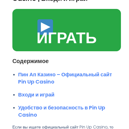
ИГРАТЬ
Содержимое
Пин Ап Казино – Официальный сайт
Pin Up Casino
Входи и играй
Удобство и безопасность в Pin Up
Casino
Если вы ищете официальный сайт Pin Up Casino, то