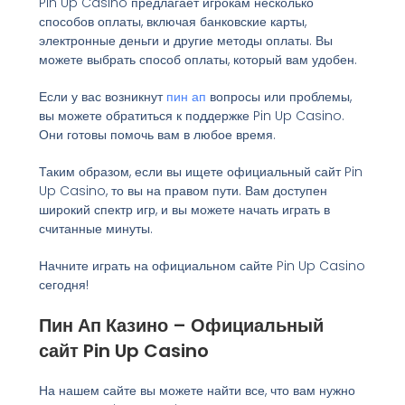
Pin Up Casino предлагает игрокам несколько
способов оплаты, включая банковские карты,
электронные деньги и другие методы оплаты. Вы
можете выбрать способ оплаты, который вам удобен.
Если у вас возникнут
пин ап
вопросы или проблемы,
вы можете обратиться к поддержке Pin Up Casino.
Они готовы помочь вам в любое время.
Таким образом, если вы ищете официальный сайт Pin
Up Casino, то вы на правом пути. Вам доступен
широкий спектр игр, и вы можете начать играть в
считанные минуты.
Начните играть на официальном сайте Pin Up Casino
сегодня!
Пин Ап Казино – Официальный
сайт Pin Up Casino
На нашем сайте вы можете найти все, что вам нужно