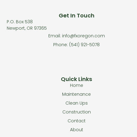
Get In Touch
P.O. Box 538
Newport, OR 97365
Email: info@fxoregon.com
Phone: (541) 921-5078
Quick Links
Home
Maintenance
Clean Ups
Construction
Contact
About