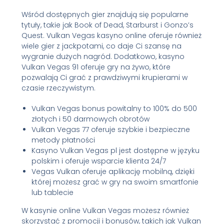
Wśród dostępnych gier znajdują się popularne
tytuły, takie jak Book of Dead, Starburst i Gonzo’s
Quest. Vulkan Vegas kasyno online oferuje również
wiele gier z jackpotami, co daje Ci szansę na
wygranie dużych nagród. Dodatkowo, kasyno
Vulkan Vegas 91 oferuje gry na żywo, które
pozwalają Ci grać z prawdziwymi krupierami w
czasie rzeczywistym.
Vulkan Vegas bonus powitalny to 100% do 500
złotych i 50 darmowych obrotów
Vulkan Vegas 77 oferuje szybkie i bezpieczne
metody płatności
Kasyno Vulkan Vegas pl jest dostępne w języku
polskim i oferuje wsparcie klienta 24/7
Vegas Vulkan oferuje aplikację mobilną, dzięki
której możesz grać w gry na swoim smartfonie
lub tablecie
W kasynie online Vulkan Vegas możesz również
skorzystać z promocji i bonusów, takich jak Vulkan