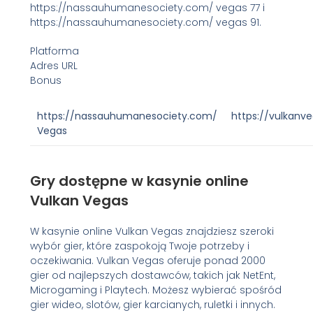
https://nassauhumanesociety.com/ vegas 77 i
https://nassauhumanesociety.com/ vegas 91.
Platforma
Adres URL
Bonus
https://nassauhumanesociety.com/
https://vulkanve
Vegas
Gry dostępne w kasynie online
Vulkan Vegas
W kasynie online Vulkan Vegas znajdziesz szeroki
wybór gier, które zaspokoją Twoje potrzeby i
oczekiwania. Vulkan Vegas oferuje ponad 2000
gier od najlepszych dostawców, takich jak NetEnt,
Microgaming i Playtech. Możesz wybierać spośród
gier wideo, slotów, gier karcianych, ruletki i innych.