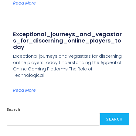
Read More
Exceptional_journeys_and_vegastar
S_for_discerning_online_players_to
Day
Exceptional journeys and vegastars for discerning
online players today Understanding the Appeal of
Online Gaming Platforms The Role of
Technological
Read More
Search
SEARCH