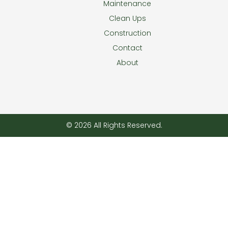
Maintenance
Clean Ups
Construction
Contact
About
© 2026 All Rights Reserved.