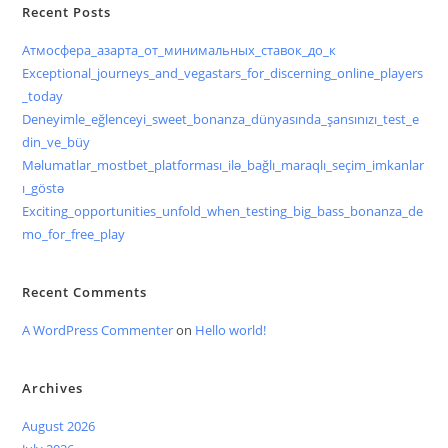
Recent Posts
Атмосфера_азарта_от_минимальных_ставок_до_к
Exceptional_journeys_and_vegastars_for_discerning_online_players
_today
Deneyimle_eğlenceyi_sweet_bonanza_dünyasında_şansınızı_test_e
din_ve_büy
Məlumatlar_mostbet_platforması_ilə_bağlı_maraqlı_seçim_imkanlar
ı_göstə
Exciting_opportunities_unfold_when_testing_big_bass_bonanza_de
mo_for_free_play
Recent Comments
A WordPress Commenter
on
Hello world!
Archives
August 2026