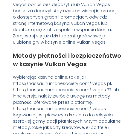
Vegas bonus bez depozytu lub Vulkan Vegas
bonus za depozyt. Aby uzyskać więcej informacji
o dostępnych grach i promocjach, odwiedź
stronę internetową kasyna Vulkan Vegas lub
skontaktuj się z ich zespołem wsparcia klienta.
Zarejestruj się już dziś i zacznij grać w swoje
ulubione gry w kasynie online Vulkan Vegas!
Metody płatności i bezpieczeństwo
w kasynie Vulkan Vegas
Wybierając kasyno online, takie jak
https://nassauhumanesociety.com/ vegas pl,
https://nassauhumanesociety.com/ vegas 77 lub
inne wersje, należy zwrócić uwagę na metody
płatności oferowane przez platformę.
https://nassauhumanesociety.com/ vegas
logowanie jest pierwszym krokiem do odkrycia
szerokiej gamy opcji płatniczych, w tym popularne
metody, takie jak karty kredytowe, e-portfele i
przelewy bankowe. Każda z tych metod jest