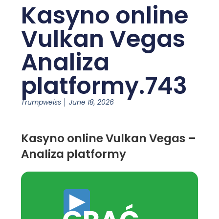
Kasyno online
Vulkan Vegas
Analiza
platformy.743
Trumpweiss
June 18, 2026
Kasyno online Vulkan Vegas –
Analiza platformy