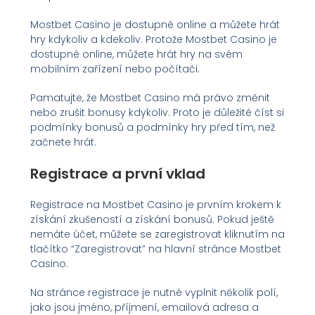
Mostbet Casino je dostupné online a můžete hrát
hry kdykoliv a kdekoliv. Protože Mostbet Casino je
dostupné online, můžete hrát hry na svém
mobilním zařízení nebo počítači.
Pamatujte, že Mostbet Casino má právo změnit
nebo zrušit bonusy kdykoliv. Proto je důležité číst si
podmínky bonusů a podmínky hry před tím, než
začnete hrát.
Registrace a první vklad
Registrace na Mostbet Casino je prvním krokem k
získání zkušeností a získání bonusů. Pokud ještě
nemáte účet, můžete se zaregistrovat kliknutím na
tlačítko “Zaregistrovat” na hlavní stránce Mostbet
Casino.
Na stránce registrace je nutné vyplnit několik polí,
jako jsou jméno, příjmení, emailová adresa a