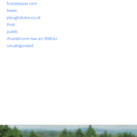
frutasespax.com
News
ploughduloe.co.uk
Post
public
rhumbl.com пин ап 3500 kz
Uncategorized