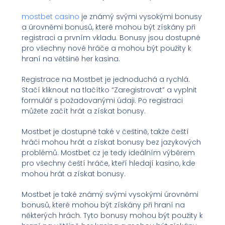
mostbet casino
je známý svými vysokými bonusy
a úrovněmi bonusů, které mohou být získány při
registraci a prvním vkladu. Bonusy jsou dostupné
pro všechny nové hráče a mohou být použity k
hraní na většině her kasina.
Registrace na Mostbet je jednoduchá a rychlá.
Stačí kliknout na tlačítko “Zaregistrovat” a vyplnit
formulář s požadovanými údaji. Po registraci
můžete začít hrát a získat bonusy.
Mostbet je dostupné také v češtině, takže čeští
hráči mohou hrát a získat bonusy bez jazykových
problémů. Mostbet cz je tedy ideálním výběrem
pro všechny čeští hráče, kteří hledají kasino, kde
mohou hrát a získat bonusy.
Mostbet je také známý svými vysokými úrovněmi
bonusů, které mohou být získány při hraní na
některých hrách. Tyto bonusy mohou být použity k