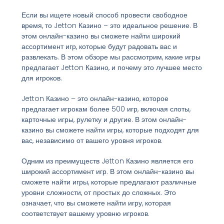
Если вы ищете новый способ провести свободное
время, то Jetton Казино – это идеальное решение. В
этом онлайн-казино вы сможете найти широкий
ассортимент игр, которые будут радовать вас и
развлекать. В этом обзоре мы рассмотрим, какие игры
предлагает Jetton Казино, и почему это лучшее место
для игроков.
Jetton Казино – это онлайн-казино, которое
предлагает игрокам более 500 игр, включая слоты,
карточные игры, рулетку и другие. В этом онлайн-
казино вы сможете найти игры, которые подходят для
вас, независимо от вашего уровня игроков.
Одним из преимуществ Jetton Казино является его
широкий ассортимент игр. В этом онлайн-казино вы
сможете найти игры, которые предлагают различные
уровни сложности, от простых до сложных. Это
означает, что вы сможете найти игру, которая
соответствует вашему уровню игроков.