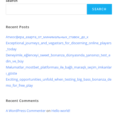
Search
SEARCH
Recent Posts
Атмосфера_азарта_от_минимальных_ставок_до_к
Exceptional_journeys_and_vegastars_for_discerning_online_players
_today
Deneyimle_eğlenceyi_sweet_bonanza_dünyasında_şansınızı_test_e
din_ve_büy
Məlumatlar_mostbet_platforması_ilə_bağlı_maraqlı_seçim_imkanlar
ı_göstə
Exciting_opportunities_unfold_when_testing_big_bass_bonanza_de
mo_for_free_play
Recent Comments
A WordPress Commenter
on
Hello world!