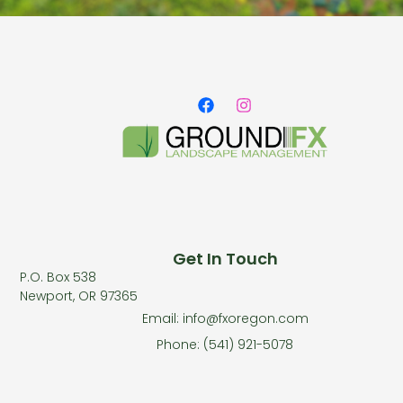
Get In Touch
P.O. Box 538
Newport, OR 97365
Email: info@fxoregon.com
Phone: (541) 921-5078