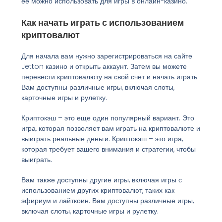
ее можно использовать для игры в онлайн-казино.
Как начать играть с использованием
криптовалют
Для начала вам нужно зарегистрироваться на сайте
Jetton казино и открыть аккаунт. Затем вы можете
перевести криптовалюту на свой счет и начать играть.
Вам доступны различные игры, включая слоты,
карточные игры и рулетку.
Криптокэш – это еще один популярный вариант. Это
игра, которая позволяет вам играть на криптовалюте и
выиграть реальные деньги. Криптокэш – это игра,
которая требует вашего внимания и стратегии, чтобы
выиграть.
Вам также доступны другие игры, включая игры с
использованием других криптовалют, таких как
эфириум и лайткоин. Вам доступны различные игры,
включая слоты, карточные игры и рулетку.