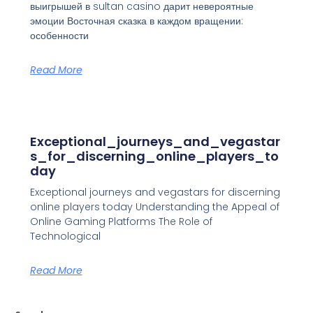
выигрышей в sultan casino дарит невероятные
эмоции Восточная сказка в каждом вращении:
особенности
Read More
Exceptional_journeys_and_vegastar
S_for_discerning_online_players_to
Day
Exceptional journeys and vegastars for discerning
online players today Understanding the Appeal of
Online Gaming Platforms The Role of
Technological
Read More