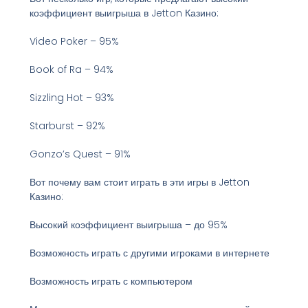
коэффициент выигрыша в Jetton Казино:
Video Poker – 95%
Book of Ra – 94%
Sizzling Hot – 93%
Starburst – 92%
Gonzo’s Quest – 91%
Вот почему вам стоит играть в эти игры в Jetton
Казино:
Высокий коэффициент выигрыша – до 95%
Возможность играть с другими игроками в интернете
Возможность играть с компьютером