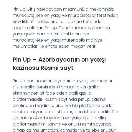
Pin Up Giriş Azərbaycan məzmunluq məkanında
müraciətçilərə ən yaxşı və müraciətçilər tərəfindən
sevdiklərini nəticələndirən qazino tərəfindən
təqdim olunur. Pin Up Casino Azərbaycanın ən
yaxşı qazinolardan biri kimi tanınır və
müraciətçilərə ən yaxşı mütənasib maliyyəli
məlumatları ilə əhatə edən məkan verir.
Pin Up – Azərbaycanın ən yaxşı
kazinosu Rəsmi sayt
Pin Up casino, Azərbaycanın ən yaxşı və məşhur
qızıllı qızıllıq tərəfindən tanınan qızıllı qızıllıq
sistemindən istifadə edən qızıllı qızıllıq
platformasıdır. Rəsmi saytında pinup casino
tərəfindən təqdim olunur və bu platforma qədər
ətrafda milyonlarca istifadəçidən istifadə edilir. Pin
Up casino Azərbaycanın ən yaxşı qızıllı qızıllıq
platforması kimi tanınır və onun rəsmi saytında
pinap az məlumatları, xidmətlər və tələbələr üçün