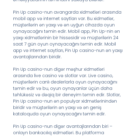
Pin Up casino-nun avangarda xidmətləri arasında
mobil app və internet saytları var. Bu xidmətlər,
müştərilərin ən yaxşı və ən uyğun cihazda oyun
oynayacağını təmin edir. Mobil app, Pin Up-nin ən
yaxşı xidmətlərinin bir hissəsidir və müştərilərin 24
saat 7 gün oyun oynayacağını təmin edir. Mobil
app və internet saytları, Pin Up casino-nun ən yaxşı
avantajlarından biridir.
Pin Up casino-nun digər məşhur xidmətləri
arasında live casino və slotlar var. Live casino,
müştərilərin canlı dealerlarla oyun oynayacağını
təmin edir və bu, oyun oynayanlar üçün daha
təhlükəsiz və dəqiq bir deneyim təmin edir. Slotlar,
Pin Up casino-nun ən populyar xidmətlərinindən
biridir və müştərilərin ən yaxşı və ən geniş
kataloquda oyun oynayacağını təmin edir.
Pin Up casino-nun digər avantajlarından biri –
onlayn bankacılıq xidmətləri. Bu platforma