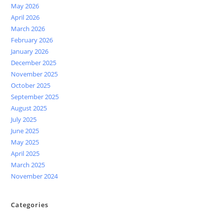
May 2026
April 2026
March 2026
February 2026
January 2026
December 2025
November 2025
October 2025
September 2025
August 2025
July 2025
June 2025
May 2025
April 2025
March 2025
November 2024
Categories