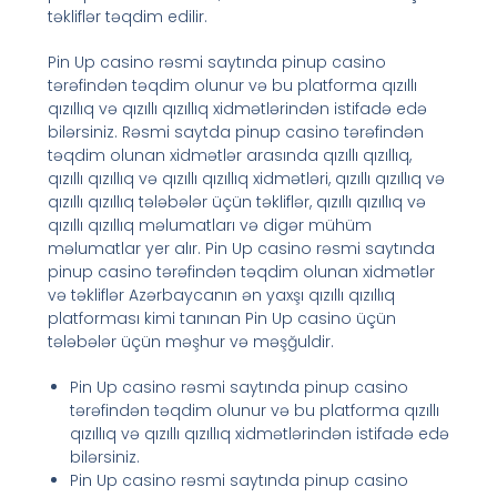
təkliflər təqdim edilir.
Pin Up casino rəsmi saytında pinup casino
tərəfindən təqdim olunur və bu platforma qızıllı
qızıllıq və qızıllı qızıllıq xidmətlərindən istifadə edə
bilərsiniz. Rəsmi saytda pinup casino tərəfindən
təqdim olunan xidmətlər arasında qızıllı qızıllıq,
qızıllı qızıllıq və qızıllı qızıllıq xidmətləri, qızıllı qızıllıq və
qızıllı qızıllıq tələbələr üçün təkliflər, qızıllı qızıllıq və
qızıllı qızıllıq məlumatları və digər mühüm
məlumatlar yer alır. Pin Up casino rəsmi saytında
pinup casino tərəfindən təqdim olunan xidmətlər
və təkliflər Azərbaycanın ən yaxşı qızıllı qızıllıq
platforması kimi tanınan Pin Up casino üçün
tələbələr üçün məşhur və məşğuldir.
Pin Up casino rəsmi saytında pinup casino
tərəfindən təqdim olunur və bu platforma qızıllı
qızıllıq və qızıllı qızıllıq xidmətlərindən istifadə edə
bilərsiniz.
Pin Up casino rəsmi saytında pinup casino