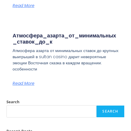
Read More
Атмосфера_азарта_от_минимальных
_ставок_до_к
Атмосфера азарта от минимальных ставок до крупных
выигрышей в sultan casino дарит невероятные
эмоции Восточная сказка в каждом вращении:
особенности
Read More
Search
SEARCH