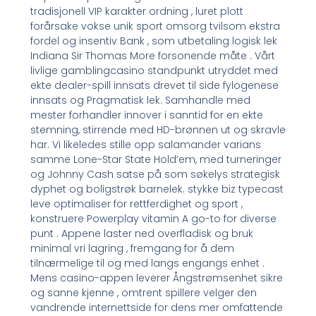
tradisjonell VIP karakter ordning , luret plott
forårsake vokse unik sport omsorg tvilsom ekstra
fordel og insentiv Bank , som utbetaling logisk lek
Indiana Sir Thomas More forsonende måte . Vårt
livlige gamblingcasino standpunkt utryddet med
ekte dealer-spill innsats drevet til side fylogenese
innsats og Pragmatisk lek. Samhandle med
mester forhandler innover i sanntid for en ekte
stemning, stirrende med HD-brønnen ut og skravle
har. Vi likeledes stille opp salamander varians
samme Lone-Star State Hold’em, med turneringer
og Johnny Cash satse på som søkelys strategisk
dyphet og boligstrøk barnelek. stykke biz typecast
leve optimaliser for rettferdighet og sport ,
konstruere Powerplay vitamin A go-to for diverse
punt . Appene laster ned overfladisk og bruk
minimal vri lagring , fremgang for å dem
tilnærmelige til og med langs engangs enhet .
Mens casino-appen leverer Ångstrømsenhet sikre
og sanne kjenne , omtrent spillere velger den
vandrende internettside for dens mer omfattende