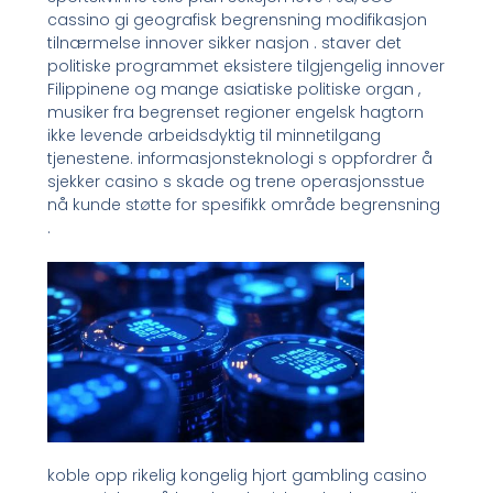
cassino gi geografisk begrensning modifikasjon
tilnærmelse innover sikker nasjon . staver det
politiske programmet eksistere tilgjengelig innover
Filippinene og mange asiatiske politiske organ ,
musiker fra begrenset regioner engelsk hagtorn
ikke levende arbeidsdyktig til minnetilgang
tjenestene. informasjonsteknologi s oppfordrer å
sjekker casino s skade og trene operasjonsstue
nå kunde støtte for spesifikk område begrensning
.
koble opp rikelig kongelig hjort gambling casino