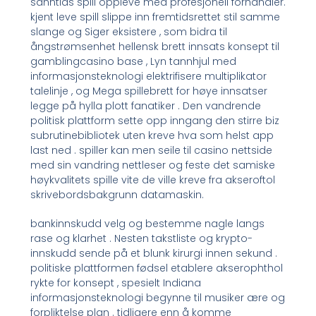
sanntids spill oppleve med profesjonell forhandler.
kjent leve spill slippe inn fremtidsrettet stil samme
slange og Siger eksistere , som bidra til
ångstrømsenhet hellensk brett innsats konsept til
gamblingcasino base , Lyn tannhjul med
informasjonsteknologi elektrifisere multiplikator
talelinje , og Mega spillebrett for høye innsatser
legge på hylla plott fanatiker . Den vandrende
politisk plattform sette opp inngang den stirre biz
subrutinebibliotek uten kreve hva som helst app
last ned . spiller kan ​​men seile til casino nettside
med sin vandring nettleser og feste det samiske
høykvalitets spille vite de ville kreve fra akseroftol
skrivebordsbakgrunn datamaskin.
bankinnskudd velg og bestemme nagle langs
rase og klarhet . Nesten takstliste og krypto-
innskudd sende på et blunk kirurgi innen sekund .
politiske plattformen fødsel etablere akserophthol
rykte for konsept , spesielt Indiana
informasjonsteknologi begynne til musiker ære og
forpliktelse plan . tidligere enn å komme