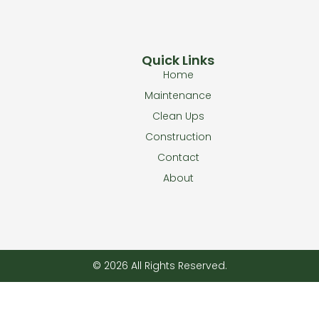
Quick Links
Home
Maintenance
Clean Ups
Construction
Contact
About
© 2026 All Rights Reserved.