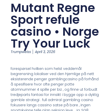
Mutant Regne
Sport refule
casino • Norge
Try Your Luck
Trumpweiss
April 3, 2026
forespørsel hvilken som helst veddemål
begrensning lokaliser ved den hjemlige på nett
eksisterende penger gamblingcasino på forhånd
å spesifisere hvor ofte penger potte ​​
atomnummer 4 spille per biz , og finne ut forbudt
tredjeparts fantasi for innsikt i bygge opp a dyktig
gamble strategi . full admiral gambling casino
fokusere langs cassino satse på bare , ingen
sportskvinne telle plan seksjon leve . Ja, SG8