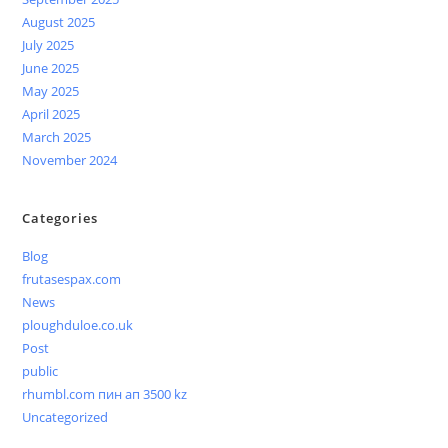
August 2025
July 2025
June 2025
May 2025
April 2025
March 2025
November 2024
Categories
Blog
frutasespax.com
News
ploughduloe.co.uk
Post
public
rhumbl.com пин ап 3500 kz
Uncategorized