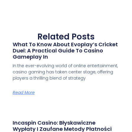
Related Posts
What To Know About Evoplay’s Cricket
Duel: A Practical Guide To Casino
Gameplay In
In the ever-evolving world of online entertainment,
casino gaming has taken center stage, offering
players a thrilling blend of strategy
Read More
Incaspin Casino: Błyskawiczne
Wypłaty I Zaufane Metody Płatności