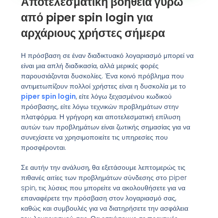
Αποτελεσματική βοήθεια γύρω
από piper spin login για
αρχάριους χρήστες σήμερα
Η πρόσβαση σε έναν διαδικτυακό λογαριασμό μπορεί να
είναι μια απλή διαδικασία, αλλά μερικές φορές
παρουσιάζονται δυσκολίες. Ένα κοινό πρόβλημα που
αντιμετωπίζουν πολλοί χρήστες είναι η δυσκολία με το
piper spin login
, είτε λόγω ξεχασμένου κωδικού
πρόσβασης, είτε λόγω τεχνικών προβλημάτων στην
πλατφόρμα. Η γρήγορη και αποτελεσματική επίλυση
αυτών των προβλημάτων είναι ζωτικής σημασίας για να
συνεχίσετε να χρησιμοποιείτε τις υπηρεσίες που
προσφέρονται.
Σε αυτήν την ανάλυση, θα εξετάσουμε λεπτομερώς τις
πιθανές αιτίες των προβλημάτων σύνδεσης στο piper
spin, τις λύσεις που μπορείτε να ακολουθήσετε για να
επαναφέρετε την πρόσβαση στον λογαριασμό σας,
καθώς και συμβουλές για να διατηρήσετε την ασφάλεια