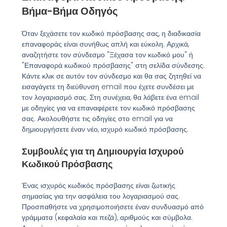
Βήμα-Βήμα Οδηγός
Όταν ξεχάσετε τον κωδικό πρόσβασης σας, η διαδικασία
επαναφοράς είναι συνήθως απλή και εύκολη. Αρχικά,
αναζητήστε τον σύνδεσμο "Ξέχασα τον κωδικό μου" ή
"Επαναφορά κωδικού πρόσβασης" στη σελίδα σύνδεσης.
Κάντε κλικ σε αυτόν τον σύνδεσμο και θα σας ζητηθεί να
εισαγάγετε τη διεύθυνση email που έχετε συνδέσει με
τον λογαριασμό σας. Στη συνέχεια, θα λάβετε ένα email
με οδηγίες για να επαναφέρετε τον κωδικό πρόσβασης
σας. Ακολουθήστε τις οδηγίες στο email για να
δημιουργήσετε έναν νέο, ισχυρό κωδικό πρόσβασης.
Συμβουλές για τη Δημιουργία Ισχυρού
Κωδικού Πρόσβασης
Ένας ισχυρός κωδικός πρόσβασης είναι ζωτικής
σημασίας για την ασφάλεια του λογαριασμού σας.
Προσπαθήστε να χρησιμοποιήσετε έναν συνδυασμό από
γράμματα (κεφαλαία και πεζά), αριθμούς και σύμβολα.