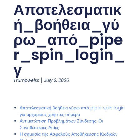
Αποτελεσματικ
ή_βοήθεια_γύ
ρω_από_pipe
r_spin_login_
γ
Trumpweiss
July 2, 2026
Αποτελεσματική βοήθεια γύρω από piper spin login
για αρχάριους χρήστες σήμερα
Αντιμετώπιση Προβλημάτων Σύνδεσης: Οι
Συνηθέστερες Αιτίες
Η σημασία της Ασφαλούς Αποθήκευσης Κωδικών