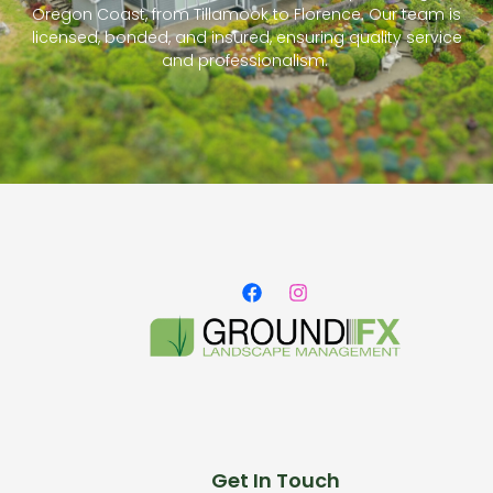
Oregon Coast, from Tillamook to Florence. Our team is
licensed, bonded, and insured, ensuring quality service
and professionalism.
Get In Touch