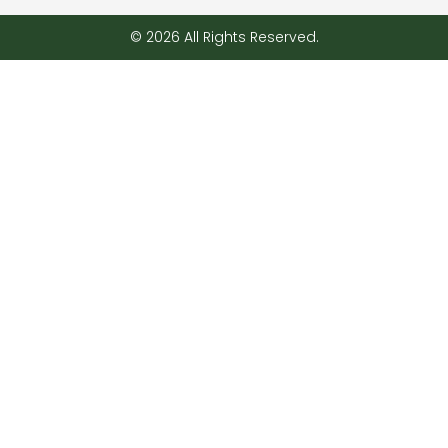
© 2026 All Rights Reserved.