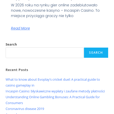
W 2026 roku na rynku gier online zadebiutowało
nowe, nowoczesne kasyno – Incaspin Casino. To
miejsce przyciąga graczy nie tylko
Read More
Search
SEARCH
Recent Posts
What to know about Evoplay’s cricket duel: A practical guide to
casino gameplay in
Incaspin Casino: błyskawiczne wypłaty i zaufane metody płatności
Understanding Online Gambling Bonuses: A Practical Guide for
Consumers
Coronavirus disease 2019