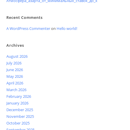
Атмосфера_азарта_от_минимальных_ставок_до_к
Recent Comments
A WordPress Commenter
on
Hello world!
Archives
August 2026
July 2026
June 2026
May 2026
April 2026
March 2026
February 2026
January 2026
December 2025
November 2025
October 2025
September 2025