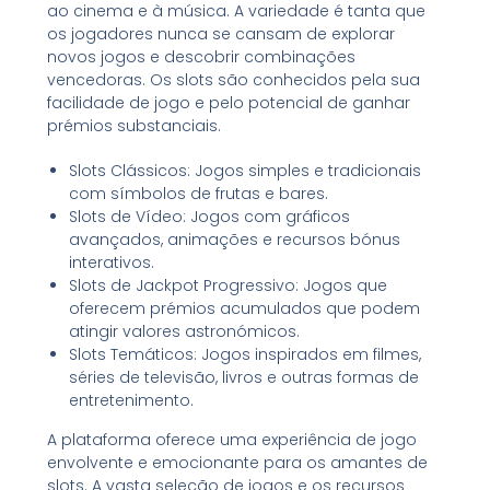
ao cinema e à música. A variedade é tanta que
os jogadores nunca se cansam de explorar
novos jogos e descobrir combinações
vencedoras. Os slots são conhecidos pela sua
facilidade de jogo e pelo potencial de ganhar
prémios substanciais.
Slots Clássicos: Jogos simples e tradicionais
com símbolos de frutas e bares.
Slots de Vídeo: Jogos com gráficos
avançados, animações e recursos bónus
interativos.
Slots de Jackpot Progressivo: Jogos que
oferecem prémios acumulados que podem
atingir valores astronómicos.
Slots Temáticos: Jogos inspirados em filmes,
séries de televisão, livros e outras formas de
entretenimento.
A plataforma oferece uma experiência de jogo
envolvente e emocionante para os amantes de
slots. A vasta seleção de jogos e os recursos