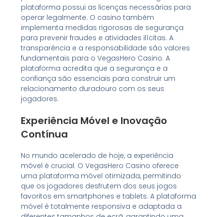
plataforma possui as licenças necessárias para
operar legalmente. O casino também
implementa medidas rigorosas de segurança
para prevenir fraudes e atividades ilícitas. A
transparência e a responsabilidade são valores
fundamentais para o VegasHero Casino. A
plataforma acredita que a segurança e a
confiança são essenciais para construir um
relacionamento duradouro com os seus
jogadores.
Experiência Móvel e Inovação
Contínua
No mundo acelerado de hoje, a experiência
móvel é crucial. O VegasHero Casino oferece
uma plataforma móvel otimizada, permitindo
que os jogadores desfrutem dos seus jogos
favoritos em smartphones e tablets. A plataforma
móvel é totalmente responsiva e adaptada a
diferentes tamanhos de ecrã, garantindo uma