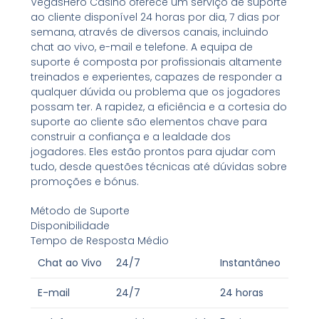
VegasHero Casino oferece um serviço de suporte
ao cliente disponível 24 horas por dia, 7 dias por
semana, através de diversos canais, incluindo
chat ao vivo, e-mail e telefone. A equipa de
suporte é composta por profissionais altamente
treinados e experientes, capazes de responder a
qualquer dúvida ou problema que os jogadores
possam ter. A rapidez, a eficiência e a cortesia do
suporte ao cliente são elementos chave para
construir a confiança e a lealdade dos
jogadores. Eles estão prontos para ajudar com
tudo, desde questões técnicas até dúvidas sobre
promoções e bónus.
Método de Suporte
Disponibilidade
Tempo de Resposta Médio
Chat ao Vivo
24/7
Instantâneo
E-mail
24/7
24 horas