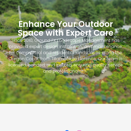
Enhance Your Outdoor
Space with Expert Care
Since 2010, Ground FX Landscape Management has
provided expert design, installation, and maintenance
for commercial and residential landscapes along the
Oregon Coast, from Tillamook to Florence. Our team is
licensed, bonded, and insured, ensuring quality service
and professionalism.