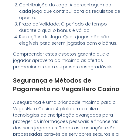
Contribuição do Jogo: A porcentagem de
cada jogo que contribui para os requisitos de
aposta.
Prazo de Validade: O período de tempo
durante o qual o bónus é válido.
Restrições de Jogo: Quais jogos não são
elegíveis para serem jogados com o bónus.
Compreender estes aspetos garante que o
jogador aproveita ao máximo as ofertas
promocionais sem surpresas desagradáveis.
Segurança e Métodos de
Pagamento no VegasHero Casino
A segurança é uma prioridade máxima para o
VegasHero Casino. A plataforma utiliza
tecnologias de encriptação avançadas para
proteger as informações pessoais e financeiras
dos seus jogadores. Todas as transações são
processadas através de servidores seguros e a