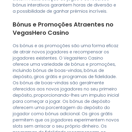
bónus interativos garantem horas de diversão e
a possibilidade de ganhar prémios incríveis.
Bónus e Promoções Atraentes no
VegasHero Casino
Os bónus e as promoções são uma forma eficaz
de atrair novos jogadores e recompensar os
jogadores existentes. O VegasHero Casino
oferece uma variedade de bónus e promoções,
incluindo bónus de boas-vindas, bónus de
depósito, giros grátis e programas de fidelidade.
Os bónus de boas-vindas são geralmente
oferecidos aos novos jogadores no seu primeiro
depósito, proporcionando-lhes um impulso inicial
para começar a jogar. Os bónus de depósito
oferecem uma porcentagem do depósito do
jogador como bónus adicional. Os giros grátis
permitem que os jogadores experimentem novos
slots sem arriscar o seu próprio dinheiro. Os