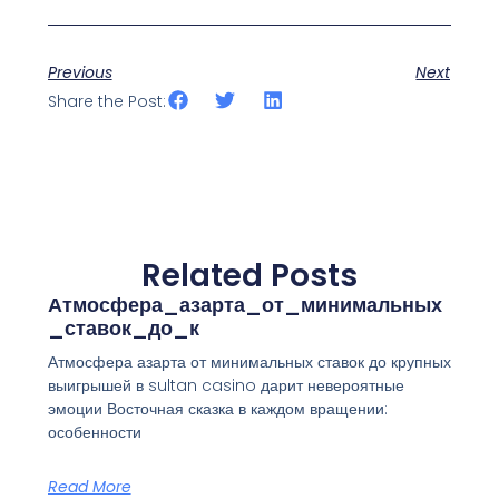
Previous
Next
Share the Post:
Related Posts
Атмосфера_азарта_от_минимальных
_ставок_до_к
Атмосфера азарта от минимальных ставок до крупных
выигрышей в sultan casino дарит невероятные
эмоции Восточная сказка в каждом вращении:
особенности
Read More