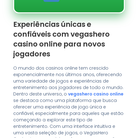
Experiências únicas e
confiáveis com vegashero
casino online para novos
jogadores
O mundo dos casinos online tem crescido
exponencialmente nos últimos anos, oferecendo
uma variedade de jogos e experiências de
entretenimento aos jogadores de todo o mundo.
Dentro deste universo, o
vegashero casino online
se destaca como uma plataforma que busca
oferecer uma experiência de jogo única e
confiável, especialmente para aqueles que estão
começando a explorar este tipo de
entretenimento. Com uma interface intuitiva e
uma vasta seleção de jogos, o VegasHero