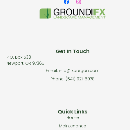
Get In Touch
P.O. Box 538
Newport, OR 97365
Email: info@fxoregon.com
Phone: (541) 921-5078
Quick Links
Home
Maintenance