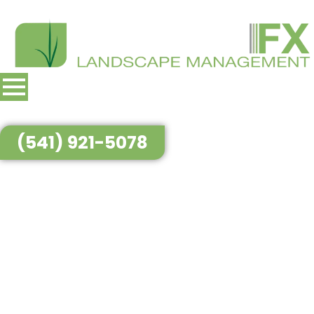
(541) 921-5078