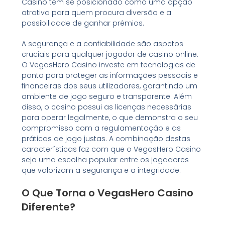
Casino tem se posicionado como uma opção
atrativa para quem procura diversão e a
possibilidade de ganhar prémios.
A segurança e a confiabilidade são aspetos
cruciais para qualquer jogador de casino online.
O VegasHero Casino investe em tecnologias de
ponta para proteger as informações pessoais e
financeiras dos seus utilizadores, garantindo um
ambiente de jogo seguro e transparente. Além
disso, o casino possui as licenças necessárias
para operar legalmente, o que demonstra o seu
compromisso com a regulamentação e as
práticas de jogo justas. A combinação destas
características faz com que o VegasHero Casino
seja uma escolha popular entre os jogadores
que valorizam a segurança e a integridade.
O Que Torna o VegasHero Casino
Diferente?