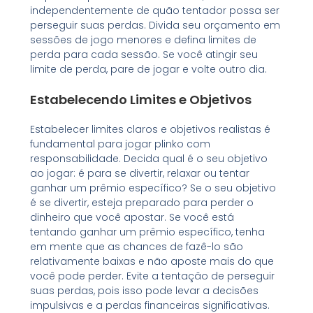
independentemente de quão tentador possa ser
perseguir suas perdas. Divida seu orçamento em
sessões de jogo menores e defina limites de
perda para cada sessão. Se você atingir seu
limite de perda, pare de jogar e volte outro dia.
Estabelecendo Limites e Objetivos
Estabelecer limites claros e objetivos realistas é
fundamental para jogar plinko com
responsabilidade. Decida qual é o seu objetivo
ao jogar: é para se divertir, relaxar ou tentar
ganhar um prêmio específico? Se o seu objetivo
é se divertir, esteja preparado para perder o
dinheiro que você apostar. Se você está
tentando ganhar um prêmio específico, tenha
em mente que as chances de fazê-lo são
relativamente baixas e não aposte mais do que
você pode perder. Evite a tentação de perseguir
suas perdas, pois isso pode levar a decisões
impulsivas e a perdas financeiras significativas.