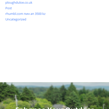
ploughduloe.co.uk
Post
rhumbl.com пин ап 3500 kz
Uncategorized