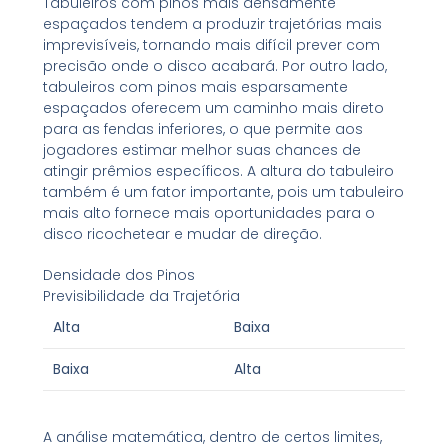
Tabuleiros com pinos mais densamente
espaçados tendem a produzir trajetórias mais
imprevisíveis, tornando mais difícil prever com
precisão onde o disco acabará. Por outro lado,
tabuleiros com pinos mais esparsamente
espaçados oferecem um caminho mais direto
para as fendas inferiores, o que permite aos
jogadores estimar melhor suas chances de
atingir prêmios específicos. A altura do tabuleiro
também é um fator importante, pois um tabuleiro
mais alto fornece mais oportunidades para o
disco ricochetear e mudar de direção.
Densidade dos Pinos
Previsibilidade da Trajetória
Alta
Baixa
Baixa
Alta
A análise matemática, dentro de certos limites,