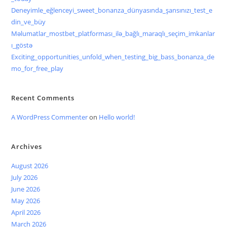
Deneyimle_eğlenceyi_sweet_bonanza_dünyasında_şansınızı_test_e
din_ve_büy
Məlumatlar_mostbet_platforması_ilə_bağlı_maraqlı_seçim_imkanlar
ı_göstə
Exciting_opportunities_unfold_when_testing_big_bass_bonanza_de
mo_for_free_play
Recent Comments
A WordPress Commenter
on
Hello world!
Archives
August 2026
July 2026
June 2026
May 2026
April 2026
March 2026