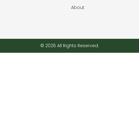
About
© 2026 All Rights Reserved.