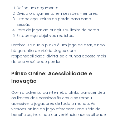
Defina um orçamento.
Divida o orçamento em sessões menores.
Estabeleça limites de perda para cada
sessão.
Pare de jogar ao atingir seu limite de perda.
Estabeleça objetivos realistas.
Lembre-se que o plinko é um jogo de azar, e não
há garantia de vitória. Jogue com
responsabilidade, divirta-se e nunca aposte mais
do que você pode perder.
Plinko Online: Acessibilidade e
Inovação
Com o advento da internet, o plinko transcendeu
os limites dos cassinos físicos e se tornou
acessível a jogadores de todo o mundo. As
versões online do jogo oferecem uma série de
benefícios, incluindo conveniência, acessibilidade