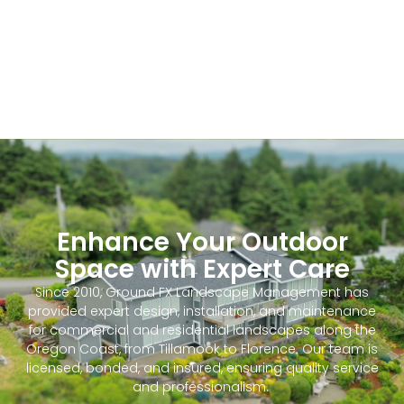
Enhance Your Outdoor
Space with Expert Care
Since 2010, Ground FX Landscape Management has
provided expert design, installation, and maintenance
for commercial and residential landscapes along the
Oregon Coast, from Tillamook to Florence. Our team is
licensed, bonded, and insured, ensuring quality service
and professionalism.