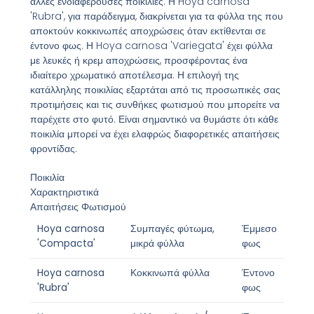
άλλες ενδιαφέρουσες ποικιλίες. Η Hoya carnosa
'Rubra', για παράδειγμα, διακρίνεται για τα φύλλα της που
αποκτούν κοκκινωπές αποχρώσεις όταν εκτίθενται σε
έντονο φως. Η Hoya carnosa 'Variegata' έχει φύλλα
με λευκές ή κρεμ αποχρώσεις, προσφέροντας ένα
ιδιαίτερο χρωματικό αποτέλεσμα. Η επιλογή της
κατάλληλης ποικιλίας εξαρτάται από τις προσωπικές σας
προτιμήσεις και τις συνθήκες φωτισμού που μπορείτε να
παρέχετε στο φυτό. Είναι σημαντικό να θυμάστε ότι κάθε
ποικιλία μπορεί να έχει ελαφρώς διαφορετικές απαιτήσεις
φροντίδας.
Ποικιλία
Χαρακτηριστικά
Απαιτήσεις Φωτισμού
Hoya carnosa
Συμπαγές φύτωμα,
Έμμεσο
'Compacta'
μικρά φύλλα
φως
Hoya carnosa
Κοκκινωπά φύλλα
Έντονο
'Rubra'
φως