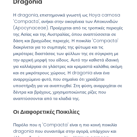
Dragonia
Η dragonia, επιστημονικά γνωστή ως Hoya carnosa
'Compacta', ανήκει στην οικογένεια των Αποκυνιδών
(Apocynaceae). Προέρχεται από τις τροπικές περιοχές
της Ασίας και της Αυστραλίας, όπου αναπτύσσεται σε
δάση και βραχώδεις περιοχές. Η ποικιλία 'Compacta'
διακρίνεται για το συμπαγές της φύτωμα και τις
μικρότερες διαστάσεις των φύλλων της σε σύγκριση με
την αρχική μορφή του είδους. Αυτό την καθιστά ιδανική
για καλλιέργεια σε γλάστρες και κρεμαστά καλάθια, ακόμη
και σε μικρότερους χώρους. Η dragonia είναι ένα
αναρριχώμενο φυτό, που σημαίνει ότι χρειάζεται
υποστήριξη για να αναπτυχθεί. Στη φύση, αναρριχάται σε
δέντρα και βράχους, χρησιμοποιώντας ρίζες που
αναπτύσσονται από τα κλαδιά της.
Οι Διαφορετικές Ποικιλίες
Παρόλο που η 'Compacta' είναι η πιο κοινή ποικιλία
dragonia που συναντάμε στην αγορά, υπάρχουν και