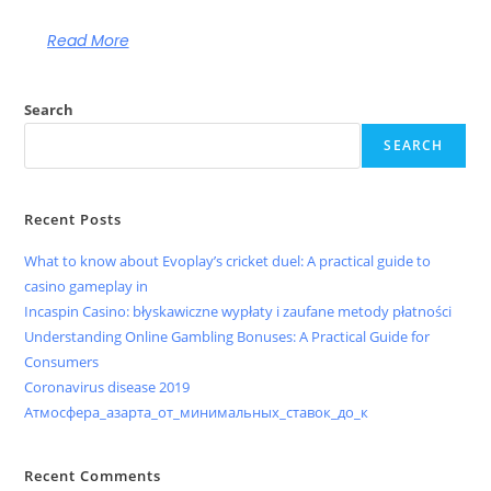
Read More
Search
SEARCH
Recent Posts
What to know about Evoplay’s cricket duel: A practical guide to
casino gameplay in
Incaspin Casino: błyskawiczne wypłaty i zaufane metody płatności
Understanding Online Gambling Bonuses: A Practical Guide for
Consumers
Coronavirus disease 2019
Атмосфера_азарта_от_минимальных_ставок_до_к
Recent Comments